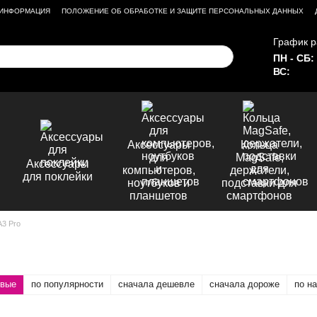
 ИНФОРМАЦИЯ
ПОЛОЖЕНИЕ ОБ ОБРАБОТКЕ И ЗАЩИТЕ ПЕРСОНАЛЬНЫХ ДАННЫХ
График р
ПН - СБ:
ВС:
Аксессуары
Кольца
для
MagSafe,
Аксессуары
компьютеров,
держатели,
для поклейки
ноутбуков и
подставки для
планшетов
смартфонов
A3 Pro
овые
по популярности
сначала дешевле
сначала дороже
по н