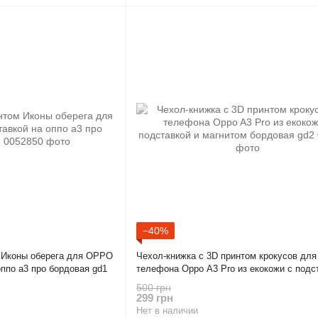
−40%
м Иконы оберега для OPPO
Чехол-книжка с 3D принтом крокусов для
оппо а3 про бордовая gd1
телефона Oppo A3 Pro из екокожи с подс
магнитом бордовая gd2
500 грн
299 грн
Нет в наличии