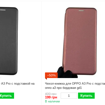
−50%
A3 Pro с подставкой на
Чехол-книжка для OPPO A3 Pro с подста
оппо а3 про бордовая gd1
400 грн
Купить
Купить
199 грн
В наличии