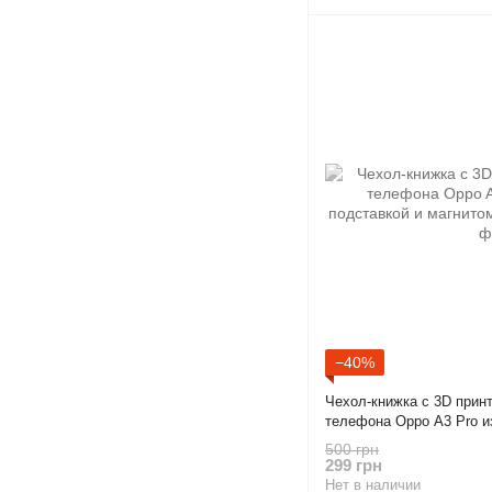
−40%
Чехол-книжка с 3D прин
телефона Oppo A3 Pro из
магнитом бордовая gd2
500 грн
299 грн
Нет в наличии