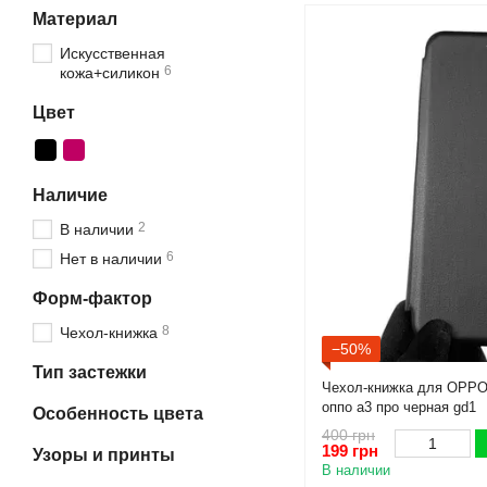
Материал
Искусственная
6
кожа+силикон
Цвет
Наличие
2
В наличии
6
Нет в наличии
Форм-фактор
8
Чехол-книжка
−50%
Тип застежки
Чехол-книжка для OPPO 
оппо а3 про черная gd1
Особенность цвета
400 грн
199 грн
Узоры и принты
В наличии