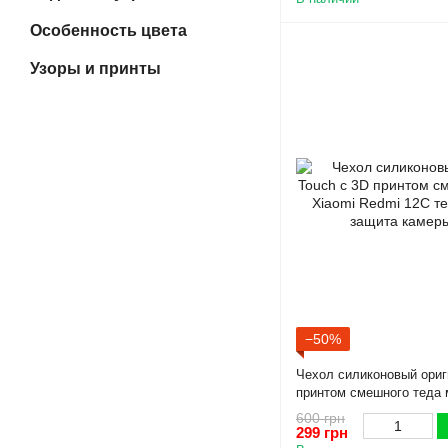
Особенность цвета
Узоры и принты
−50%
Чехол силиконовый ориг
принтом смешного теда 
12C темно-зеленый (Пол
600 грн
299 грн