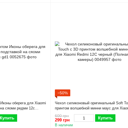
−50%
 Иконы оберега для Xiaomi
Чехол силиконовый оригинальный Soft To
 на сяоми редми 12с
принтом волшебной минни маус для Xiao
12C черный (Полная защита камеры)
600 грн
Купить
Купить
299 грн
В наличии