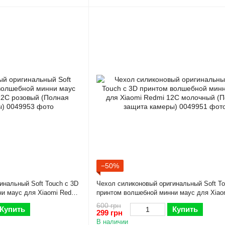
−50%
инальный Soft Touch с 3D
Чехол силиконовый оригинальный Soft To
и маус для Xiaomi Redmi
принтом волшебной минни маус для Xiao
щита камеры)
12C молочный (Полная защита камеры)
600 грн
Купить
Купить
299 грн
В наличии