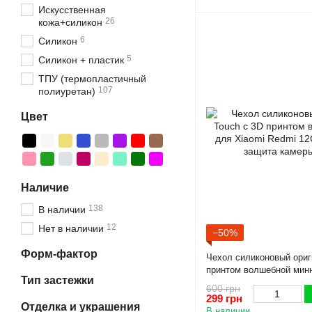
Искусственная
26
кожа+силикон
6
Силикон
5
Силикон + пластик
ТПУ (термопластичный
107
полиуретан)
Цвет
Наличие
138
В наличии
12
Нет в наличии
−50%
Форм-фактор
Чехол силиконовый ориг
принтом волшебной минн
Тип застежки
12C коричневый (Полная
600 грн
299 грн
Отделка и украшения
В наличии