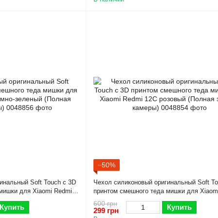
−50%
инальный Soft Touch с 3D
Чехол силиконовый оригинальный Soft To
мишки для Xiaomi Redmi
принтом смешного теда мишки для Xiaom
ная защита камеры)
12C розовый (Полная защита камеры)
600 грн
Купить
Купить
299 грн