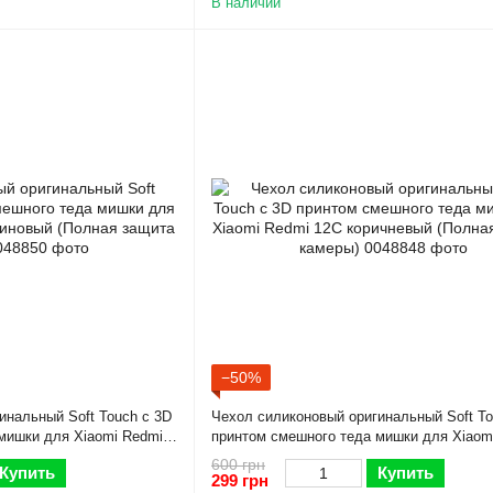
В наличии
−50%
инальный Soft Touch с 3D
Чехол силиконовый оригинальный Soft To
мишки для Xiaomi Redmi
принтом смешного теда мишки для Xiaom
 защита камеры)
12C коричневый (Полная защита камеры)
600 грн
Купить
Купить
299 грн