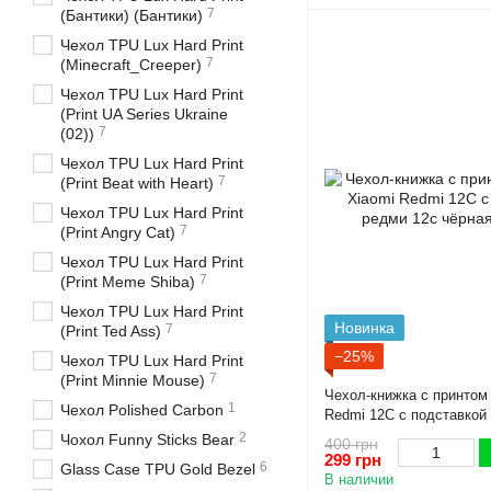
7
(Бантики) (Бантики)
Чехол TPU Lux Hard Print
7
(Minecraft_Creeper)
Чехол TPU Lux Hard Print
(Print UA Series Ukraine
7
(02))
Чехол TPU Lux Hard Print
7
(Print Beat with Heart)
Чехол TPU Lux Hard Print
7
(Print Angry Cat)
Чехол TPU Lux Hard Print
7
(Print Meme Shiba)
Чехол TPU Lux Hard Print
Новинка
7
(Print Ted Ass)
−25%
Чехол TPU Lux Hard Print
7
(Print Minnie Mouse)
Чехол-книжка с принтом
1
Чехол Polished Carbon
Redmi 12C с подставкой
чёрная gd1
2
Чохол Funny Sticks Bear
400 грн
299 грн
6
Glass Case TPU Gold Bezel
В наличии