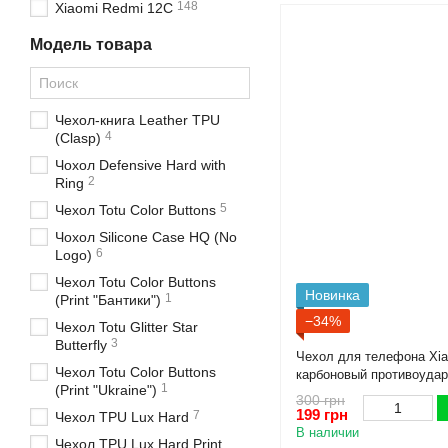
148
Xiaomi Redmi 12C
Модель товара
Чехол-книга Leather TPU
4
(Clasp)
Чохол Defensive Hard with
2
Ring
5
Чехол Totu Color Buttons
Чохол Silicone Case HQ (No
6
Logo)
Чехол Totu Color Buttons
Новинка
1
(Print "Бантики")
−34%
Чехол Totu Glitter Star
3
Butterfly
Чехол для телефона Xia
Чехол Totu Color Buttons
карбоновый противоудар
1
(Print "Ukraine")
черный
300 грн
199 грн
7
Чехол TPU Lux Hard
В наличии
Чехол TPU Lux Hard Print