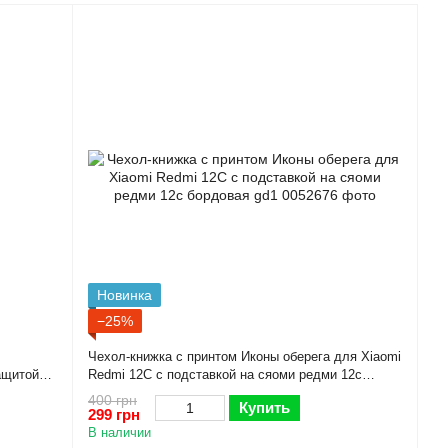
Новинка
−25%
Чехол-книжка с принтом Иконы оберега для Xiaomi
ащитой
Redmi 12C с подставкой на сяоми редми 12с
бордовая gd1
400 грн
Купить
299 грн
В наличии