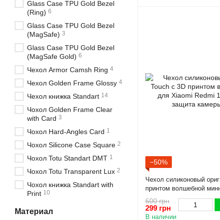
Glass Case TPU Gold Bezel
6
(Ring)
Glass Case TPU Gold Bezel
3
(MagSafe)
Glass Case TPU Gold Bezel
6
(MagSafe Gold)
4
Чехол Armor Camsh Ring
4
Чехол Golden Frame Glossy
14
Чехол книжка Standart
Чохол Golden Frame Clear
3
with Card
1
Чохол Hard-Angles Card
2
Чохол Silicone Case Square
1
Чохол Totu Standart DMT
−50%
2
Чохол Totu Transparent Lux
Чехол силиконовый ориг
Чохол книжка Standart with
принтом волшебной минн
10
Print
12C розовый (Полная за
600 грн
299 грн
Материал
В наличии