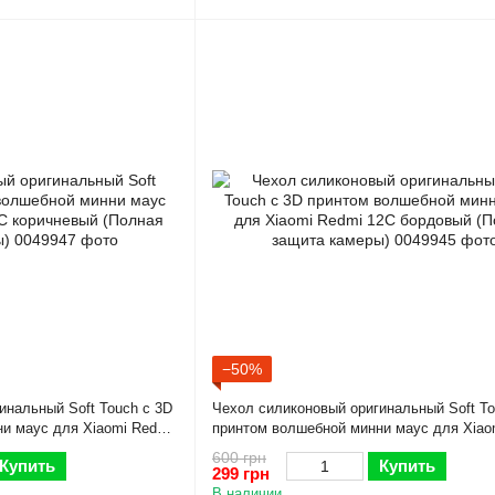
−50%
инальный Soft Touch с 3D
Чехол силиконовый оригинальный Soft To
и маус для Xiaomi Redmi
принтом волшебной минни маус для Xiao
 защита камеры)
12C бордовый (Полная защита камеры)
600 грн
Купить
Купить
299 грн
В наличии