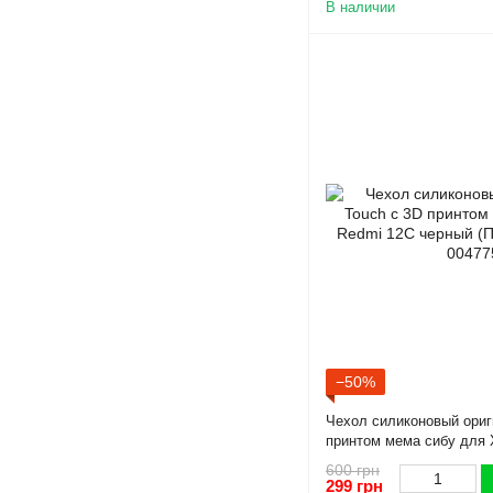
В наличии
−50%
Чехол силиконовый ориг
принтом мема сибу для 
(Полная защита камеры)
600 грн
299 грн