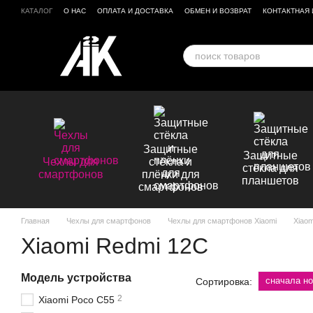
Перейти к основному контенту
КАТАЛОГ
О НАС
ОПЛАТА И ДОСТАВКА
ОБМЕН И ВОЗВРАТ
КОНТАКТНАЯ
БРЕНДЫ
ОТЗЫВЫ О МАГАЗИНЕ
Защитные
Защитные
Чехлы для
стёкла и
стёкла для
смартфонов
плёнки для
планшетов
смартфонов
Главная
Чехлы для смартфонов
Чехлы для смартфонов Xiaomi
Xiaom
Xiaomi Redmi 12C
Модель устройства
сначала н
Сортировка:
2
Xiaomi Poco C55