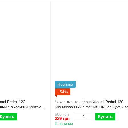
Новинка
−54%
omi Redmi 12C
Чехол для телефона Xiaomi Redmi 12C
ный с высокими бортами
бронированный с магнитным кольцом и з
камеры черный
500 грн
Купить
Купить
229 грн
В наличии