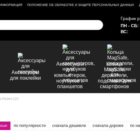
 ИНФОРМАЦИЯ
ПОЛОЖЕНИЕ ОБ ОБРАБОТКЕ И ЗАЩИТЕ ПЕРСОНАЛЬНЫХ ДАННЫХ
График р
ПН - СБ:
ВС:
Аксессуары
Кольца
для
MagSafe,
Аксессуары
компьютеров,
держатели,
для поклейки
ноутбуков и
подставки для
планшетов
смартфонов
i Redmi 12C
овые
по популярности
сначала дешевле
сначала дороже
по н