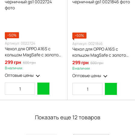
−50%
−50%
Артикул: 0022724
Артикул: 0021846
Чехол для OPPO A16S с
Чехол для OPPO A16S с
кольцом MagSafe с золотой
кольцом MagSafe с золотой
окантовкой на оппо а16с
окантовкой на оппо а16с
299 грн
299 грн
600 грн
600 грн
черничный gs1
черничный gs1
В наличии
В наличии
Оптовые цены
Оптовые цены
Показать еще 12 товаров