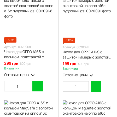
−50%
−50%
Артикул: 0020968
Артикул: 0020091
Чехол для OPPO A16S с
Чехол для OPPO A16S с
кольцом-подставкой с
защитой камеры с золотой
золотой окантовкой на оппо
окантовкой на оппо а16с
299 грн
199 грн
600 грн
400 грн
а16с пудровый gs1
пудровый gs1
В наличии
В наличии
Оптовые цены
Оптовые цены