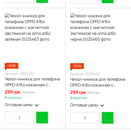
−50%
−50%
Артикул: 0025463
Артикул: 0025465
Чехол-книжка для телефона
Чехол-книжка для телефона
OPPO A16s кожанная с
OPPO A16s кожанная с
магнитной застежкой на
магнитной застежкой на
299 грн
299 грн
600 грн
600 грн
оппо а16с зеленая
оппо а16с черна
В наличии
В наличии
Оптовые цены
Оптовые цены