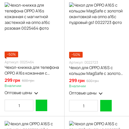
−50%
−50%
Артикул: 0025464
Артикул: 0022723
Чехол-книжка для телефона
Чехол для OPPO A16S с
OPPO A16s кожанная с
кольцом MagSafe с золотой
магнитной застежкой на
окантовкой на оппо а16с
299 грн
299 грн
600 грн
600 грн
оппо а16с розовая
пудровый gs1
В наличии
В наличии
Оптовые цены
Оптовые цены