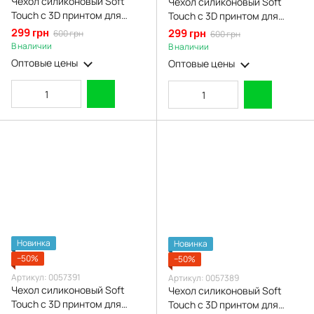
Чехол силиконовый Soft
Чехол силиконовый Soft
Touch с 3D принтом для
Touch с 3D принтом для
Oppo A16s молочный
Oppo A16s малиновый
299 грн
299 грн
600 грн
600 грн
(Полная защита камеры)
(Полная защита камеры)
В наличии
В наличии
Оптовые цены
Оптовые цены
Новинка
Новинка
−50%
−50%
Артикул: 0057391
Артикул: 0057389
Чехол силиконовый Soft
Чехол силиконовый Soft
Touch с 3D принтом для
Touch с 3D принтом для