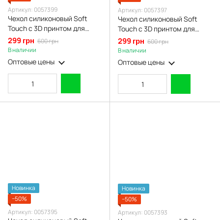
Артикул: 0057399
Артикул: 0057397
Чехол силиконовый Soft
Чехол силиконовый Soft
Touch с 3D принтом для
Touch с 3D принтом для
Oppo A16s черный (Полная
Oppo A16s розовый (Полная
299 грн
299 грн
600 грн
600 грн
защита камеры)
защита камеры)
В наличии
В наличии
Оптовые цены
Оптовые цены
Новинка
Новинка
−50%
−50%
Артикул: 0057395
Артикул: 0057393