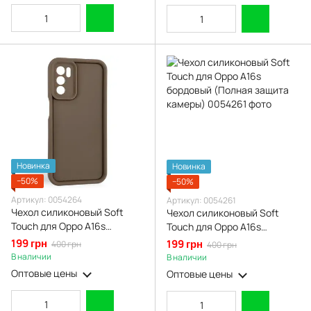
Новинка
Новинка
−50%
−50%
Артикул: 0054264
Артикул: 0054261
Чехол силиконовый Soft
Чехол силиконовый Soft
Touch для Oppo A16s
Touch для Oppo A16s
коричневый (Полная защита
бордовый (Полная защита
199 грн
199 грн
400 грн
400 грн
камеры)
камеры)
В наличии
В наличии
Оптовые цены
Оптовые цены