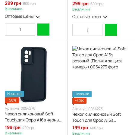
Oppo A16s коричневый
Oppo A16s бордовый
299 грн
299 грн
600 грн
600 грн
(Полная защита камеры)
(Полная защита камеры)
В наличии
В наличии
Оптовые цены
Оптовые цены
Новинка
Новинка
−50%
−50%
Артикул: 0054276
Артикул: 0054273
Чехол силиконовый Soft
Чехол силиконовый Soft
Touch для Oppo A16s черный
Touch для Oppo A16s
(Полная защита камеры)
розовый (Полная защита
199 грн
199 грн
400 грн
400 грн
камеры)
В наличии
В наличии