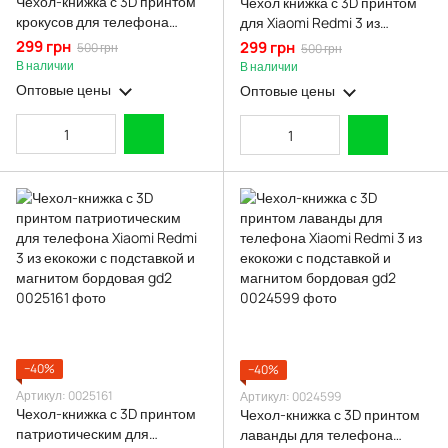
Чехол-книжка с 3D принтом
Чехол книжка с 3D принтом
крокусов для телефона
для Xiaomi Redmi 3 из
Xiaomi Redmi 3 из екокожи с
экокожи с подставкой и
299 грн
299 грн
500 грн
500 грн
подставкой и магнитом
магнитом черная gd2
В наличии
В наличии
бордовая gd2
Оптовые цены
Оптовые цены
−40%
−40%
Артикул: 0025161
Артикул: 0024599
Чехол-книжка с 3D принтом
Чехол-книжка с 3D принтом
патриотическим для
лаванды для телефона