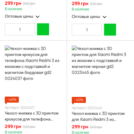
телефона Xiaomi Redmi 3 из
Xiaomi Redmi 3 из екокожи с
299 грн
299 грн
500 грн
500 грн
екокожи с подставкой и
подставкой и магнитом
В наличии
В наличии
магнитом бордовая gd2
бордовая gd2
Оптовые цены
Оптовые цены
−40%
−40%
Артикул: 0024037
Артикул: 0023445
Чехол-книжка с 3D принтом
Чехол книжка с 3D принтом
крокусов для телефона
для Xiaomi Redmi 3 из
Xiaomi Redmi 3 из екокожи с
экокожи с подставкой и
299 грн
299 грн
500 грн
500 грн
подставкой и магнитом
магнитом черная gd2
В наличии
В наличии