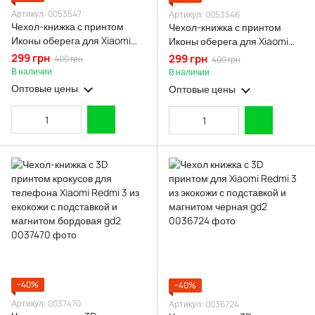
Артикул: 0053547
Артикул: 0053546
Чехол-книжка с принтом
Чехол-книжка с принтом
Иконы оберега для Xiaomi
Иконы оберега для Xiaomi
Redmi 3 с подставкой на
Redmi 3 с подставкой на
299 грн
299 грн
400 грн
400 грн
сяоми редми 3 черная gd1
сяоми редми 3 бордовая gd1
В наличии
В наличии
Оптовые цены
Оптовые цены
−40%
−40%
Артикул: 0037470
Артикул: 0036724