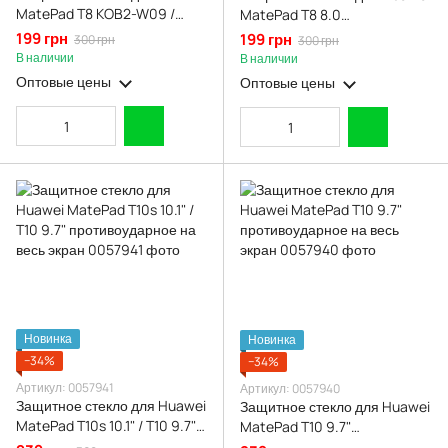
MatePad T8 KOB2-W09 /
MatePad T8 8.0
KOB2-L09 противоударное
противоударное на весь
199 грн
199 грн
300 грн
300 грн
на весь экран
экран
В наличии
В наличии
Оптовые цены
Оптовые цены
Новинка
Новинка
−34%
−34%
Артикул: 0057941
Артикул: 0057940
Защитное стекло для Huawei
Защитное стекло для Huawei
MatePad T10s 10.1" / T10 9.7"
MatePad T10 9.7"
противоударное на весь
противоударное на весь