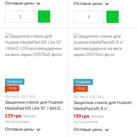
Оптовые цены
Оптовые цены
Новинка
Новинка
−34%
−34%
Артикул: 0057945
Артикул: 0057944
Защитное стекло для Huawei
Защитное стекло для Huawei
MediaPad M5 Lite 10" / BAH2-
MediaPad M5 8.4"
L09 противоударное на весь
противоударное на весь
239 грн
199 грн
360 грн
300 грн
экран
экран
Нет в наличии
Нет в наличии
Оптовые цены
Оптовые цены