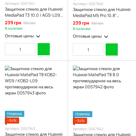
Артикул: 0057947
Артикул: 0057946
Защитное стекло для Huawei
Защитное стекло для Huawei
MediaPad T3 10.0 / AGS-L09
MediaPad M5 Pro 10.8"
противоударное на весь
противоударное на весь
239 грн
239 грн
360 грн
360 грн
экран
экран
В наличии
В наличии
Оптовые цены
Оптовые цены
Новинка
Новинка
−34%
−34%
Артикул: 0057943
Артикул: 0057942
Защитное стекло для Huawei
Защитное стекло для Huawei