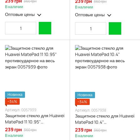
239 грн
239 грн
360 грн
360 грн
экран
экран
В наличии
В наличии
Оптовые цены
Оптовые цены
Новинка
Новинка
−34%
−34%
Артикул: 0057939
Артикул: 0057938
Защитное стекло для Huawei
Защитное стекло для Huawei
MatePad 11 10.95"
MatePad 10.4"
противоударное на весь
противоударное на весь
239 грн
239 грн
360 грн
360 грн
экран
экран
В наличии
В наличии