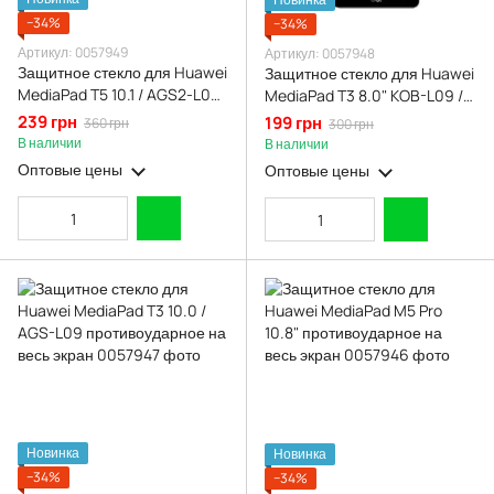
−34%
−34%
Артикул: 0057949
Артикул: 0057948
Защитное стекло для Huawei
Защитное стекло для Huawei
MediaPad T5 10.1 / AGS2-L09
MediaPad T3 8.0" KOB-L09 /
/ AGS2-W09
KOB-W09 противоударное
239 грн
199 грн
360 грн
300 грн
противоударное на весь
на весь экран
В наличии
В наличии
экран
Оптовые цены
Оптовые цены
Новинка
Новинка
−34%
−34%