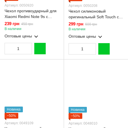
Артикул: 0050920
Артикул: 0050208
Чехол противоударный для
Чехол силиконовый
Xiaomi Redmi Note 9s с
оригинальный Soft Touch с
магнитной пластиной со
3D принтом волшебной
239 грн
299 грн
450 грн
600 грн
шторкой на камере зеленый
минни маус для Xiaomi
В наличии
В наличии
Redmi Note 9s темно-
Оптовые цены
Оптовые цены
зеленый (Полная защита
камеры)
Новинка
Новинка
−50%
−50%
Артикул: 0049109
Артикул: 0048010