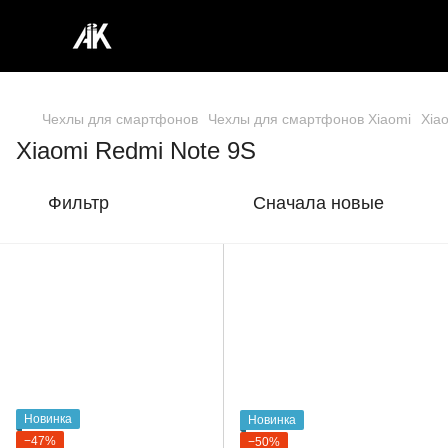
Чехлы для смартфонов
Чехлы для смартфонов Xiaomi
Xia
Xiaomi Redmi Note 9S
Фильтр
Сначала новые
Новинка
Новинка
−47%
−50%