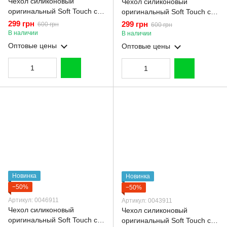
Чехол силиконовый
Чехол силиконовый
оригинальный Soft Touch с
оригинальный Soft Touch с
3D принтом смешного теда
3D принтом мема сибу для
299 грн
299 грн
600 грн
600 грн
мишки для Xiaomi Redmi
Xiaomi Redmi Note 9s темно-
В наличии
В наличии
Note 9s темно-зеленый
зеленый (Полная защита
Оптовые цены
Оптовые цены
(Полная защита камеры)
камеры)
Новинка
Новинка
−50%
−50%
Артикул: 0046911
Артикул: 0043911
Чехол силиконовый
Чехол силиконовый
оригинальный Soft Touch с
оригинальный Soft Touch с