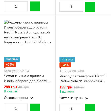
Новинка
Новинка
−25%
−34%
Артикул: 0052554
Артикул: 0052401
Чехол-книжка с принтом
Чехол для телефона Xiaomi
Иконы оберега для Xiaomi
Redmi Note 9S карбоновый
Redmi Note 9S с подставкой
противоударный с высокими
299 грн
199 грн
400 грн
300 грн
на сяоми редми нот 9с
бортами черный
В наличии
В наличии
бордовая gd1
Оптовые цены
Оптовые цены