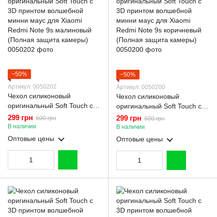
−50%
−50%
Артикул: 0050202
Артикул: 0050200
Чехол силиконовый
Чехол силиконовый
оригинальный Soft Touch с
оригинальный Soft Touch с
3D принтом волшебной
3D принтом волшебной
299 грн
299 грн
600 грн
600 грн
минни маус для Xiaomi
минни маус для Xiaomi
В наличии
В наличии
Redmi Note 9s малиновый
Redmi Note 9s коричневый
Оптовые цены
Оптовые цены
(Полная защита камеры)
(Полная защита камеры)