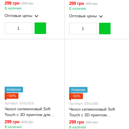
3D принтом злой котик для
3D принтом милый мишка
299 грн
299 грн
600 грн
600 грн
Xiaomi Redmi Note 9s темно-
для Xiaomi Redmi Note 9s
В наличии
В наличии
зеленый (Полная защита
темно-зеленый (Полная
Оптовые цены
Оптовые цены
камеры)
защита камеры)
Новинка
Новинка
−50%
−50%
Артикул: 0042429
Артикул: 0041688
Чехол силиконовый Soft
Чехол силиконовый Soft
Touch с 3D принтом для
Touch с 3D принтом
Xiaomi Redmi Note 9s темно-
Майнкрафт для Xiaomi
299 грн
299 грн
600 грн
600 грн
зеленый (Полная защита
Redmi Note 9s темно-
В наличии
В наличии