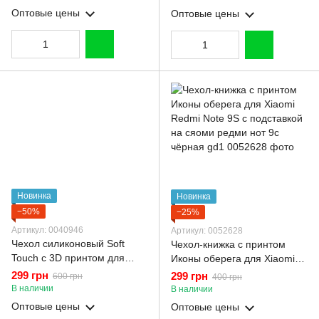
камеры)
зеленый (Полная защита
Оптовые цены
Оптовые цены
камеры)
Новинка
Новинка
−50%
−25%
Артикул: 0040946
Артикул: 0052628
Чехол силиконовый Soft
Чехол-книжка с принтом
Touch с 3D принтом для
Иконы оберега для Xiaomi
Xiaomi Redmi Note 9s темно-
Redmi Note 9S с подставкой
299 грн
299 грн
600 грн
400 грн
зеленый (Полная защита
на сяоми редми нот 9с
В наличии
В наличии
камеры)
чёрная gd1
Оптовые цены
Оптовые цены