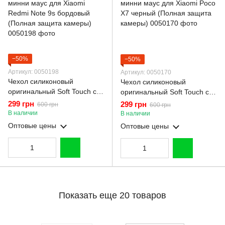
−50%
−50%
Артикул: 0050198
Артикул: 0050170
Чехол силиконовый
Чехол силиконовый
оригинальный Soft Touch с
оригинальный Soft Touch с
3D принтом волшебной
3D принтом волшебной
299 грн
299 грн
600 грн
600 грн
минни маус для Xiaomi
минни маус для Xiaomi Poco
В наличии
В наличии
Redmi Note 9s бордовый
X7 черный (Полная защита
Оптовые цены
Оптовые цены
(Полная защита камеры)
камеры)
Показать еще 20 товаров