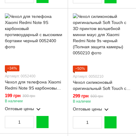
−34%
−50%
Артикул: 0052400
Артикул: 0050210
Чехол для телефона Xiaomi
Чехол силиконовый
Redmi Note 9S карбоновый
оригинальный Soft Touch с
противоударный с высокими
3D принтом волшебной
199 грн
299 грн
300 грн
600 грн
бортами черный
минни маус для Xiaomi
В наличии
В наличии
Redmi Note 9s черный
Оптовые цены
Оптовые цены
(Полная защита камеры)