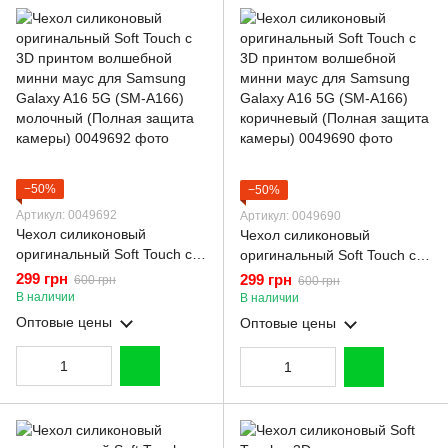
−50%
−50%
Артикул: 0049692
Артикул: 0049690
Чехол силиконовый
Чехол силиконовый
оригинальный Soft Touch с
оригинальный Soft Touch с
3D принтом волшебной
3D принтом волшебной
299 грн
299 грн
600 грн
600 грн
минни маус для Samsung
минни маус для Samsung
В наличии
В наличии
Galaxy A16 5G (SM-A166)
Galaxy A16 5G (SM-A166)
Оптовые цены
Оптовые цены
молочный (Полная защита
коричневый (Полная защита
камеры)
камеры)