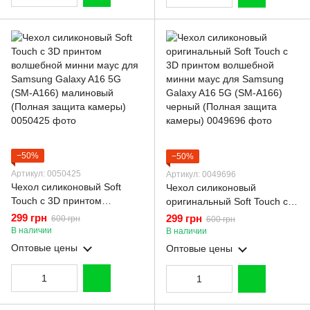
−50%
−50%
Артикул: 0050425
Артикул: 0049696
Чехол силиконовый Soft
Чехол силиконовый
Touch с 3D принтом
оригинальный Soft Touch с
волшебной минни маус для
3D принтом волшебной
299 грн
299 грн
600 грн
600 грн
Samsung Galaxy A16 5G
минни маус для Samsung
В наличии
В наличии
(SM-A166) малиновый
Galaxy A16 5G (SM-A166)
Оптовые цены
Оптовые цены
(Полная защита камеры)
черный (Полная защита
камеры)