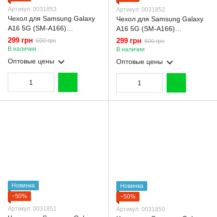
Артикул: 0031853
Артикул: 0031852
Чехол для Samsung Galaxy
Чехол для Samsung Galaxy
A16 5G (SM-A166)
A16 5G (SM-A166)
силиконовый с
силиконовый с
299 грн
299 грн
600 грн
600 грн
микрофиброй нескользящий
микрофиброй нескользящий
В наличии
В наличии
на самсунг а16 5г
на самсунг а16 5г
Оптовые цены
Оптовые цены
сиреневый
малиновый
Новинка
Новинка
−50%
−50%
Артикул: 0031851
Артикул: 0031850