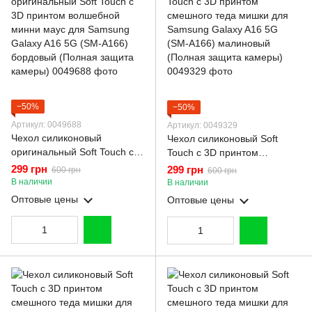
−50%
−50%
Артикул: 0049688
Артикул: 0049329
Чехол силиконовый
Чехол силиконовый Soft
оригинальный Soft Touch с
Touch с 3D принтом
3D принтом волшебной
смешного теда мишки для
299 грн
299 грн
600 грн
600 грн
минни маус для Samsung
Samsung Galaxy A16 5G
В наличии
В наличии
Galaxy A16 5G (SM-A166)
(SM-A166) малиновый
Оптовые цены
Оптовые цены
бордовый (Полная защита
(Полная защита камеры)
камеры)