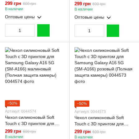
силиконовый с
Samsung Galaxy A16 5G
299 грн
299 грн
600 грн
600 грн
микрофиброй нескользящий
(SM-A166) малиновый
В наличии
В наличии
на самсунг а16 5г белый
(Полная защита камеры)
Оптовые цены
Оптовые цены
−50%
−50%
Артикул: 0044574
Артикул: 0044573
Чехол силиконовый Soft
Чехол силиконовый Soft
Touch с 3D принтом для
Touch с 3D принтом для
Samsung Galaxy A16 5G
Samsung Galaxy A16 5G
299 грн
299 грн
600 грн
600 грн
(SM-A166) малиновый
(SM-A166) розовый (Полная
В наличии
В наличии