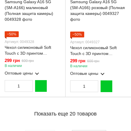
−50%
−50%
Артикул: 0049328
Артикул: 0049327
Чехол силиконовый Soft
Чехол силиконовый Soft
Touch с 3D принтом
Touch с 3D принтом
смешного теда мишки для
смешного теда мишки для
299 грн
299 грн
600 грн
600 грн
Samsung Galaxy A16 5G
Samsung Galaxy A16 5G
В наличии
В наличии
(SM-A166) малиновый
(SM-A166) розовый (Полная
Оптовые цены
Оптовые цены
(Полная защита камеры)
защита камеры)
Показать еще 20 товаров