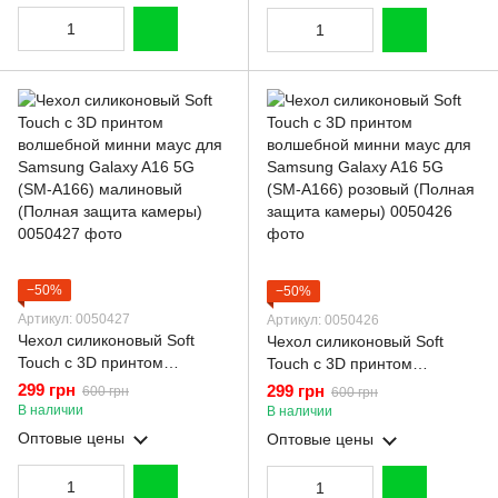
−50%
−50%
Артикул: 0050427
Артикул: 0050426
Чехол силиконовый Soft
Чехол силиконовый Soft
Touch с 3D принтом
Touch с 3D принтом
волшебной минни маус для
волшебной минни маус для
299 грн
299 грн
600 грн
600 грн
Samsung Galaxy A16 5G
Samsung Galaxy A16 5G
В наличии
В наличии
(SM-A166) малиновый
(SM-A166) розовый (Полная
Оптовые цены
Оптовые цены
(Полная защита камеры)
защита камеры)