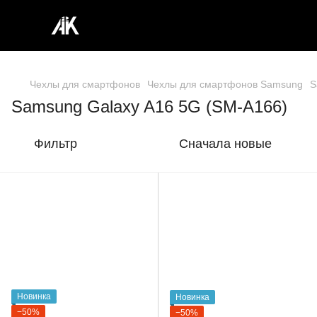
Чехлы для смартфонов
Чехлы для смартфонов Samsung
S
Samsung Galaxy A16 5G (SM-A166)
Фильтр
Сначала новые
Новинка
Новинка
−50%
−50%