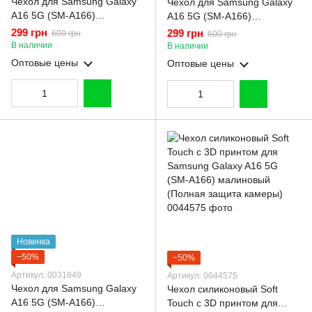
Чехол для Samsung Galaxy
Чехол для Samsung Galaxy
A16 5G (SM-A166)
A16 5G (SM-A166)
силиконовый с
силиконовый с
299 грн
299 грн
600 грн
600 грн
микрофиброй нескользящий
микрофиброй нескользящий
В наличии
В наличии
на самсунг а16 5г пудровый
на самсунг а16 5г черный
Оптовые цены
Оптовые цены
Новинка
−50%
−50%
Артикул: 0031849
Артикул: 0044575
Чехол для Samsung Galaxy
Чехол силиконовый Soft
A16 5G (SM-A166)
Touch с 3D принтом для