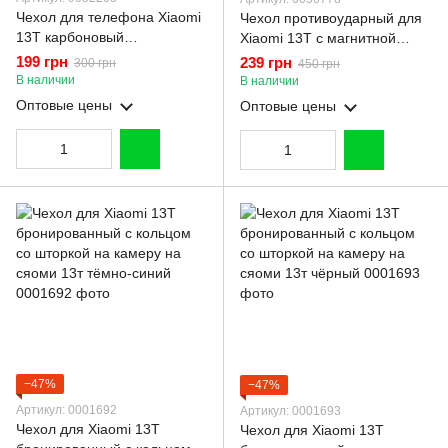
Чехол для телефона Xiaomi
Чехол противоударный для
13T карбоновый
Xiaomi 13T с магнитной
противоударный с высокими
пластиной со шторкой на
199 грн
239 грн
300 грн
450 грн
бортами черный
камере красный
В наличии
В наличии
Оптовые цены
Оптовые цены
−47%
−47%
Артикул: 0001692
Артикул: 0001693
Чехол для Xiaomi 13T
Чехол для Xiaomi 13T