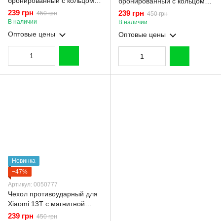
бронированный с кольцом
бронированный с кольцом
со шторкой на камеру на
со шторкой на камеру на
239 грн
239 грн
450 грн
450 грн
сяоми 13т тёмно-синий
сяоми 13т чёрный
В наличии
В наличии
Оптовые цены
Оптовые цены
Новинка
−47%
Артикул: 0050777
Чехол противоударный для
Xiaomi 13T с магнитной
пластиной со шторкой на
239 грн
450 грн