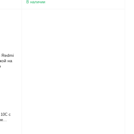
В наличии
 10C с
ре