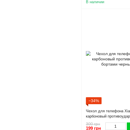
В наличии
−34%
Чехол для телефона Xia
карбоновый противоудар
черный
300 грн
199 грн