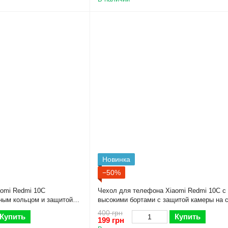
Новинка
−50%
omi Redmi 10C
Чехол для телефона Xiaomi Redmi 10C с
ным кольцом и защитой
высокими бортами с защитой камеры на 
редми 10с черный
400 грн
Купить
Купить
199 грн