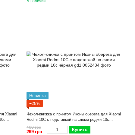
В наличии
Новинка
−25%
ля Xiaomi
Чехол-книжка с принтом Иконы оберега для Xiaomi
10с
Redmi 10C с подставкой на сяоми редми 10с
чёрная gd1
400 грн
Купить
299 грн