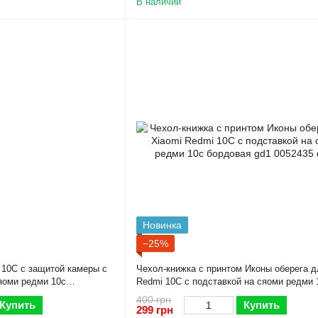
В наличии
Новинка
−25%
 10C с защитой камеры с
Чехол-книжка с принтом Иконы оберега д
сяоми редми 10с
Redmi 10C с подставкой на сяоми редми 
бордовая gd1
400 грн
Купить
Купить
299 грн