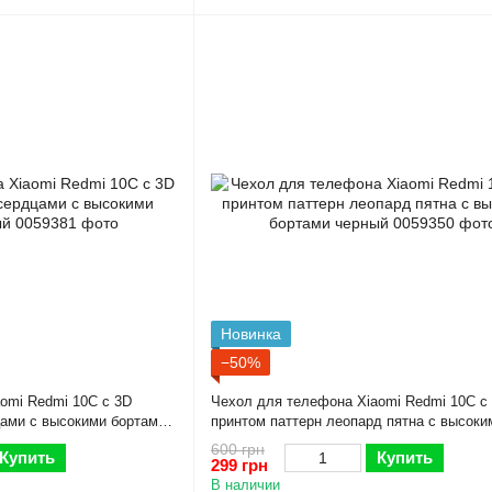
Новинка
−50%
omi Redmi 10C с 3D
Чехол для телефона Xiaomi Redmi 10C с
цами с высокими бортами
принтом паттерн леопард пятна с высоки
бортами черный
600 грн
Купить
Купить
299 грн
В наличии