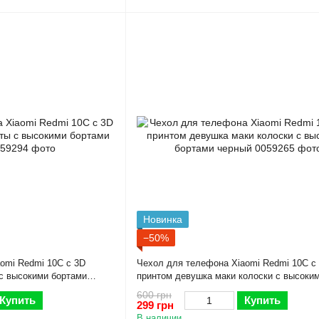
Новинка
−50%
omi Redmi 10C с 3D
Чехол для телефона Xiaomi Redmi 10C с
с высокими бортами
принтом девушка маки колоски с высоки
бортами черный
600 грн
Купить
Купить
299 грн
В наличии