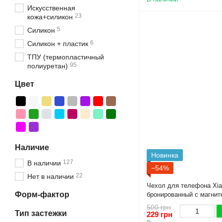
Искусственная
23
кожа+силикон
5
Силикон
6
Силикон + пластик
ТПУ (термопластичный
95
полиуретан)
Цвет
Наличие
Новинка
127
В наличии
−54%
22
Нет в наличии
Чехол для телефона Xia
Форм-фактор
бронированный с магнит
камеры черный
500 грн
Тип застежки
229 грн