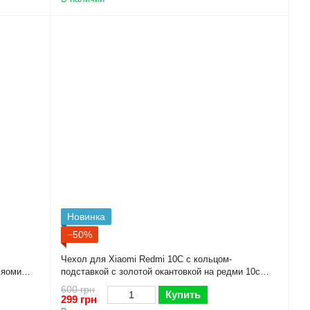
Новинка
−50%
Чехол для Xiaomi Redmi 10C с кольцом-
сяоми
подставкой с золотой окантовкой на редми 10с
черничный gs1
600 грн
Купить
299 грн