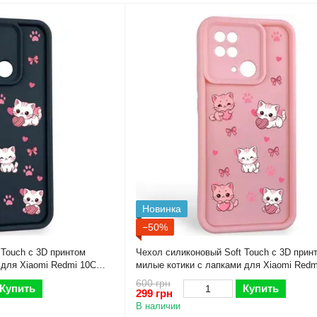
Новинка
−50%
 Touch с 3D принтом
Чехол силиконовый Soft Touch с 3D прин
 для Xiaomi Redmi 10C
милые котики с лапками для Xiaomi Redm
камеры)
розовый (Полная защита камеры)
600 грн
Купить
Купить
299 грн
В наличии