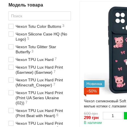
Модель товара
3
Чехол Totu Color Buttons
Чохол Silicone Case HQ (No
5
Logo)
Чехол Totu Glitter Star
3
Butterfly
7
Чехол TPU Lux Hard
Чехол TPU Lux Hard Print
7
(Бантики) (Бантики)
Чехол TPU Lux Hard Print
Новинка
7
(Minecraft_Creeper)
−50%
Чехол TPU Lux Hard Print
(Print UA Series Ukraine
Чехол силиконовый Soft
7
(02))
милые котики с лапками
Чехол TPU Lux Hard Print
черный (Полная защита 
600 грн
6
(Print Beat with Heart)
299 грн
В наличии
Чехол TPU Lux Hard Print