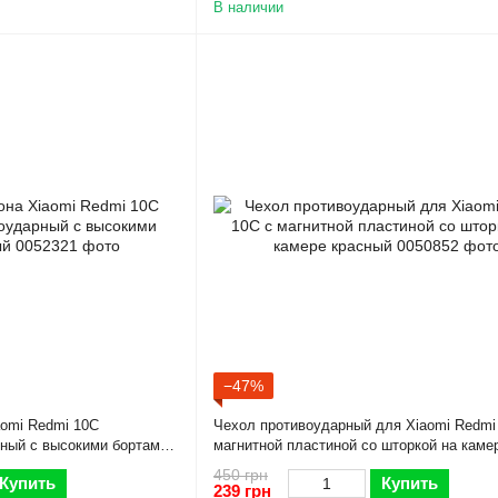
В наличии
−47%
omi Redmi 10C
Чехол противоударный для Xiaomi Redmi
ный с высокими бортами
магнитной пластиной со шторкой на каме
красный
450 грн
Купить
Купить
239 грн