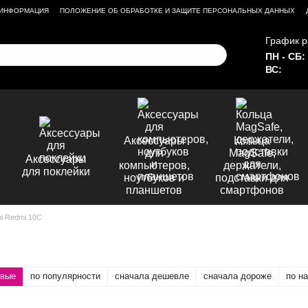
 ИНФОРМАЦИЯ
ПОЛОЖЕНИЕ ОБ ОБРАБОТКЕ И ЗАЩИТЕ ПЕРСОНАЛЬНЫХ ДАННЫХ
График р
ПН - СБ:
ВС:
Аксессуары
Кольца
для
MagSafe,
Аксессуары
компьютеров,
держатели,
для поклейки
ноутбуков и
подставки для
планшетов
смартфонов
i Redmi 10C
овые
по популярности
сначала дешевле
сначала дороже
по н