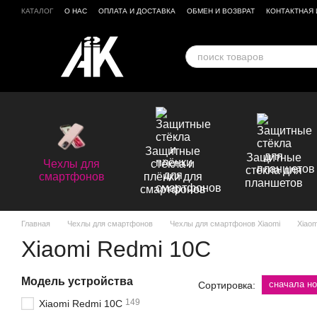
Перейти к основному контенту
КАТАЛОГ
О НАС
ОПЛАТА И ДОСТАВКА
ОБМЕН И ВОЗВРАТ
КОНТАКТНАЯ
БРЕНДЫ
ОТЗЫВЫ О МАГАЗИНЕ
Защитные
Защитные
Чехлы для
стёкла и
стёкла для
смартфонов
плёнки для
планшетов
смартфонов
Главная
Чехлы для смартфонов
Чехлы для смартфонов Xiaomi
Xiaom
Xiaomi Redmi 10C
Модель устройства
сначала н
Сортировка:
149
Xiaomi Redmi 10C