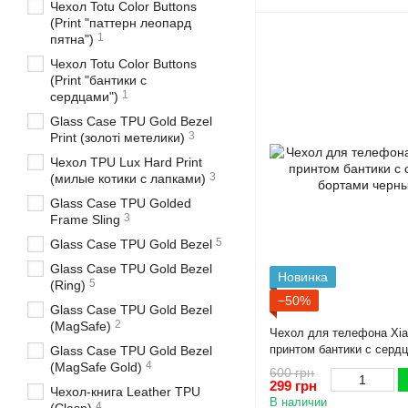
Чехол Totu Color Buttons
(Print "паттерн леопард
1
пятна")
Чехол Totu Color Buttons
(Print "бантики с
1
сердцами")
Glass Case TPU Gold Bezel
3
Print (золоті метелики)
Чехол TPU Lux Hard Print
3
(милые котики с лапками)
Glass Case TPU Golded
3
Frame Sling
5
Glass Case TPU Gold Bezel
Glass Case TPU Gold Bezel
Новинка
5
(Ring)
−50%
Glass Case TPU Gold Bezel
2
(MagSafe)
Чехол для телефона Xia
принтом бантики с серд
Glass Case TPU Gold Bezel
черный
4
(MagSafe Gold)
600 грн
299 грн
Чехол-книга Leather TPU
В наличии
4