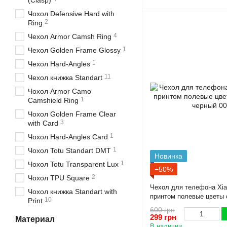
(Clasp)
Чохол Defensive Hard with
2
Ring
4
Чехол Armor Camsh Ring
1
Чехол Golden Frame Glossy
1
Чехол Hard-Angles
11
Чехол книжка Standart
Чохол Armor Camo
1
Camshield Ring
Чохол Golden Frame Clear
3
with Card
1
Чохол Hard-Angles Card
1
Чохол Totu Standart DMT
Новинка
1
Чохол Totu Transparent Lux
−50%
2
Чохол TPU Square
Чехол для телефона Xia
Чохол книжка Standart with
принтом полевые цветы 
10
Print
черный
600 грн
299 грн
Материал
В наличии