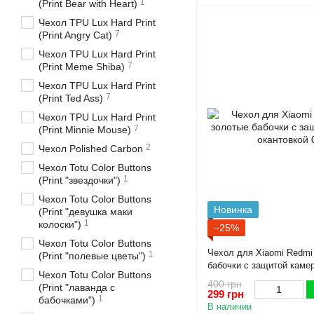
1
(Print Bear with Heart)
Чехол TPU Lux Hard Print
7
(Print Angry Cat)
Чехол TPU Lux Hard Print
7
(Print Meme Shiba)
Чехол TPU Lux Hard Print
7
(Print Ted Ass)
Чехол TPU Lux Hard Print
7
(Print Minnie Mouse)
2
Чехол Polished Carbon
Чехол Totu Color Buttons
1
(Print "звездочки")
Чехол Totu Color Buttons
Новинка
(Print "девушка маки
1
колоски")
−25%
Чехол Totu Color Buttons
Чехол для Xiaomi Redmi
1
(Print "полевые цветы")
бабочки с защитой камер
Чехол Totu Color Buttons
400 грн
(Print "лаванда с
299 грн
1
бабочками")
В наличии