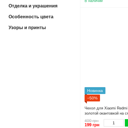
В наличии
Отделка и украшения
Особенность цвета
Узоры и принты
Новинка
−50%
Чехол для Xiaomi Redmi
золотой окантовкой на 
черничный gs1
400 грн
199 грн