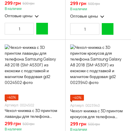
(SM-A530F) из экокожи с
телефона Samsung Galaxy
299 грн
299 грн
500 грн
500 грн
подставкой и магнитом
A8 2018 (SM-A530F) из
В наличии
В наличии
черная gd2
екокожи с подставкой и
Оптовые цены
Оптовые цены
магнитом бордовая gd2
−40%
−40%
Артикул: 0024502
Артикул: 0023940
Чехол-книжка с 3D принтом
Чехол-книжка с 3D принтом
лаванды для телефона
крокусов для телефона
Samsung Galaxy A8 2018
Samsung Galaxy A8 2018
299 грн
299 грн
500 грн
500 грн
(SM-A530F) из екокожи с
(SM-A530F) из екокожи с
В наличии
В наличии