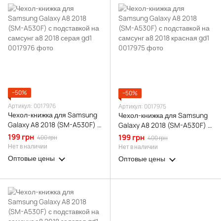
−50%
−50%
Артикул: 0017976
Артикул: 0017975
Чехол-книжка для Samsung
Чехол-книжка для Samsung
Galaxy A8 2018 (SM-A530F) с
Galaxy A8 2018 (SM-A530F) с
подставкой на самсунг а8
подставкой на самсунг а8
199 грн
199 грн
400 грн
400 грн
2018 серая gd1
2018 красная gd1
Нет в наличии
Нет в наличии
Оптовые цены
Оптовые цены