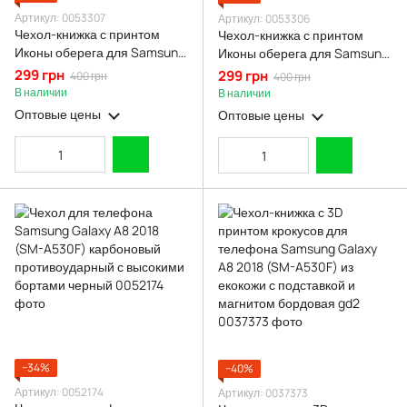
Артикул: 0053307
Артикул: 0053306
Чехол-книжка с принтом
Чехол-книжка с принтом
Иконы оберега для Samsung
Иконы оберега для Samsung
Galaxy A8 2018 (SM-A530F) с
Galaxy A8 2018 (SM-A530F) с
299 грн
299 грн
400 грн
400 грн
подставкой на самсунг а8
подставкой на самсунг а8
В наличии
В наличии
2018 черная gd1
2018 бордовая gd1
Оптовые цены
Оптовые цены
−34%
−40%
Артикул: 0052174
Артикул: 0037373