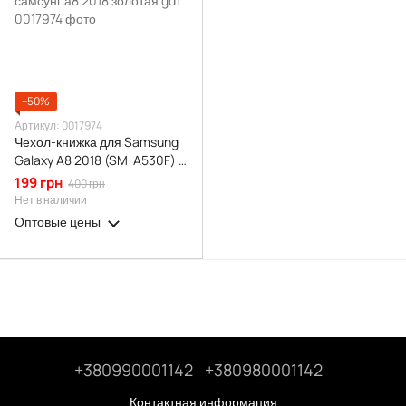
−50%
Артикул: 0017974
Чехол-книжка для Samsung
Galaxy A8 2018 (SM-A530F) с
подставкой на самсунг а8
199 грн
400 грн
2018 золотая gd1
Нет в наличии
Оптовые цены
+380990001142
+380980001142
Контактная информация