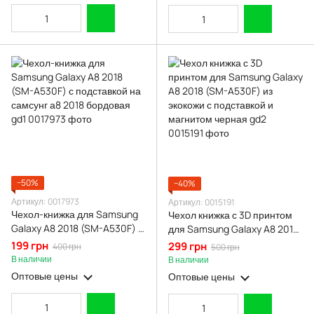
−50%
−40%
Артикул: 0017973
Артикул: 0015191
Чехол-книжка для Samsung
Чехол книжка с 3D принтом
Galaxy A8 2018 (SM-A530F) с
для Samsung Galaxy A8 2018
подставкой на самсунг а8
(SM-A530F) из экокожи с
199 грн
299 грн
400 грн
500 грн
2018 бордовая gd1
подставкой и магнитом
В наличии
В наличии
черная gd2
Оптовые цены
Оптовые цены