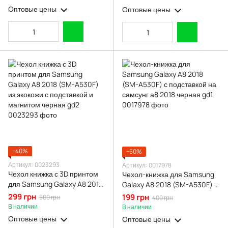
подставкой и магнитом
подставкой и магнитом
Оптовые цены
Оптовые цены
бордовая gd2
бордовая gd2
−40%
−50%
Артикул: 0023293
Артикул: 0017978
Чехол книжка с 3D принтом
Чехол-книжка для Samsung
для Samsung Galaxy A8 2018
Galaxy A8 2018 (SM-A530F) с
(SM-A530F) из экокожи с
подставкой на самсунг а8
299 грн
199 грн
500 грн
400 грн
подставкой и магнитом
2018 черная gd1
В наличии
В наличии
черная gd2
Оптовые цены
Оптовые цены