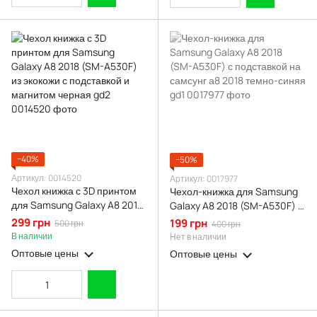
−40%
−50%
Артикул: 0014520
Артикул: 0017977
Чехол книжка с 3D принтом
Чехол-книжка для Samsung
для Samsung Galaxy A8 2018
Galaxy A8 2018 (SM-A530F) с
(SM-A530F) из экокожи с
подставкой на самсунг а8
299 грн
199 грн
500 грн
400 грн
подставкой и магнитом
2018 темно-синяя gd1
В наличии
Нет в наличии
черная gd2
Оптовые цены
Оптовые цены