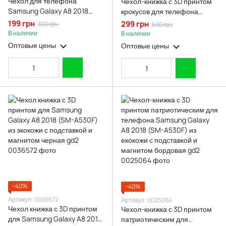
Чехол для телефона
Чехол-книжка с 3D принтом
Samsung Galaxy A8 2018
крокусов для телефона
(SM-A530F) карбоновый
Samsung Galaxy A8 2018
199 грн
299 грн
300 грн
500 грн
противоударный с высокими
(SM-A530F) из екокожи с
В наличии
В наличии
бортами черный
подставкой и магнитом
Оптовые цены
Оптовые цены
бордовая gd2
−40%
−40%
Артикул: 0036572
Артикул: 0025064
Чехол книжка с 3D принтом
Чехол-книжка с 3D принтом
для Samsung Galaxy A8 2018
патриотическим для