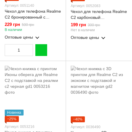
Артикул: 0051140
Артикул: 0052083
Чехол для телефона Realme
Чехол для телефона Realme
C2 бронированный с
C2 карбоновый
магнитным кольцом и
противоударный с высокими
229 грн
199 грн
500 грн
300 грн
защитой камеры зеленый
бортами черный
В наличии
Нет в наличии
Оптовые цены
Оптовые цены
Новинка
−25%
−40%
Артикул: 0053216
Артикул: 0036490