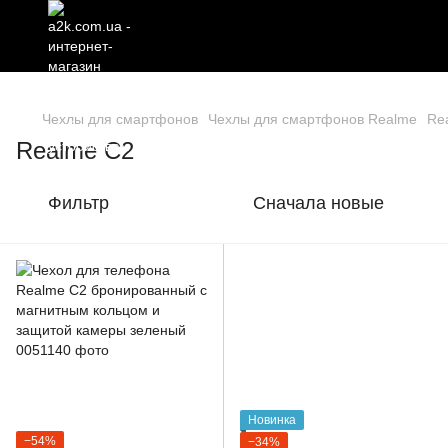
Чехлы для смартфонов
Чехлы для смартфонов Realme
Re
Realme C2
Фильтр
Сначала новые
Новинка
−54%
−34%