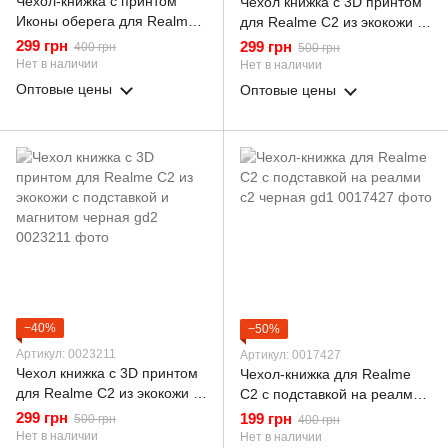
Чехол-книжка с принтом
Чехол книжка с 3D принтом
Иконы оберега для Realme
для Realme C2 из экокожи с
C2 с подставкой на реалми
подставкой и магнитом
299 грн
299 грн
400 грн
500 грн
с2 черная gd1
черная gd2
Нет в наличии
Нет в наличии
Оптовые цены
Оптовые цены
−40%
−50%
Артикул: 0023211
Артикул: 0017427
Чехол книжка с 3D принтом
Чехол-книжка для Realme
для Realme C2 из экокожи с
C2 с подставкой на реалми
подставкой и магнитом
с2 черная gd1
299 грн
199 грн
500 грн
400 грн
черная gd2
Нет в наличии
Нет в наличии