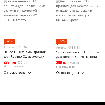
−40%
−40%
Артикул: 0015109
Артикул: 0014438
Чехол книжка с 3D принтом
Чехол книжка с 3D принтом
для Realme C2 из экокожи с
для Realme C2 из экокожи с
подставкой и магнитом
подставкой и магнитом
299 грн
299 грн
500 грн
500 грн
черная gd2
черная gd2
Нет в наличии
Нет в наличии
Оптовые цены
Оптовые цены