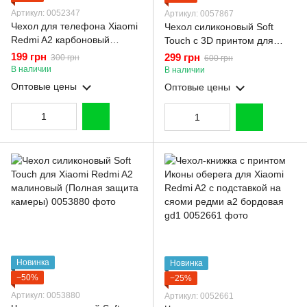
Артикул: 0052347
Артикул: 0057867
Чехол для телефона Xiaomi
Чехол силиконовый Soft
Redmi A2 карбоновый
Touch с 3D принтом для
противоударный с высокими
Xiaomi Redmi A2 малиновый
199 грн
299 грн
300 грн
600 грн
бортами черный
(Полная защита камеры)
В наличии
В наличии
Оптовые цены
Оптовые цены
Новинка
Новинка
−50%
−25%
Артикул: 0053880
Артикул: 0052661