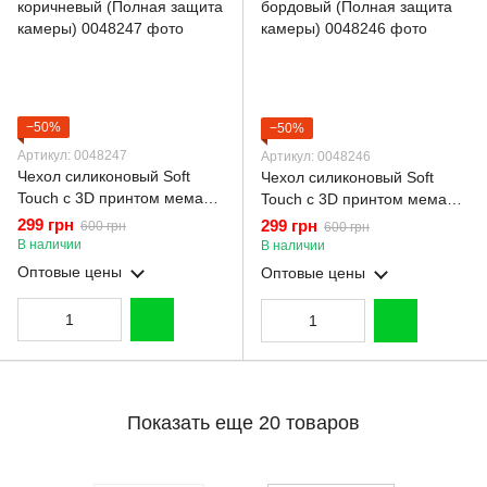
−50%
−50%
Артикул: 0048247
Артикул: 0048246
Чехол силиконовый Soft
Чехол силиконовый Soft
Touch с 3D принтом мема
Touch с 3D принтом мема
сибу для Xiaomi Redmi A2
сибу для Xiaomi Redmi A2
299 грн
299 грн
600 грн
600 грн
коричневый (Полная защита
бордовый (Полная защита
В наличии
В наличии
камеры)
камеры)
Оптовые цены
Оптовые цены
Показать еще 20 товаров