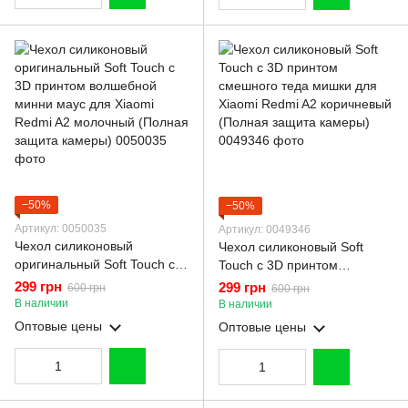
−50%
−50%
Артикул: 0050035
Артикул: 0049346
Чехол силиконовый
Чехол силиконовый Soft
оригинальный Soft Touch с
Touch с 3D принтом
3D принтом волшебной
смешного теда мишки для
299 грн
299 грн
600 грн
600 грн
минни маус для Xiaomi
Xiaomi Redmi A2 коричневый
В наличии
В наличии
Redmi A2 молочный (Полная
(Полная защита камеры)
Оптовые цены
Оптовые цены
защита камеры)