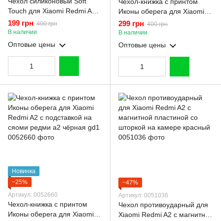
Чехол силиконовый Soft
Чехол-книжка с принтом
Touch для Xiaomi Redmi A2
Иконы оберега для Xiaomi
малиновый (Полная защита
Redmi A2 с подставкой на
199 грн
299 грн
400 грн
400 грн
камеры)
сяоми редми а2 бордовая
В наличии
В наличии
gd1
Оптовые цены
Оптовые цены
Новинка
−25%
−47%
Артикул: 0052660
Артикул: 0051036
Чехол-книжка с принтом
Чехол противоударный для
Иконы оберега для Xiaomi
Xiaomi Redmi A2 с магнитной