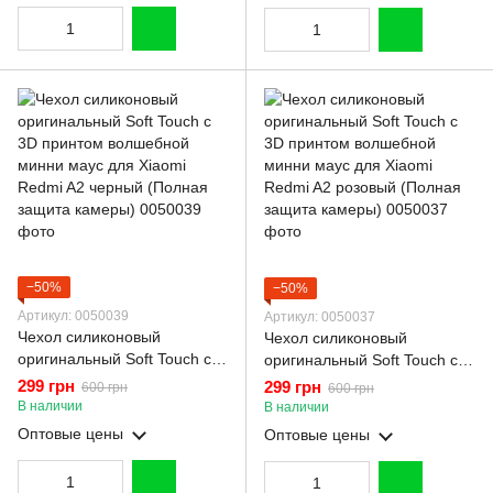
−50%
−50%
Артикул: 0050039
Артикул: 0050037
Чехол силиконовый
Чехол силиконовый
оригинальный Soft Touch с
оригинальный Soft Touch с
3D принтом волшебной
3D принтом волшебной
299 грн
299 грн
600 грн
600 грн
минни маус для Xiaomi
минни маус для Xiaomi
В наличии
В наличии
Redmi A2 черный (Полная
Redmi A2 розовый (Полная
Оптовые цены
Оптовые цены
защита камеры)
защита камеры)