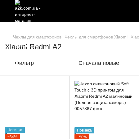
Чехлы для смартфонов
Чехлы для смартфонов Xiaomi
Xia
Xiaomi Redmi A2
Фильтр
Сначала новые
Новинка
Новинка
−34%
−50%