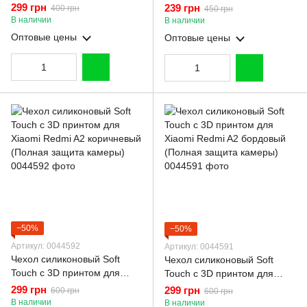
Redmi A2 с подставкой на
пластиной со шторкой на
299 грн
239 грн
400 грн
450 грн
сяоми редми а2 чёрная gd1
камере красный
В наличии
В наличии
Оптовые цены
Оптовые цены
−50%
−50%
Артикул: 0044592
Артикул: 0044591
Чехол силиконовый Soft
Чехол силиконовый Soft
Touch с 3D принтом для
Touch с 3D принтом для
Xiaomi Redmi A2 коричневый
Xiaomi Redmi A2 бордовый
299 грн
299 грн
600 грн
600 грн
(Полная защита камеры)
(Полная защита камеры)
В наличии
В наличии