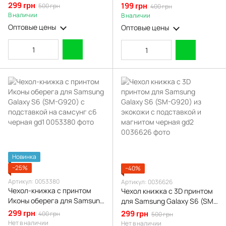
Samsung Galaxy S6 (SM-
подставкой на самсунг с6
299 грн
199 грн
500 грн
400 грн
G920) из екокожи с
бордовая gd1
В наличии
В наличии
подставкой и магнитом
Оптовые цены
Оптовые цены
бордовая gd2
Новинка
−25%
−40%
Артикул: 0053380
Артикул: 0036626
Чехол-книжка с принтом
Чехол книжка с 3D принтом
Иконы оберега для Samsung
для Samsung Galaxy S6 (SM-
Galaxy S6 (SM-G920) с
G920) из экокожи с
299 грн
299 грн
400 грн
500 грн
подставкой на самсунг с6
подставкой и магнитом
Нет в наличии
Нет в наличии