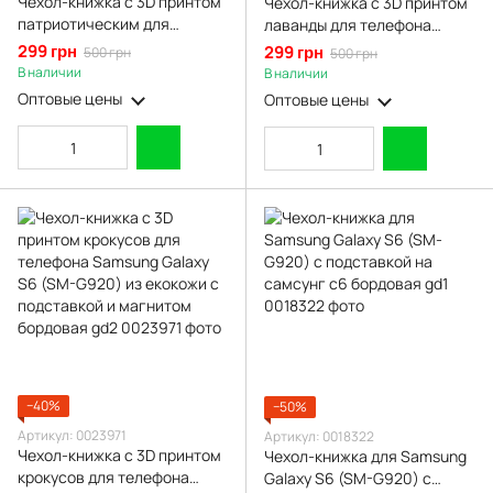
Чехол-книжка с 3D принтом
Чехол-книжка с 3D принтом
патриотическим для
лаванды для телефона
телефона Samsung Galaxy
Samsung Galaxy S6 (SM-
299 грн
299 грн
500 грн
500 грн
S6 (SM-G920) из екокожи с
G920) из екокожи с
В наличии
В наличии
подставкой и магнитом
подставкой и магнитом
Оптовые цены
Оптовые цены
бордовая gd2
бордовая gd2
−40%
−50%
Артикул: 0023971
Артикул: 0018322
Чехол-книжка с 3D принтом
Чехол-книжка для Samsung
крокусов для телефона
Galaxy S6 (SM-G920) с