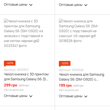
черная gd1
черная gd2
Оптовые цены
Оптовые цены
−40%
−50%
Артикул: 0023347
Артикул: 0018326
Чехол книжка с 3D принтом
Чехол-книжка для Samsung
для Samsung Galaxy S6 (SM-
Galaxy S6 (SM-G920) с
G920) из экокожи с
подставкой на самсунг с6
299 грн
199 грн
500 грн
400 грн
подставкой и магнитом
черная gd1
Нет в наличии
Нет в наличии
черная gd2
Оптовые цены
Оптовые цены