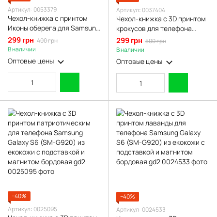
Артикул: 0053379
Артикул: 0037404
Чехол-книжка с принтом
Чехол-книжка с 3D принтом
Иконы оберега для Samsung
крокусов для телефона
Galaxy S6 (SM-G920) с
Samsung Galaxy S6 (SM-
299 грн
299 грн
400 грн
500 грн
подставкой на самсунг с6
G920) из екокожи с
В наличии
В наличии
бордовая gd1
подставкой и магнитом
Оптовые цены
Оптовые цены
бордовая gd2
−40%
−40%
Артикул: 0025095
Артикул: 0024533