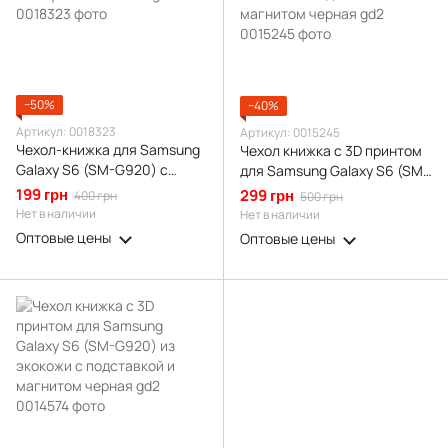
−50%
−40%
Артикул: 0018323
Артикул: 0015245
Чехол-книжка для Samsung
Чехол книжка с 3D принтом
Galaxy S6 (SM-G920) с
для Samsung Galaxy S6 (SM-
подставкой на самсунг с6
G920) из экокожи с
199 грн
299 грн
400 грн
500 грн
золотая gd1
подставкой и магнитом
Нет в наличии
Нет в наличии
черная gd2
Оптовые цены
Оптовые цены