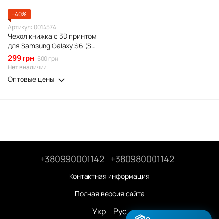
−40%
Артикул: 0014574
Чехол книжка с 3D принтом
для Samsung Galaxy S6 (SM-
G920) из экокожи с
299 грн
500 грн
подставкой и магнитом
Нет в наличии
черная gd2
Оптовые цены
+380990001142
+380980001142
Контактная информация
Полная версия сайта
Укр
Рус