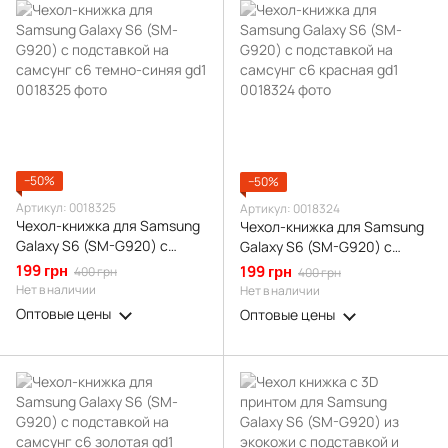
−50%
−50%
Артикул: 0018325
Артикул: 0018324
Чехол-книжка для Samsung
Чехол-книжка для Samsung
Galaxy S6 (SM-G920) с
Galaxy S6 (SM-G920) с
подставкой на самсунг с6
подставкой на самсунг с6
199 грн
199 грн
400 грн
400 грн
темно-синяя gd1
красная gd1
Нет в наличии
Нет в наличии
Оптовые цены
Оптовые цены