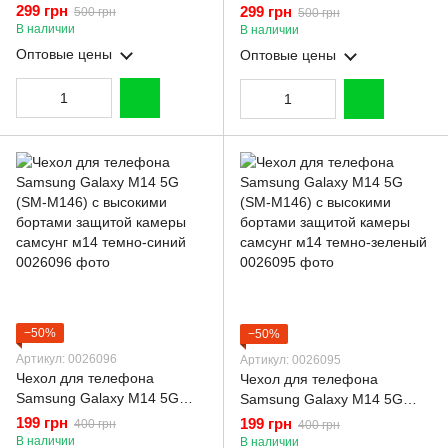
Samsung Galaxy M14 5G
(SM-M146) из экокожи с
299 грн
299 грн
500 грн
500 грн
(SM-M146) из екокожи с
подставкой и магнитом
В наличии
В наличии
подставкой и магнитом
черная gd2
Оптовые цены
Оптовые цены
бордовая gd2
−50%
−50%
Артикул: 0026096
Артикул: 0026095
Чехол для телефона
Чехол для телефона
Samsung Galaxy M14 5G
Samsung Galaxy M14 5G
(SM-M146) с высокими
(SM-M146) с высокими
199 грн
199 грн
400 грн
400 грн
бортами защитой камеры
бортами защитой камеры
В наличии
В наличии