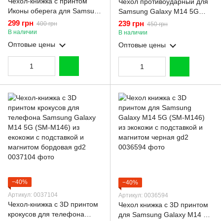
Чехол-книжка с принтом
Чехол противоударный для
Иконы оберега для Samsung
Samsung Galaxy M14 5G
Galaxy M14 5G (SM-M146) с
(SM-M146) с магнитной
299 грн
239 грн
400 грн
450 грн
подставкой на самсунг м14
пластиной со шторкой на
В наличии
В наличии
чёрная gd1
камере красный
Оптовые цены
Оптовые цены
−40%
−40%
Артикул: 0037104
Артикул: 0036594
Чехол-книжка с 3D принтом
Чехол книжка с 3D принтом
крокусов для телефона
для Samsung Galaxy M14 5G