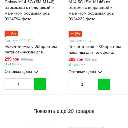
−40%
−40%
Артикул: 0024794
Артикул: 0024232
Чехол-книжка с 3D принтом
Чехол-книжка с 3D принтом
патриотическим для
лаванды для телефона
телефона Samsung Galaxy
Samsung Galaxy M14 5G
299 грн
299 грн
500 грн
500 грн
M14 5G (SM-M146) из
(SM-M146) из екокожи с
В наличии
В наличии
екокожи с подставкой и
подставкой и магнитом
Оптовые цены
Оптовые цены
магнитом бордовая gd2
бордовая gd2
Показать еще 20 товаров