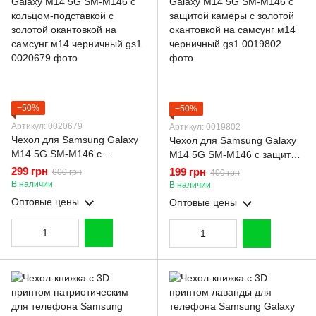
−50%
−50%
Артикул: 0020679
Артикул: 0019802
Чехол для Samsung Galaxy
Чехол для Samsung Galaxy
M14 5G SM-M146 с
M14 5G SM-M146 с защитой
кольцом-подставкой с
камеры с золотой
299 грн
199 грн
600 грн
400 грн
золотой окантовкой на
окантовкой на самсунг м14
В наличии
В наличии
самсунг м14 черничный gs1
черничный gs1
Оптовые цены
Оптовые цены