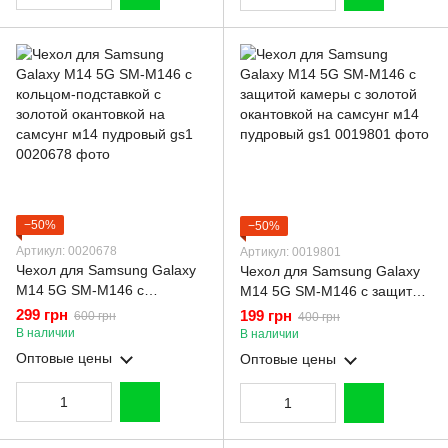
−50%
−50%
Артикул: 0020678
Артикул: 0019801
Чехол для Samsung Galaxy
Чехол для Samsung Galaxy
M14 5G SM-M146 с
M14 5G SM-M146 с защитой
кольцом-подставкой с
камеры с золотой
299 грн
199 грн
600 грн
400 грн
золотой окантовкой на
окантовкой на самсунг м14
В наличии
В наличии
самсунг м14 пудровый gs1
пудровый gs1
Оптовые цены
Оптовые цены