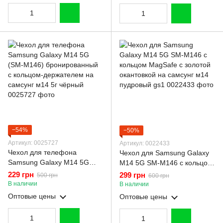
−54%
−50%
Артикул: 0025727
Артикул: 0022433
Чехол для телефона
Чехол для Samsung Galaxy
Samsung Galaxy M14 5G
M14 5G SM-M146 с кольцом
(SM-M146) бронированный
MagSafe с золотой
229 грн
299 грн
500 грн
600 грн
с кольцом-держателем на
окантовкой на самсунг м14
В наличии
В наличии
самсунг м14 5г чёрный
пудровый gs1
Оптовые цены
Оптовые цены