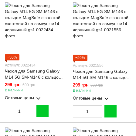
−50%
−50%
Артикул: 0022434
Артикул: 0021556
Чехол для Samsung Galaxy
Чехол для Samsung Galaxy
M14 5G SM-M146 с кольцом
M14 5G SM-M146 с кольцом
MagSafe с золотой
MagSafe с золотой
299 грн
299 грн
600 грн
600 грн
окантовкой на самсунг м14
окантовкой на самсунг м14
В наличии
В наличии
черничный gs1
черничный gs1
Оптовые цены
Оптовые цены