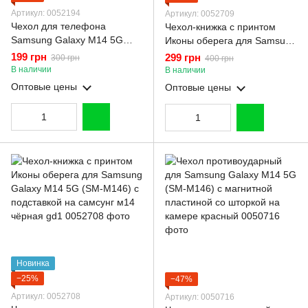
Артикул: 0052194
Артикул: 0052709
Чехол для телефона
Чехол-книжка с принтом
Samsung Galaxy M14 5G
Иконы оберега для Samsung
(SM-M146) карбоновый
Galaxy M14 5G (SM-M146) с
199 грн
299 грн
300 грн
400 грн
противоударный с высокими
подставкой на самсунг м14
В наличии
В наличии
бортами черный
бордовая gd1
Оптовые цены
Оптовые цены
Новинка
−25%
−47%
Артикул: 0052708
Артикул: 0050716