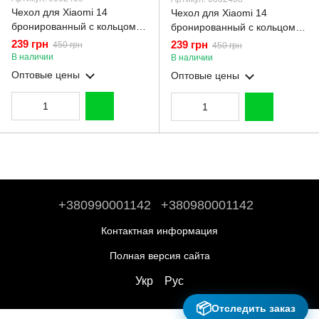
Чехол для Xiaomi 14
Чехол для Xiaomi 14
бронированный с кольцом
бронированный с кольцом
подставкой со шторкой на
подставкой со шторкой на
239 грн
239 грн
450 грн
450 грн
сяоми 14 тёмно-синий
сяоми 14 чёрный
В наличии
В наличии
Оптовые цены
Оптовые цены
+380990001142
+380980001142
Контактная информация
Полная версия сайта
Укр
Рус
📦
Отследить заказ