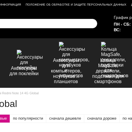
 ИНФОРМАЦИЯ
ПОЛОЖЕНИЕ ОБ ОБРАБОТКЕ И ЗАЩИТЕ ПЕРСОНАЛЬНЫХ ДАННЫХ
График р
ПН - СБ:
ВС:
Аксессуары
Кольца
для
MagSafe,
Аксессуары
компьютеров,
держатели,
для поклейки
ноутбуков и
подставки для
планшетов
смартфонов
i Redmi Note 14 4G Global
obal
овые
по популярности
сначала дешевле
сначала дороже
по н