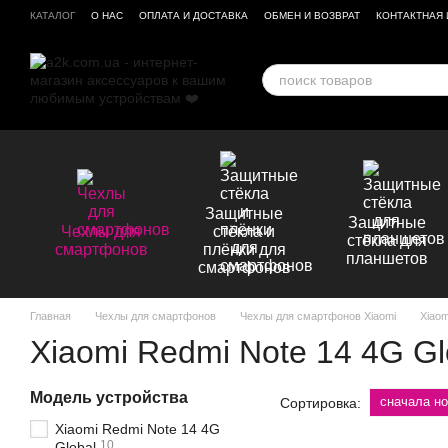
Перейти к основному контенту
КАТАЛОГ
О НАС
ОПЛАТА И ДОСТАВКА
ОБМЕН И ВОЗВРАТ
КОНТАКТНАЯ
БРЕНДЫ
ОТЗЫВЫ О МАГАЗИНЕ
Защитные
Защитные
Чехлы для
стёкла и
стёкла для
смартфонов
плёнки для
планшетов
смартфонов
Главная
Чехлы для смартфонов
Чехлы для смартфонов Xiaomi
Xiaom
Xiaomi Redmi Note 14 4G Gl
Модель устройства
сначала н
Сортировка:
Xiaomi Redmi Note 14 4G
10
Global