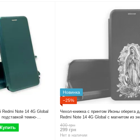
Новинка
−25%
 Redmi Note 14 4G Global
Чехол-книжка с принтом Иконы оберега д
с подставкой темно-
Redmi Note 14 4G Global с магнитом из эк
подставкой черная
400 грн
Купить
299 грн
Нет в наличии