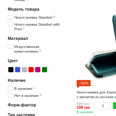
Модель товара
8
Чехол книжка Standart
Чохол книжка Standart with
2
Print
Материал
Искусственная
8
кожа+силикон
Цвет
Наличие
−50%
1
В наличии
Чехол-книжка для Xiaomi
9
Нет в наличии
с магнитом из эко-кожи 
зеленый
400 грн
Форм-фактор
199 грн
В наличии
Тип застежки