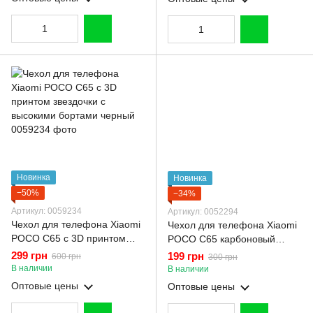
Новинка
Новинка
−50%
−34%
Артикул: 0059234
Артикул: 0052294
Чехол для телефона Xiaomi
Чехол для телефона Xiaomi
POCO C65 с 3D принтом
POCO C65 карбоновый
звездочки с высокими
противоударный с высокими
299 грн
199 грн
600 грн
300 грн
бортами черный
бортами черный
В наличии
В наличии
Оптовые цены
Оптовые цены