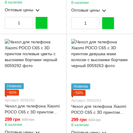
высокими бортами черный
высокими бортами черный
В наличии
В наличии
Оптовые цены
Оптовые цены
Новинка
Новинка
−50%
−50%
Артикул: 0059292
Артикул: 0059263
Чехол для телефона Xiaomi
Чехол для телефона Xiaomi
POCO C65 с 3D принтом
POCO C65 с 3D принтом
полевые цветы с высокими
девушка маки колоски с
299 грн
299 грн
600 грн
600 грн
бортами черный
высокими бортами черный
В наличии
В наличии
Оптовые цены
Оптовые цены