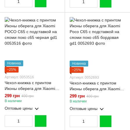
Новинка
Новинка
−25%
−25%
Артикул: 0053516
Артикул: 0052693
Чехол-книжка с принтом
Чехол-книжка с принтом
Иконы оберега для Xiaomi
Иконы оберега для Xiaomi
POCO C65 с подставкой на
Poco C65 с подставкой на
299 грн
299 грн
400 грн
400 грн
сяоми поко с65 черная gd1
сяоми поко с65 бордовая
В наличии
В наличии
gd1
Оптовые цены
Оптовые цены