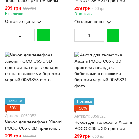
Touch с 3D принтом милые
POCO C65 с 3D принтом
котики с лапками для Xiaomi
бантики с сердцами с
299 грн
299 грн
600 грн
600 грн
POCO C65 молочный
высокими бортами черный
В наличии
В наличии
(Полная защита камеры)
Оптовые цены
Оптовые цены
Новинка
Новинка
−50%
−50%
Артикул: 0059353
Артикул: 0059321
Чехол для телефона Xiaomi
Чехол для телефона Xiaomi
POCO C65 с 3D принтом
POCO C65 с 3D принтом
паттерн леопард пятна с
лаванда с бабочками с
299 грн
299 грн
600 грн
600 грн