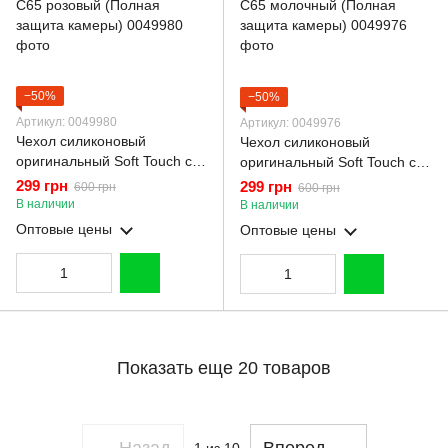
−50%
−50%
Артикул: 0049980
Артикул: 0049976
Чехол силиконовый
Чехол силиконовый
оригинальный Soft Touch с
оригинальный Soft Touch с
3D принтом волшебной
3D принтом волшебной
299 грн
299 грн
600 грн
600 грн
минни маус для Xiaomi Poco
минни маус для Xiaomi Poco
В наличии
В наличии
C65 розовый (Полная
C65 молочный (Полная
Оптовые цены
Оптовые цены
защита камеры)
защита камеры)
Показать еще 20 товаров
Назад
Вперед