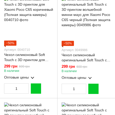
−50%
−50%
Артикул: 0040710
Артикул: 0049986
Чехол силиконовый Soft
Чехол силиконовый
Touch с 3D принтом для
оригинальный Soft Touch с
Xiaomi Poco C65 коричневый
3D принтом волшебной
299 грн
299 грн
600 грн
600 грн
(Полная защита камеры)
минни маус для Xiaomi Poco
В наличии
В наличии
C65 черный (Полная защита
Оптовые цены
Оптовые цены
камеры)