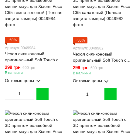
−50%
−50%
Артикул: 0049984
Артикул: 0049982
Чехол силиконовый
Чехол силиконовый
оригинальный Soft Touch с
оригинальный Soft Touch с
3D принтом волшебной
3D принтом волшебной
299 грн
299 грн
600 грн
600 грн
минни маус для Xiaomi Poco
минни маус для Xiaomi Poco
В наличии
В наличии
C65 темно-зеленый (Полная
C65 салатовый (Полная
Оптовые цены
Оптовые цены
защита камеры)
защита камеры)