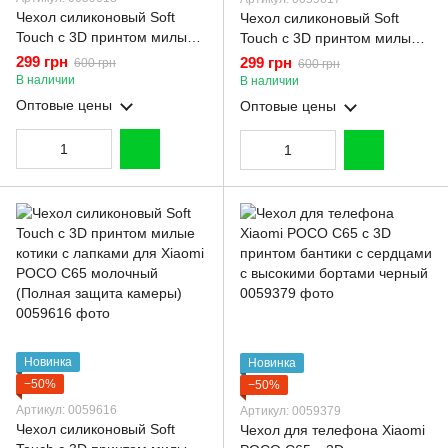
Чехол силиконовый Soft
Чехол силиконовый Soft
Touch с 3D принтом милые
Touch с 3D принтом милые
котики с лапками для Xiaomi
котики с лапками для Xiaomi
299 грн
299 грн
600 грн
600 грн
POCO C65 черный (Полная
POCO C65 розовый (Полная
В наличии
В наличии
защита камеры)
защита камеры)
Оптовые цены
Оптовые цены
Новинка
Новинка
−50%
−50%
Артикул: 0059616
Артикул: 0059379
Чехол силиконовый Soft
Чехол для телефона Xiaomi