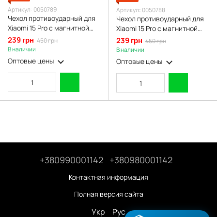
Артикул: 0050789
Артикул: 0050788
Чехол противоударный для
Чехол противоударный для
Xiaomi 15 Pro с магнитной
Xiaomi 15 Pro с магнитной
пластиной со шторкой на
пластиной со шторкой на
239 грн
239 грн
450 грн
450 грн
камере черный
камере синий
В наличии
В наличии
Оптовые цены
Оптовые цены
+380990001142
+380980001142
Контактная информация
Полная версия сайта
Укр
Рус