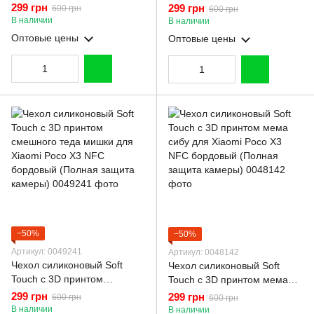
Xiaomi Poco X3 NFC
волшебной минни маус для
299 грн
299 грн
600 грн
600 грн
бордовый (Полная защита
Xiaomi Poco X3 NFC
В наличии
В наличии
камеры)
бордовый (Полная защита
Оптовые цены
Оптовые цены
камеры)
−50%
−50%
Артикул: 0049241
Артикул: 0048142
Чехол силиконовый Soft
Чехол силиконовый Soft
Touch с 3D принтом
Touch с 3D принтом мема
смешного теда мишки для
сибу для Xiaomi Poco X3
299 грн
299 грн
600 грн
600 грн
Xiaomi Poco X3 NFC
NFC бордовый (Полная
В наличии
В наличии