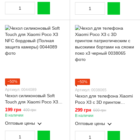
−50%
−50%
Артикул: 0044089
Артикул: 0038065
Чехол силиконовый Soft
Чехол для телефона Xiaomi
Touch для Xiaomi Poco X3
Poco X3 с 3D принтом
NFC бордовый (Полная
патриотическим с высокими
199 грн
299 грн
400 грн
600 грн
защита камеры)
бортами на сяоми поко х3
В наличии
В наличии
черный
Оптовые цены
Оптовые цены