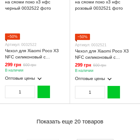
−50%
−50%
Артикул: 0032522
Артикул: 0032521
Чехол для Xiaomi Poco X3
Чехол для Xiaomi Poco X3
NFC силиконовый с
NFC силиконовый с
микрофиброй нескользящий
микрофиброй нескользящий
299 грн
299 грн
600 грн
600 грн
на сяоми поко х3 нфс
на сяоми поко х3 нфс
В наличии
В наличии
черный
розовый
Оптовые цены
Оптовые цены
Показать еще 20 товаров