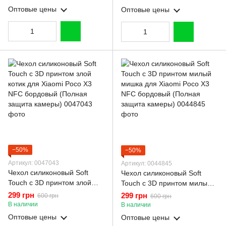
бордовый (Полная защита
защита камеры)
Оптовые цены
Оптовые цены
камеры)
−50%
−50%
Артикул: 0047043
Артикул: 0044845
Чехол силиконовый Soft
Чехол силиконовый Soft
Touch с 3D принтом злой
Touch с 3D принтом милый
котик для Xiaomi Poco X3
мишка для Xiaomi Poco X3
299 грн
299 грн
600 грн
600 грн
NFC бордовый (Полная
NFC бордовый (Полная
В наличии
В наличии
защита камеры)
защита камеры)
Оптовые цены
Оптовые цены