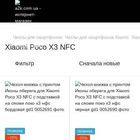
Чехлы для смартфонов
Чехлы для смартфонов Xiaomi
Xia
Xiaomi Poco X3 NFC
Фильтр
Сначала новые
Новинка
Новинка
−25%
−25%