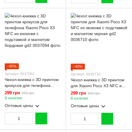
−40%
−40%
Артикул: 0037094
Артикул: 0036710
Чехол-книжка с 3D принтом
Чехол книжка с 3D принтом
крокусов для телефона
для Xiaomi Poco X3 NFC из
Xiaomi Poco X3 NFC из
экокожи с подставкой и
299 грн
299 грн
500 грн
500 грн
екокожи с подставкой и
магнитом черная gd2
В наличии
В наличии
магнитом бордовая gd2
Оптовые цены
Оптовые цены