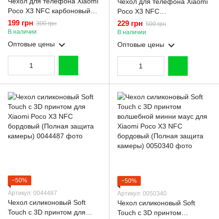
Чехол для телефона Xiaomi
Чехол для телефона Xiaomi
Poco X3 NFC карбоновый
Poco X3 NFC
противоударный с высокими
бронированный с
199 грн
229 грн
300 грн
500 грн
бортами черный
магнитным кольцом и
В наличии
В наличии
защитой камеры черный
Оптовые цены
Оптовые цены
−50%
−50%
Артикул: 0044487
Артикул: 0050340
Чехол силиконовый Soft
Чехол силиконовый Soft
Touch с 3D принтом для
Touch с 3D принтом