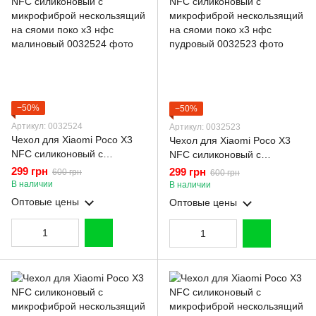
−50%
−50%
Артикул: 0032524
Артикул: 0032523
Чехол для Xiaomi Poco X3
Чехол для Xiaomi Poco X3
NFC силиконовый с
NFC силиконовый с
микрофиброй нескользящий
микрофиброй нескользящий
299 грн
299 грн
600 грн
600 грн
на сяоми поко х3 нфс
на сяоми поко х3 нфс
В наличии
В наличии
малиновый
пудровый
Оптовые цены
Оптовые цены