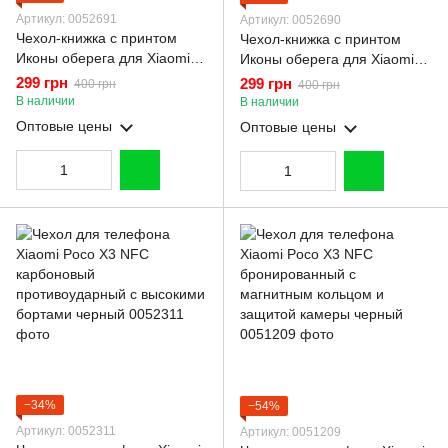
Артикул: 0052691
Артикул: 0052690
Чехол-книжка с принтом
Чехол-книжка с принтом
Иконы оберега для Xiaomi
Иконы оберега для Xiaomi
Poco X3 NFC с подставкой
Poco X3 NFC с подставкой
299 грн
299 грн
400 грн
400 грн
на сяоми поко х3 нфс
на сяоми поко х3 нфс
В наличии
В наличии
бордовая gd1
чёрная gd1
Оптовые цены
Оптовые цены
−34%
−54%
Артикул: 0052311
Артикул: 0051209