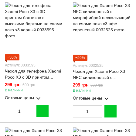
−50%
−50%
Артикул: 0033595
Артикул: 0032525
Чехол для телефона Xiaomi
Чехол для Xiaomi Poco X3
Poco X3 с 3D принтом
NFC силиконовый с
бантиков с высокими
микрофиброй нескользящий
299 грн
299 грн
600 грн
600 грн
бортами на сяоми поко х3
на сяоми поко х3 нфс
В наличии
В наличии
черный
сиреневый
Оптовые цены
Оптовые цены