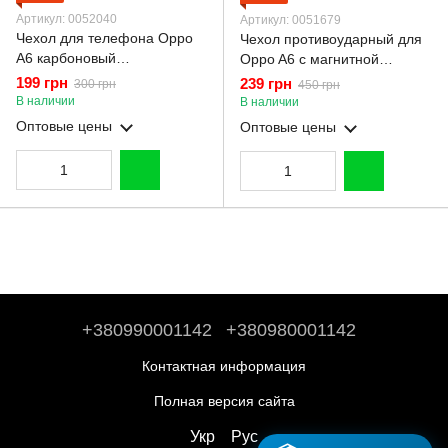
Артикул: 0052040
Артикул: 0051679
Чехол для телефона Oppo
Чехол противоударный для
A6 карбоновый
Oppo A6 с магнитной
противоударный с высокими
пластиной со шторкой на
199 грн
239 грн
300 грн
450 грн
бортами черный
камере черный
В наличии
В наличии
Оптовые цены
Оптовые цены
+380990001142
+380980001142
Контактная информация
Полная версия сайта
Укр
Рус