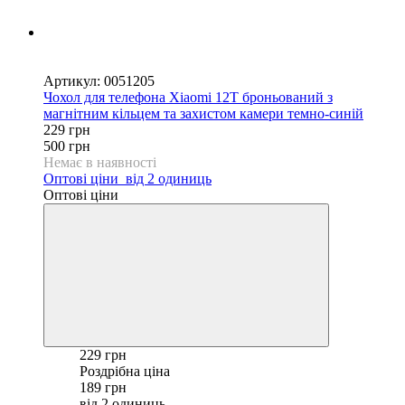
Новинка
−54%
Артикул: 0051205
Чохол для телефона Xiaomi 12T броньований з
магнітним кільцем та захистом камери темно-синій
229 грн
500 грн
Немає в наявності
Оптові ціни
від 2 одиниць
Оптові ціни
229 грн
Роздрібна ціна
189 грн
від 2 одиниць