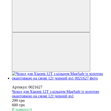
−50%
Артикул: 0021627
Чохол для Xiaomi 12T з кільцем MagSafe із золотою
окантовкою на сяомі 12т чорний gs1
299 грн
600 грн
В наявності