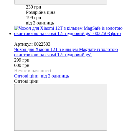
239 грн
Роздрібна ціна
199 грн
від 2 одиниць
−50%
Артикул: 0022503
Чохол для Xiaomi 12T з кільцем MagSafe із золотою
окантовкою на сяомі 12т пудровий gs1
299 грн
600 грн
Немає в наявності
Оптові ціни
від 2 одиниць
Оптові ціни