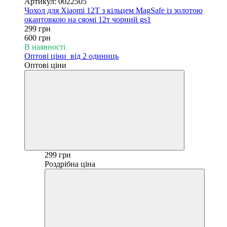
Артикул: 0022505
Чохол для Xiaomi 12T з кільцем MagSafe із золотою
окантовкою на сяомі 12т чорний gs1
299 грн
600 грн
В наявності
Оптові ціни
від 2 одиниць
Оптові ціни
299 грн
Роздрібна ціна