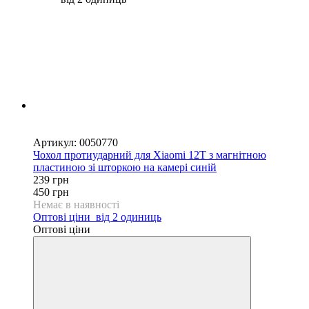
Новинка
−47%
Артикул: 0050770
Чохол протиударний для Xiaomi 12T з магнітною
пластиною зі шторкою на камері синій
239 грн
450 грн
Немає в наявності
Оптові ціни
від 2 одиниць
Оптові ціни