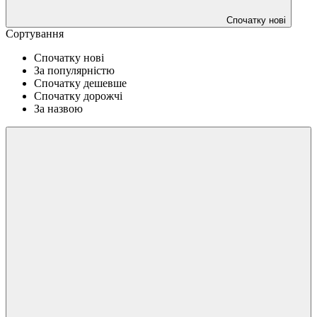
Спочатку нові
Сортування
Спочатку нові
За популярністю
Спочатку дешевше
Спочатку дорожчі
За назвою