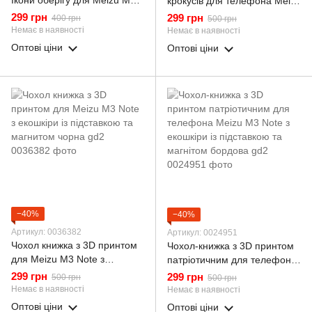
Ікони оберігу для Meizu M3
крокусів для телефона Meizu
Note з підставкою на мейзу
M3 Note з екошкіри із
299 грн
299 грн
400 грн
500 грн
м3 нот бордова gd1
підставкою та магнітом
Немає в наявності
Немає в наявності
бордова gd2
Оптові ціни
Оптові ціни
−40%
−40%
Артикул: 0036382
Артикул: 0024951
Чохол книжка з 3D принтом
Чохол-книжка з 3D принтом
для Meizu M3 Note з
патріотичним для телефона
екошкіри із підставкою та
Meizu M3 Note з екошкіри із
299 грн
299 грн
500 грн
500 грн
магнитом чорна gd2
підставкою та магнітом
Немає в наявності
Немає в наявності
бордова gd2
Оптові ціни
Оптові ціни