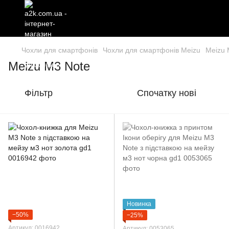
Чохли для смартфонів
Чохли для смартфонів Meizu
Meizu 
Meizu M3 Note
Фільтр
Спочатку нові
Новинка
−50%
−25%
Артикул: 0016942
Артикул: 0053065