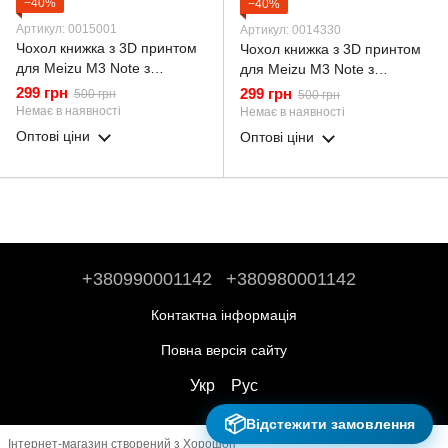
−40%
−40%
Артикул: 0015001
Артикул: 0014330
Чохол книжка з 3D принтом
Чохол книжка з 3D принтом
для Meizu M3 Note з
для Meizu M3 Note з
екошкіри із підставкою та
екошкіри із підставкою та
299 грн
299 грн
500 грн
500 грн
магнитом чорна gd2
магнитом чорна gd2
Немає в наявності
Немає в наявності
Оптові ціни
Оптові ціни
+380990001142
+380980001142
Контактна інформація
Повна версія сайту
Укр
Рус
📦
Відстежити замовлення
Інтернет-магазин створений з Хорошоп