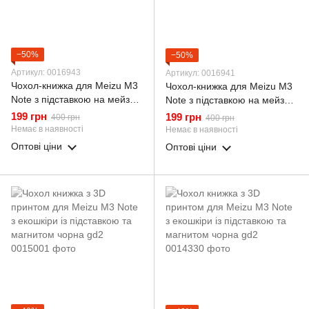
−50%
−50%
Артикул: 0016943
Артикул: 0016941
Чохол-книжка для Meizu M3
Чохол-книжка для Meizu M3
Note з підставкою на мейзу
Note з підставкою на мейзу
м3 нот червона gd1
м3 нот бордова gd1
199 грн
199 грн
400 грн
400 грн
Немає в наявності
Немає в наявності
Оптові ціни
Оптові ціни