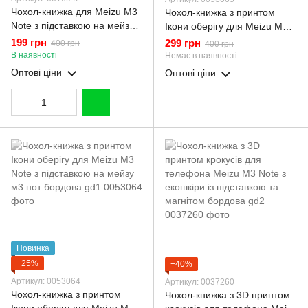
Чохол-книжка для Meizu M3
Чохол-книжка з принтом
Note з підставкою на мейзу
Ікони оберігу для Meizu M3
м3 нот золота gd1
Note з підставкою на мейзу
199 грн
299 грн
400 грн
400 грн
м3 нот чорна gd1
В наявності
Немає в наявності
Оптові ціни
Оптові ціни
Новинка
−25%
−40%
Артикул: 0053064
Артикул: 0037260
Чохол-книжка з принтом
Чохол-книжка з 3D принтом