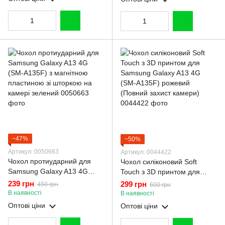
−47%
−50%
Артикул: 0050663
Артикул: 0044422
Чохол протиударний для
Чохол силіконовий Soft
Samsung Galaxy A13 4G
Touch з 3D принтом для
(SM-A135F) з магнітною
Samsung Galaxy A13 4G
239 грн
299 грн
450 грн
600 грн
пластиною зі шторкою на
(SM-A135F) рожевий
В наявності
В наявності
камері зелений
(Повний захист камери)
Оптові ціни
Оптові ціни