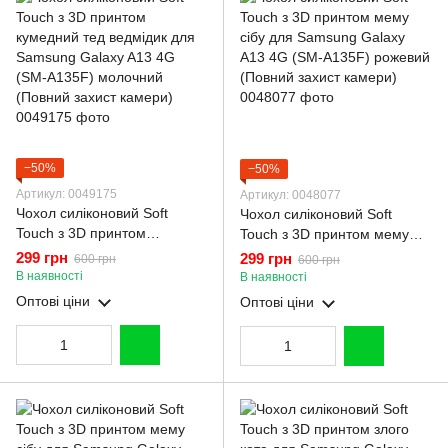
−50%
−50%
Артикул: 0049175
Артикул: 0048077
Чохол силіконовий Soft
Чохол силіконовий Soft
Touch з 3D принтом
Touch з 3D принтом мему
кумедний тед ведмідик для
сібу для Samsung Galaxy
299 грн
299 грн
600 грн
600 грн
Samsung Galaxy A13 4G
A13 4G (SM-A135F) рожевий
В наявності
В наявності
(SM-A135F) молочний
(Повний захист камери)
Оптові ціни
Оптові ціни
(Повний захист камери)