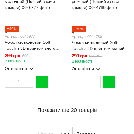
−50%
−50%
Артикул: 0046977
Артикул: 0044780
Чохол силіконовий Soft
Чохол силіконовий Soft
Touch з 3D принтом злого
Touch з 3D принтом милий
кота для Samsung Galaxy
ведмедик для Samsung
299 грн
299 грн
600 грн
600 грн
A13 4G (SM-A135F)
Galaxy A13 4G (SM-A135F)
В наявності
В наявності
молочний (Повний захист
рожевий (Повний захист
Оптові ціни
Оптові ціни
камери)
камери)
Показати ще 20 товарів
Назад
Вперед