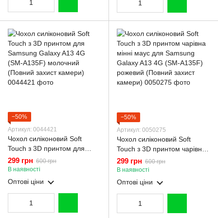
−50%
−50%
Артикул: 0044421
Артикул: 0050275
Чохол силіконовий Soft
Чохол силіконовий Soft
Touch з 3D принтом для
Touch з 3D принтом чарівна
Samsung Galaxy A13 4G
мінні маус для Samsung
299 грн
299 грн
600 грн
600 грн
(SM-A135F) молочний
Galaxy A13 4G (SM-A135F)
В наявності
В наявності
(Повний захист камери)
рожевий (Повний захист
Оптові ціни
Оптові ціни
камери)