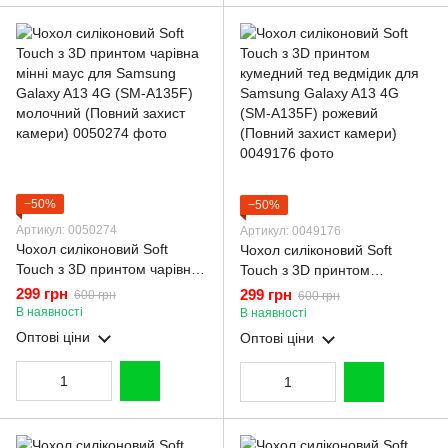
−50%
−50%
Артикул: 0050274
Артикул: 0049176
Чохол силіконовий Soft
Чохол силіконовий Soft
Touch з 3D принтом чарівна
Touch з 3D принтом
мінні маус для Samsung
кумедний тед ведмідик для
299 грн
299 грн
600 грн
600 грн
Galaxy A13 4G (SM-A135F)
Samsung Galaxy A13 4G
В наявності
В наявності
молочний (Повний захист
(SM-A135F) рожевий
Оптові ціни
Оптові ціни
камери)
(Повний захист камери)