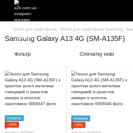
Чохли для смартфонів
Чохли для смартфонів Samsung
Sam
Samsung Galaxy A13 4G (SM-A135F)
Фільтр
Спочатку нові
Новинка
Новинка
−25%
−25%
Артикул: 0059447
Артикул: 0059446