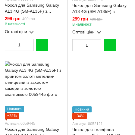
Чохол для Samsung Galaxy
Чохол для Samsung Galaxy
A13 4G (SM-A135F) з
A13 4G (SM-A135F) з
принтом золоті метелики
принтом золоті метелики
299 грн
299 грн
400 грн
400 грн
глянцевий із захистом
глянцевий із захистом
В наявності
В наявності
камери із золотою
камери із золотою
Оптові ціни
Оптові ціни
окантовкою
окантовкою
Новинка
Новинка
−25%
−34%
Артикул: 0059445
Артикул: 0052121
Чохол для Samsung Galaxy
Чохол для телефона