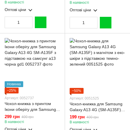
пластиною зі шторкою на
підставкою на самсунг а13
В наявності
В наявності
камері синій
4г бордова gd1
Оптові ціни
Оптові ціни
Новинка
−25%
−50%
Артикул: 0052737
Артикул: 0051525
Чохол-книжка з принтом
Чохол-книжка для Samsung
Ікони оберігу для Samsung
Galaxy A13 4G (SM-A135F) з
Galaxy A13 4G SM-A135F з
магнітом з еко-шкіри з
299 грн
199 грн
400 грн
400 грн
підставкою на самсунг а13
підставкою темно-зелений
В наявності
В наявності
чорна gd1
Оптові ціни
Оптові ціни