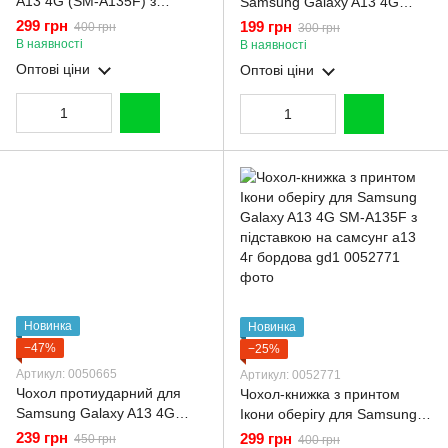
A13 4G (SM-A135F) з
Samsung Galaxy A13 4G
принтом золоті метелики
(SM-A135F) карбоновий
299 грн
199 грн
400 грн
300 грн
глянцевий із захистом
протиударний з високими
В наявності
В наявності
камери із золотою
бортами чорний
Оптові ціни
Оптові ціни
окантовкою
Новинка
Новинка
−47%
−25%
Артикул: 0050665
Артикул: 0052771
Чохол протиударний для
Чохол-книжка з принтом
Samsung Galaxy A13 4G
Ікони оберігу для Samsung
(SM-A135F) з магнітною
Galaxy A13 4G SM-A135F з
239 грн
299 грн
450 грн
400 грн