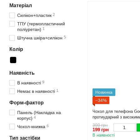
Матеріал
2
Силікон+пластик
ТПУ (термопластичний
1
поліуретан)
5
Штучна шкіра+силікон
Колір
Наявність
9
В наявності
1
Немає в наявності
Новинка
−34%
Форм-фактор
Чохол для телефона Goo
Панель (Накладка на
протиударний з високим
4
корпус)
300 грн
6
Чохол-книжка
199 грн
В наявності
Тип застібки