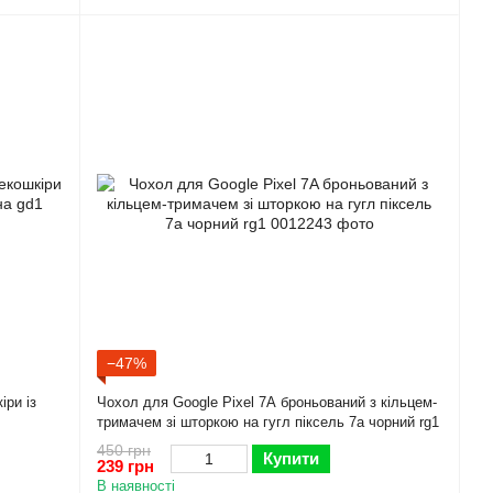
−47%
іри із
Чохол для Google Pixel 7A броньований з кільцем-
тримачем зі шторкою на гугл піксель 7а чорний rg1
450 грн
Купити
239 грн
В наявності