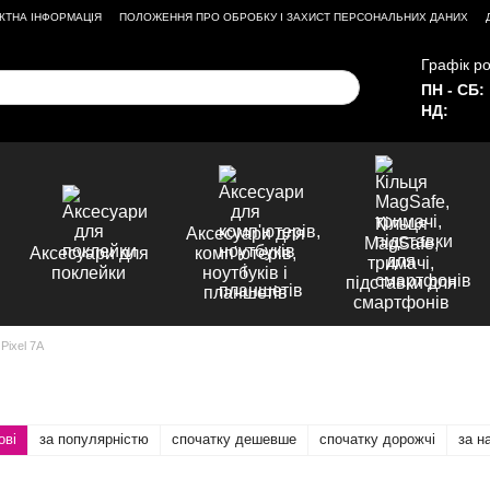
КТНА ІНФОРМАЦІЯ
ПОЛОЖЕННЯ ПРО ОБРОБКУ І ЗАХИСТ ПЕРСОНАЛЬНИХ ДАНИХ
Графік ро
ПН - СБ:
НД:
Кільця
Аксесуари для
MagSafe,
Аксесуари для
комп'ютерів,
тримачі,
поклейки
ноутбуків і
підставки для
планшетів
смартфонів
Pixel 7A
ові
за популярністю
спочатку дешевше
спочатку дорожчі
за н