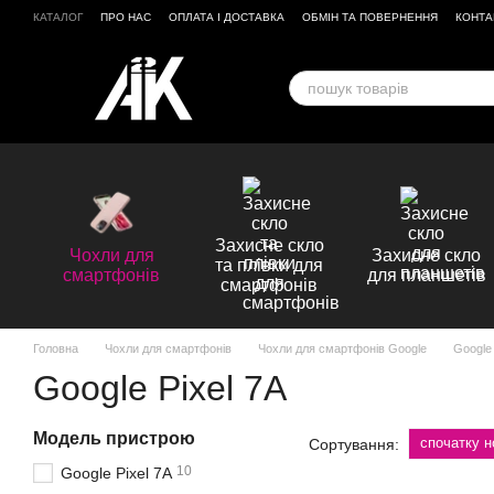
Перейти до основного контенту
КАТАЛОГ
ПРО НАС
ОПЛАТА І ДОСТАВКА
ОБМІН ТА ПОВЕРНЕННЯ
КОНТА
ВІДГУКИ ПРО МАГАЗИН
Захисне скло
Чохли для
Захисне скло
та плівки для
смартфонів
для планшетів
смартфонів
Головна
Чохли для смартфонів
Чохли для смартфонів Google
Google 
Google Pixel 7A
Модель пристрою
спочатку н
Сортування:
10
Google Pixel 7A