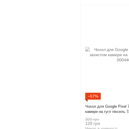
−57%
Чохол для Google Pixel 
камери на гугл піксель 
300 грн
129 грн
Немає в наявності