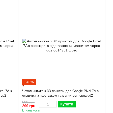
−40%
xel 7A з
Чохол книжка з 3D принтом для Google Pixel 7A з
 gd2
екошкіри із підставкою та магнитом чорна gd2
500 грн
Купити
299 грн
В наявності