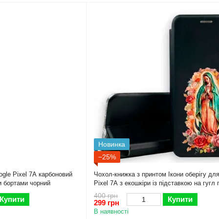
Новинка
−25%
gle Pixel 7A карбоновий
Чохол-книжка з принтом Ікони оберігу дл
и бортами чорний
Pixel 7A з екошкіри із підставкою на гугл 
7A чорна gd1
400 грн
Купити
Купити
299 грн
В наявності