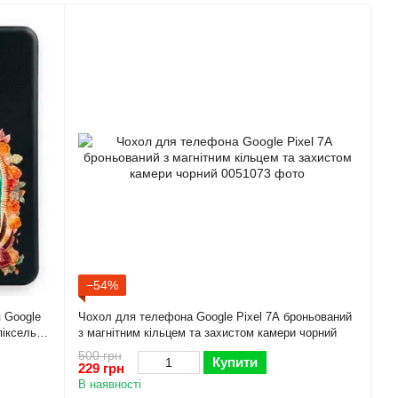
−54%
я Google
Чохол для телефона Google Pixel 7A броньований
піксель
з магнітним кільцем та захистом камери чорний
500 грн
Купити
229 грн
В наявності