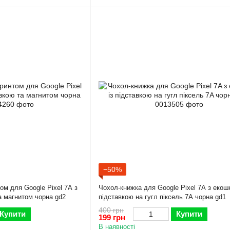
−50%
ом для Google Pixel 7A з
Чохол-книжка для Google Pixel 7A з екошк
та магнитом чорна gd2
підставкою на гугл піксель 7A чорна gd1
400 грн
Купити
Купити
199 грн
В наявності