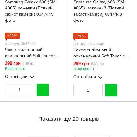
−50%
−50%
Артикул: 0047449
Артикул: 0047448
Чохол силіконовий
Чохол силіконовий
оригінальний Soft Touch з 3D
оригінальний Soft Touch з 3D
принтом мему сібу для
принтом мему сібу для
299 грн
299 грн
600 грн
600 грн
Samsung Galaxy A06 (SM-
Samsung Galaxy A06 (SM-
В наявності
В наявності
A065) рожевий (Повний
A065) молочний (Повний
Оптові ціни
Оптові ціни
захист камери)
захист камери)
Показати ще 20 товарів