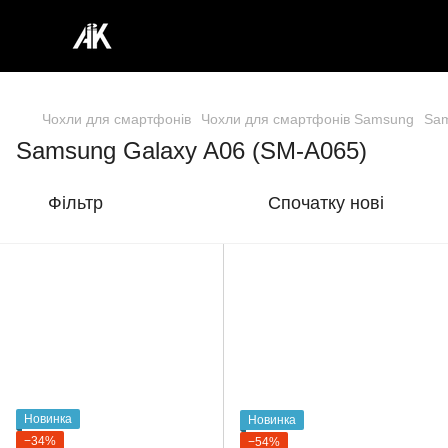
Чохли для смартфонів
Чохли для смартфонів Samsung
Sam
Samsung Galaxy A06 (SM-A065)
Фільтр
Спочатку нові
Новинка
Новинка
−34%
−54%