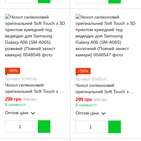
−50%
−50%
Артикул: 0048548
Артикул: 0048547
Чохол силіконовий
Чохол силіконовий
оригінальний Soft Touch з 3D
оригінальний Soft Touch з 3D
принтом кумедний тед
принтом кумедний тед
299 грн
299 грн
600 грн
600 грн
ведмідик для Samsung
ведмідик для Samsung
В наявності
В наявності
Galaxy A06 (SM-A065)
Galaxy A06 (SM-A065)
Оптові ціни
Оптові ціни
рожевий (Повний захист
молочний (Повний захист
камери)
камери)