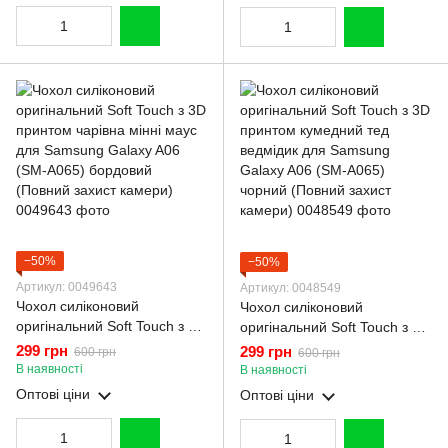
−50%
−50%
Артикул: 0049643
Артикул: 0048549
Чохол силіконовий
Чохол силіконовий
оригінальний Soft Touch з 3D
оригінальний Soft Touch з 3D
принтом чарівна мінні маус
принтом кумедний тед
299 грн
299 грн
600 грн
600 грн
для Samsung Galaxy A06
ведмідик для Samsung
В наявності
В наявності
(SM-A065) бордовий
Galaxy A06 (SM-A065)
Оптові ціни
Оптові ціни
(Повний захист камери)
чорний (Повний захист
камери)