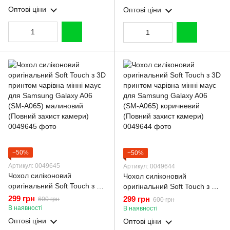
(SM-A065) рожевий (Повний
(SM-A065) молочний
Оптові ціни
Оптові ціни
захист камери)
(Повний захист камери)
−50%
−50%
Артикул: 0049645
Артикул: 0049644
Чохол силіконовий
Чохол силіконовий
оригінальний Soft Touch з 3D
оригінальний Soft Touch з 3D
принтом чарівна мінні маус
принтом чарівна мінні маус
299 грн
299 грн
600 грн
600 грн
для Samsung Galaxy A06
для Samsung Galaxy A06
В наявності
В наявності
(SM-A065) малиновий
(SM-A065) коричневий
Оптові ціни
Оптові ціни
(Повний захист камери)
(Повний захист камери)