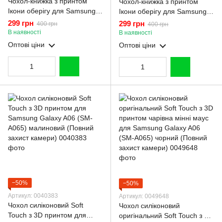
Чохол-книжка з принтом
Чохол-книжка з принтом
Ікони оберігу для Samsung
Ікони оберігу для Samsung
Galaxy A06 (SM-A065) з
Galaxy A06 (SM-A065) з
299 грн
299 грн
400 грн
400 грн
підставкою на самсунг а06
підставкою на самсунг а06
В наявності
В наявності
чорна gd1
бордова gd1
Оптові ціни
Оптові ціни
−50%
−50%
Артикул: 0040383
Артикул: 0049648
Чохол силіконовий Soft
Чохол силіконовий
Touch з 3D принтом для
оригінальний Soft Touch з 3D