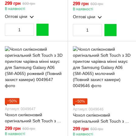
Samsung Galaxy A06 (SM-
принтом чарівна мінні маус
299 грн
299 грн
600 грн
600 грн
A065) малиновий (Повний
для Samsung Galaxy A06
В наявності
В наявності
захист камери)
(SM-A065) чорний (Повний
Оптові ціни
Оптові ціни
захист камери)
−50%
−50%
Артикул: 0049647
Артикул: 0049646
Чохол силіконовий
Чохол силіконовий
оригінальний Soft Touch з 3D
оригінальний Soft Touch з 3D
принтом чарівна мінні маус
принтом чарівна мінні маус
299 грн
299 грн
600 грн
600 грн
для Samsung Galaxy A06
для Samsung Galaxy A06
В наявності
В наявності