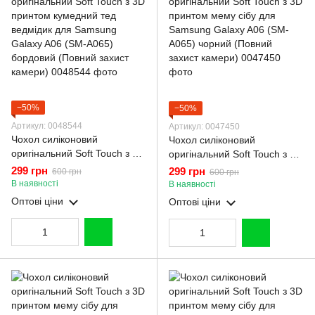
−50%
−50%
Артикул: 0048544
Артикул: 0047450
Чохол силіконовий
Чохол силіконовий
оригінальний Soft Touch з 3D
оригінальний Soft Touch з 3D
принтом кумедний тед
принтом мему сібу для
299 грн
299 грн
600 грн
600 грн
ведмідик для Samsung
Samsung Galaxy A06 (SM-
В наявності
В наявності
Galaxy A06 (SM-A065)
A065) чорний (Повний
Оптові ціни
Оптові ціни
бордовий (Повний захист
захист камери)
камери)