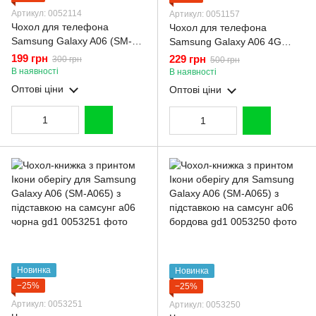
Артикул: 0052114
Артикул: 0051157
Чохол для телефона
Чохол для телефона
Samsung Galaxy A06 (SM-
Samsung Galaxy A06 4G
A065) карбоновий
(A065F) броньований з
199 грн
229 грн
300 грн
500 грн
протиударний з високими
магнітним кільцем та
В наявності
В наявності
бортами чорний
захистом камери чорний
Оптові ціни
Оптові ціни
Новинка
Новинка
−25%
−25%
Артикул: 0053251
Артикул: 0053250