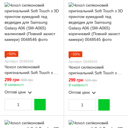
−50%
−50%
Артикул: 0048546
Артикул: 0048545
Чохол силіконовий
Чохол силіконовий
оригінальний Soft Touch з 3D
оригінальний Soft Touch з 3D
принтом кумедний тед
принтом кумедний тед
299 грн
299 грн
600 грн
600 грн
ведмідик для Samsung
ведмідик для Samsung
В наявності
В наявності
Galaxy A06 (SM-A065)
Galaxy A06 (SM-A065)
Оптові ціни
Оптові ціни
малиновий (Повний захист
коричневий (Повний захист
камери)
камери)