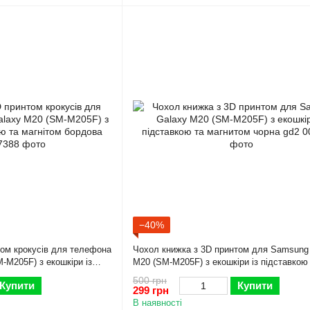
−40%
том крокусів для телефона
Чохол книжка з 3D принтом для Samsung
-M205F) з екошкіри із
M20 (SM-M205F) з екошкіри із підставкою
бордова gd2
магнитом чорна gd2
500 грн
Купити
Купити
299 грн
В наявності