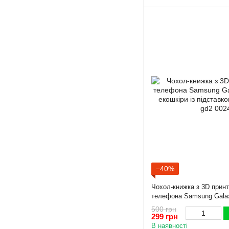
−40%
Чохол-книжка з 3D прин
телефона Samsung Gala
екошкіри із підставкою т
500 грн
299 грн
В наявності