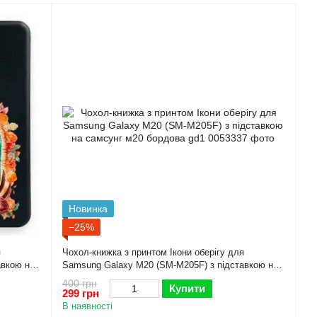
Новинка
−25%
я
Чохол-книжка з принтом Ікони оберігу для
авкою на
Samsung Galaxy M20 (SM-M205F) з підставкою на
самсунг м20 бордова gd1
400 грн
Купити
299 грн
В наявності