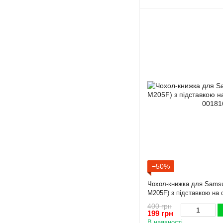
−50%
Чохол-книжка для Samsu
M205F) з підставкою на 
400 грн
199 грн
В наявності