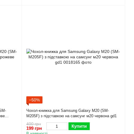
−50%
SM-
Чохол-книжка для Samsung Galaxy M20 (SM-
еве
M205F) з підставкою на самсунг м20 червона gd1
400 грн
Купити
199 грн
В наявності