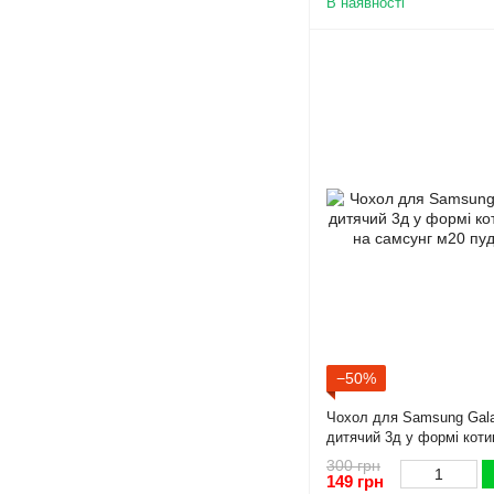
В наявності
−50%
Чохол для Samsung Gal
дитячий 3д у формі коти
самсунг м20 пудровий
300 грн
149 грн