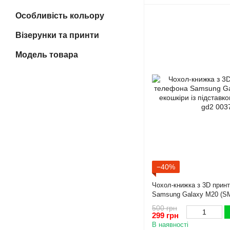
Особливість кольору
Візерунки та принти
Модель товара
−40%
Чохол-книжка з 3D прин
Samsung Galaxy M20 (SM
підставкою та магнітом 
500 грн
299 грн
В наявності