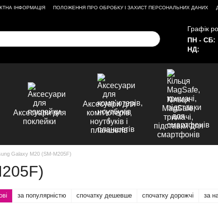
КТНА ІНФОРМАЦІЯ
ПОЛОЖЕННЯ ПРО ОБРОБКУ І ЗАХИСТ ПЕРСОНАЛЬНИХ ДАНИХ
Графік ро
ПН - СБ:
НД:
Кільця
Аксесуари для
MagSafe,
Аксесуари для
комп'ютерів,
тримачі,
поклейки
ноутбуків і
підставки для
планшетів
смартфонів
ung Galaxy M20 (SM-M205F)
M205F)
ові
за популярністю
спочатку дешевше
спочатку дорожчі
за н