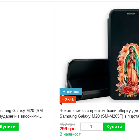
Новинка
−25%
msung Galaxy M20 (SM-
Чохол-книжка з принтом Ікони оберігу дл
иударний з високими
Samsung Galaxy M20 (SM-M205F) з підст
самсунг м20 чорна gd1
400 грн
Купити
Купити
299 грн
В наявності