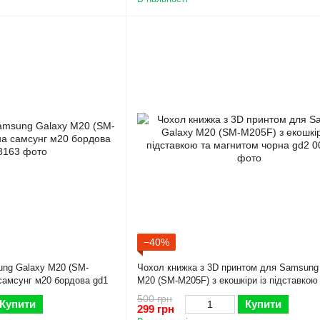
−40%
ng Galaxy M20 (SM-
Чохол книжка з 3D принтом для Samsung
самсунг м20 бордова gd1
M20 (SM-M205F) з екошкіри із підставкою
магнитом чорна gd2
500 грн
Купити
Купити
299 грн