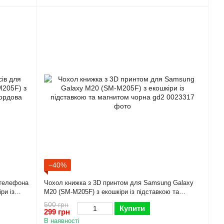
−40%
 телефона
Чохол книжка з 3D принтом для Samsung Galaxy
ри із
M20 (SM-M205F) з екошкіри із підставкою та
магнитом чорна gd2
500 грн
Купити
299 грн
В наявності