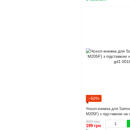
−50%
Чохол-книжка для Samsu
M205F) з підставкою на 
400 грн
199 грн