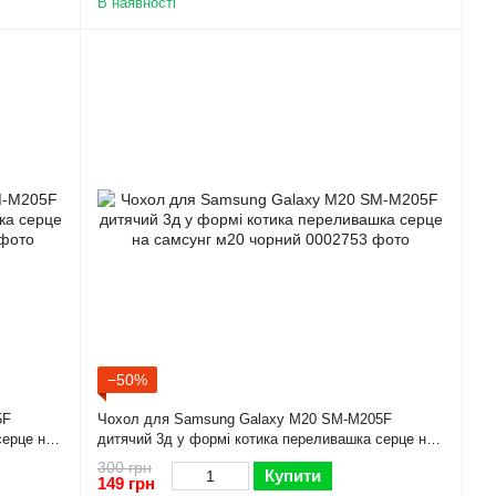
В наявності
−50%
5F
Чохол для Samsung Galaxy M20 SM-M205F
серце на
дитячий 3д у формі котика переливашка серце на
самсунг м20 чорний
300 грн
Купити
149 грн