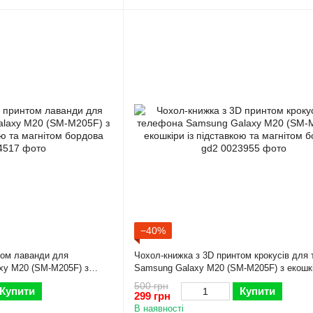
−40%
том лаванди для
Чохол-книжка з 3D принтом крокусів для
xy M20 (SM-M205F) з
Samsung Galaxy M20 (SM-M205F) з екошкі
а магнітом бордова gd2
підставкою та магнітом бордова gd2
500 грн
Купити
Купити
299 грн
В наявності