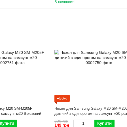
В наявності
−50%
axy M20 SM-M205F
Чохол для Samsung Galaxy M20 SM-M20
 самсунг м20 бірюзовий
дитячий з єдинорогом на самсунг м20 ро
300 грн
Купити
Купити
149 грн