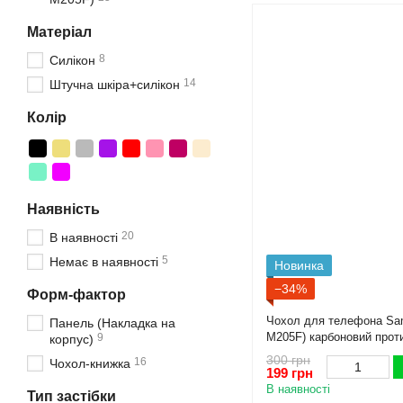
Матеріал
8
Силікон
14
Штучна шкіра+силікон
Колір
Наявність
20
В наявності
5
Немає в наявності
Новинка
−34%
Форм-фактор
Чохол для телефона Sa
Панель (Накладка на
M205F) карбоновий прот
9
корпус)
бортами чорний
300 грн
16
Чохол-книжка
199 грн
В наявності
Тип застібки