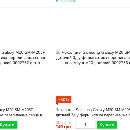
В наявності
−50%
axy M20 SM-M205F
Чохол для Samsung Galaxy M20 SM-M20
ка переливашка серце на
дитячий 3д у формі котика переливашка 
самсунг м20 рожевий
300 грн
Купити
Купити
149 грн