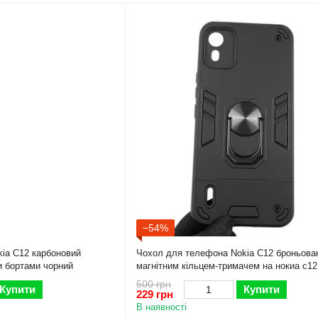
−54%
ia C12 карбоновий
Чохол для телефона Nokia C12 броньова
и бортами чорний
магнітним кільцем-тримачем на нокиа с12
500 грн
Купити
Купити
229 грн
В наявності