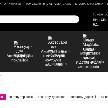
КТНА ІНФОРМАЦІЯ
ПОЛОЖЕННЯ ПРО ОБРОБКУ І ЗАХИСТ ПЕРСОНАЛЬНИХ ДАНИХ
Графік ро
ПН - СБ:
НД:
Кільця
Аксесуари для
MagSafe,
Аксесуари для
комп'ютерів,
тримачі,
поклейки
ноутбуків і
підставки для
планшетів
смартфонів
12
ові
за популярністю
спочатку дешевше
спочатку дорожчі
за н