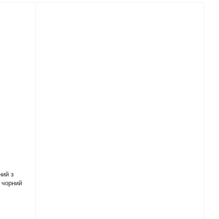
ний з
 чорний