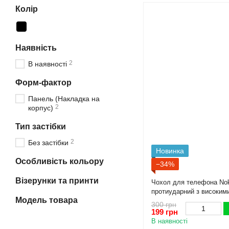
Колір
Наявність
2
В наявності
Форм-фактор
Панель (Накладка на
2
корпус)
Тип застібки
2
Без застібки
Новинка
Особливість кольору
−34%
Візерунки та принти
Чохол для телефона Nok
протиударний з високим
Модель товара
300 грн
199 грн
В наявності