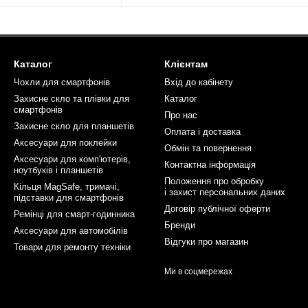
Каталог
Клієнтам
Чохли для смартфонів
Вхід до кабінету
Захисне скло та плівки для
Каталог
смартфонів
Про нас
Захисне скло для планшетів
Оплата і доставка
Аксесуари для поклейки
Обмін та повернення
Аксесуари для комп'ютерів,
Контактна інформація
ноутбуків і планшетів
Положення про обробку
Кільця MagSafe, тримачі,
і захист персональних даних
підставки для смартфонів
Договір публічної оферти
Ремінці для смарт-годинника
Бренди
Аксесуари для автомобілів
Відгуки про магазин
Товари для ремонту техніки
Ми в соцмережах