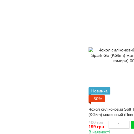
Новинка
−50%
Чохол силіконовий Soft 
(KG5m) малиновий (Повн
400 грн
199 грн
В наявності