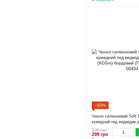
−50%
Чохол силіконовий Soft 
кумедний тед ведмідик 
(KG5m) бордовий (Повни
600 грн
299 грн