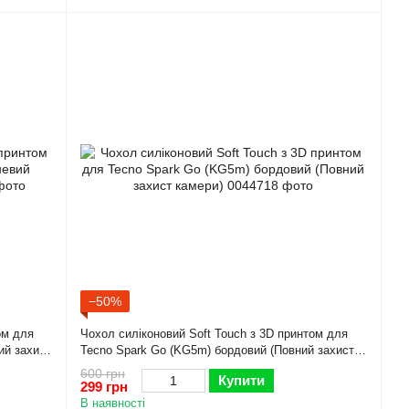
−50%
ом для
Чохол силіконовий Soft Touch з 3D принтом для
ий захист
Tecno Spark Go (KG5m) бордовий (Повний захист
камери)
600 грн
Купити
299 грн
В наявності