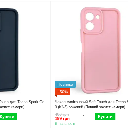
Новинка
−50%
Touch для Tecno Spark Go
Чохол силіконовий Soft Touch для Tecno 
захист камери)
3 (KN3) рожевий (Повний захист камери)
400 грн
Купити
Купити
199 грн
В наявності