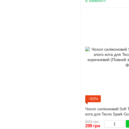
В наявності
−50%
Чохол силіконовий Soft 
кота для Tecno Spark G
(Повний захист камери)
600 грн
299 грн