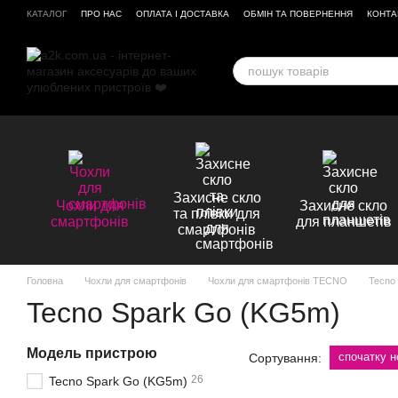
Перейти до основного контенту
КАТАЛОГ
ПРО НАС
ОПЛАТА І ДОСТАВКА
ОБМІН ТА ПОВЕРНЕННЯ
КОНТА
ВІДГУКИ ПРО МАГАЗИН
Захисне скло
Чохли для
Захисне скло
та плівки для
смартфонів
для планшетів
смартфонів
Головна
Чохли для смартфонів
Чохли для смартфонів TECNO
Tecno
Tecno Spark Go (KG5m)
Модель пристрою
спочатку н
Сортування:
26
Tecno Spark Go (KG5m)