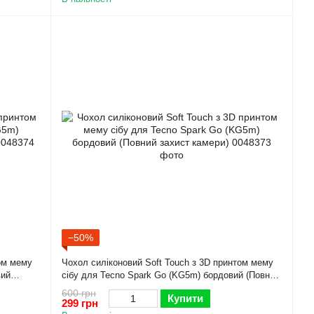
−50%
том мему
Чохол силіконовий Soft Touch з 3D принтом мему
вий
сібу для Tecno Spark Go (KG5m) бордовий (Повний
захист камери)
600 грн
Купити
299 грн