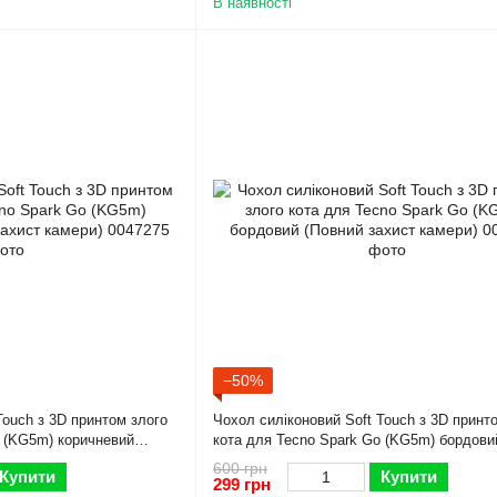
В наявності
−50%
Touch з 3D принтом злого
Чохол силіконовий Soft Touch з 3D принт
o (KG5m) коричневий
кота для Tecno Spark Go (KG5m) бордови
захист камери)
600 грн
Купити
Купити
299 грн