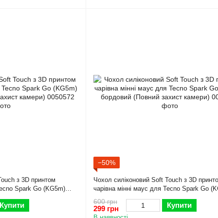
−50%
Touch з 3D принтом
Чохол силіконовий Soft Touch з 3D принт
Tecno Spark Go (KG5m)
чарівна мінні маус для Tecno Spark Go (
ст камери)
бордовий (Повний захист камери)
600 грн
Купити
Купити
299 грн
В наявності