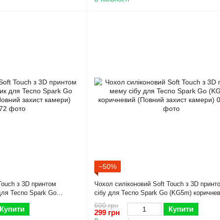
−50%
Touch з 3D принтом
Чохол силіконовий Soft Touch з 3D прин
для Tecno Spark Go
сібу для Tecno Spark Go (KG5m) коричне
й захист камери)
(Повний захист камери)
600 грн
Купити
Купити
299 грн