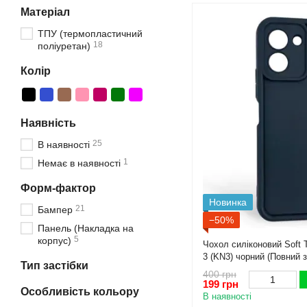
Матеріал
ТПУ (термопластичний
18
поліуретан)
Колір
Наявність
25
В наявності
1
Немає в наявності
Форм-фактор
Новинка
21
Бампер
−50%
Панель (Накладка на
5
корпус)
Чохол силіконовий Soft 
3 (KN3) чорний (Повний 
Тип застібки
400 грн
199 грн
Особливість кольору
В наявності