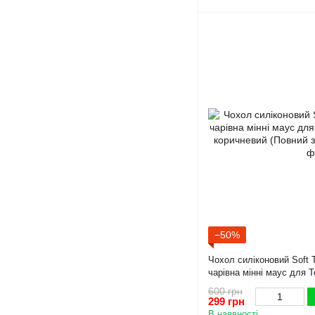
−50%
Чохол силіконовий Soft 
чарівна мінні маус для 
коричневий (Повний захи
600 грн
299 грн
В наявності