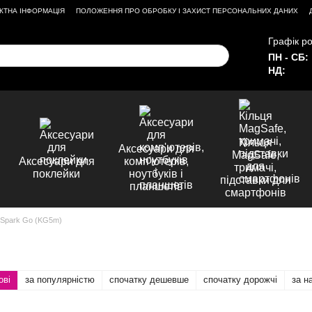
КТНА ІНФОРМАЦІЯ
ПОЛОЖЕННЯ ПРО ОБРОБКУ І ЗАХИСТ ПЕРСОНАЛЬНИХ ДАНИХ
Графік ро
ПН - СБ:
НД:
Кільця
Аксесуари для
MagSafe,
Аксесуари для
комп'ютерів,
тримачі,
поклейки
ноутбуків і
підставки для
планшетів
смартфонів
 Spark Go (KG5m)
ові
за популярністю
спочатку дешевше
спочатку дорожчі
за н