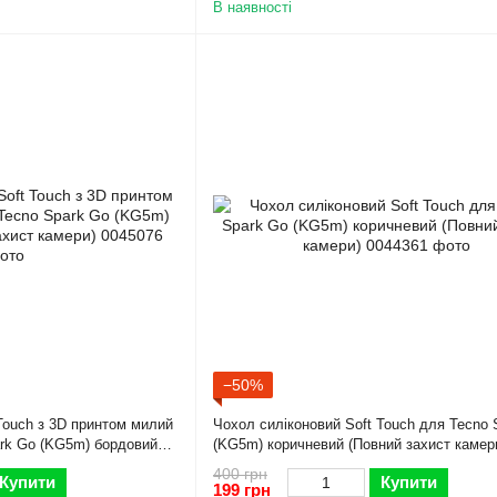
В наявності
−50%
Touch з 3D принтом милий
Чохол силіконовий Soft Touch для Tecno 
rk Go (KG5m) бордовий
(KG5m) коричневий (Повний захист камер
400 грн
Купити
Купити
199 грн