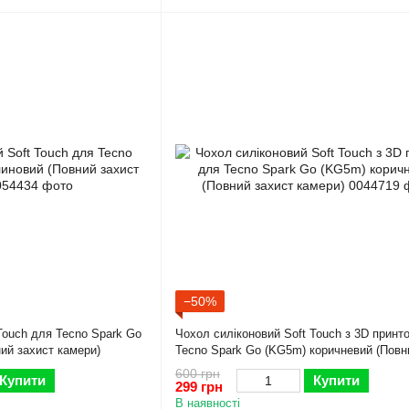
−50%
Touch для Tecno Spark Go
Чохол силіконовий Soft Touch з 3D принт
ий захист камери)
Tecno Spark Go (KG5m) коричневий (Повн
камери)
600 грн
Купити
Купити
299 грн
В наявності