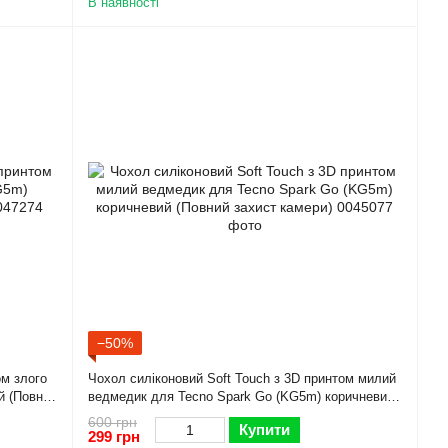
В наявності
−50%
ом злого
Чохол силіконовий Soft Touch з 3D принтом милий
й (Повний
ведмедик для Tecno Spark Go (KG5m) коричневий
(Повний захист камери)
600 грн
Купити
299 грн