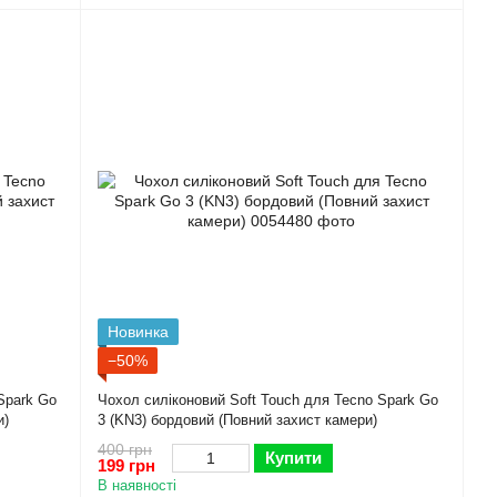
Новинка
−50%
Spark Go
Чохол силіконовий Soft Touch для Tecno Spark Go
и)
3 (KN3) бордовий (Повний захист камери)
400 грн
Купити
199 грн
В наявності