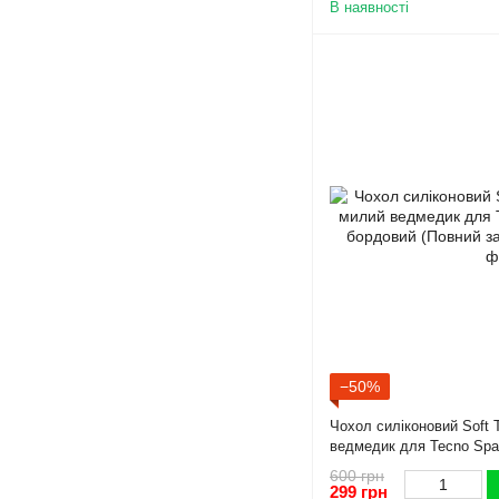
В наявності
−50%
Чохол силіконовий Soft 
ведмедик для Tecno Spa
(Повний захист камери)
600 грн
299 грн