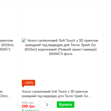
−50%
ом
Чохол силіконовий Soft Touch з 3D принтом
KG5m)
кумедний тед ведмідик для Tecno Spark Go
(KG5m) коричневий (Повний захист камери)
600 грн
Купити
299 грн
В наявності