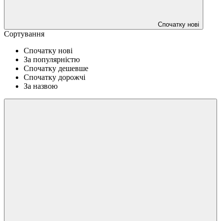
Спочатку нові
Сортування
Спочатку нові
За популярністю
Спочатку дешевше
Спочатку дорожчі
За назвою