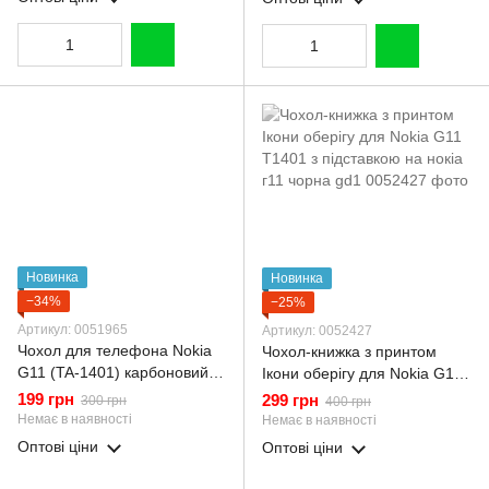
Новинка
Новинка
−34%
−25%
Артикул: 0051965
Артикул: 0052427
Чохол для телефона Nokia
Чохол-книжка з принтом
G11 (TA-1401) карбоновий
Ікони оберігу для Nokia G11
протиударний з високими
T1401 з підставкою на нокіа
199 грн
299 грн
300 грн
400 грн
бортами чорний
г11 чорна gd1
Немає в наявності
Немає в наявності
Оптові ціни
Оптові ціни