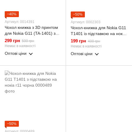
−40%
−50%
Артикул: 0014391
Артикул: 0002303
Чохол книжка з 3D принтом
Чохол-книжка для Nokia G11
для Nokia G11 (TA-1401) з
T1401 із підставкою на нокіа
екошкіри із підставкою та
г11 зелена
299 грн
199 грн
500 грн
400 грн
магнитом чорна gd2
Немає в наявності
Немає в наявності
Оптові ціни
Оптові ціни
−50%
Артикул: 0000489