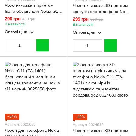
Чохол-книжка з принтом
Чохол-книжка з 3D принтом
Ікони оберігу для Nokia G11
крокусів для телефона Nokia
T1401 з підставкою на нокіа
G11 (TA-1401) з екошкіри із
299 грн
299 грн
400 грн
500 грн
г11 бордова gd1
підставкою та магнітом
В наявності
В наявності
бордова gd2
Оптові ціни
Оптові ціни
−54%
−40%
Артикул: 0025658
Артикул: 0024689
Чохол для телефона Nokia
Чохол-книжка з 3D принтом