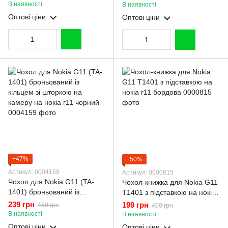
екошкіри із підставкою та
підставкою та магнітом
В наявності
В наявності
магнітом бордова gd2
бордова gd2
Оптові ціни
Оптові ціни
−47%
−50%
Артикул: 0004159
Артикул: 0000815
Чохол для Nokia G11 (TA-
Чохол-книжка для Nokia G11
1401) броньований із
T1401 з підставкою на нокіа
кільцем зі шторкою на
г11 бордова
239 грн
199 грн
450 грн
400 грн
камеру на нокіа г11 чорний
В наявності
В наявності
Оптові ціни
Оптові ціни