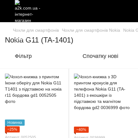
Чохли для смартфонів
Чохли для смартфонів Nokia
Nokia 
Nokia G11 (TA-1401)
Фільтр
Спочатку нові
Новинка
−25%
−40%
Артикул: 0052505
Артикул: 0036999