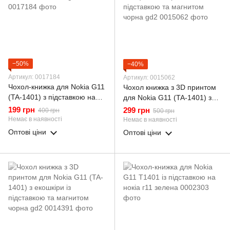
−50%
−40%
Артикул: 0017184
Артикул: 0015062
Чохол-книжка для Nokia G11
Чохол книжка з 3D принтом
(TA-1401) з підставкою на
для Nokia G11 (TA-1401) з
нокіа г11 синя gd1
екошкіри із підставкою та
199 грн
299 грн
400 грн
500 грн
магнитом чорна gd2
Немає в наявності
Немає в наявності
Оптові ціни
Оптові ціни