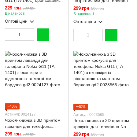
G11 (TA-1401) броньований
патріотичним для телефона
з магнітним кільцем-
Nokia G11 (TA-1401) з
229 грн
299 грн
500 грн
500 грн
тримачем на нокиа г11
екошкіри із підставкою та
В наявності
В наявності
чорний
магнітом бордова gd2
Оптові ціни
Оптові ціни
−40%
−40%
Артикул: 0024127
Артикул: 0023565
Чохол-книжка з 3D принтом
Чохол-книжка з 3D принтом
лаванди для телефона
крокусів для телефона Nokia
Nokia G11 (TA-1401) з
G11 (TA-1401) з екошкіри із
299 грн
299 грн
500 грн
500 грн