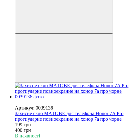
−50%
Артикул: 0039136
Захисне скло МАТОВЕ для телефона Honor 7A Pro
протиударне повноекранне на хонор 7а про чорне
199 грн
400 грн
В наявності