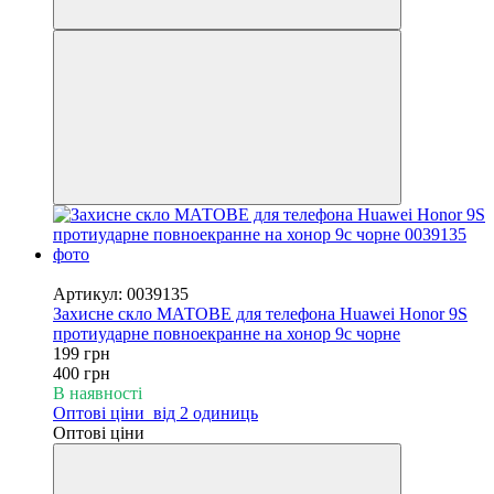
−50%
Артикул: 0039135
Захисне скло МАТОВЕ для телефона Huawei Honor 9S
протиударне повноекранне на хонор 9с чорне
199 грн
400 грн
В наявності
Оптові ціни
від 2 одиниць
Оптові ціни