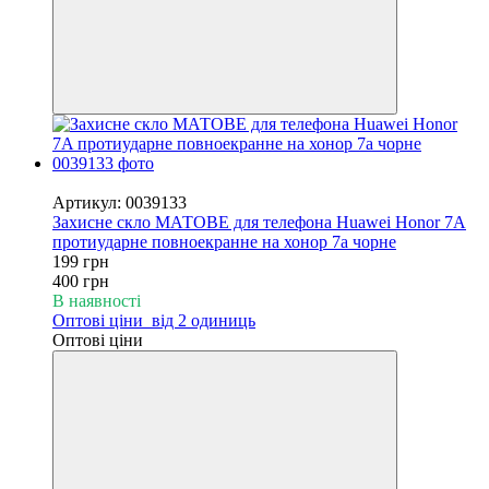
−50%
Артикул: 0039133
Захисне скло МАТОВЕ для телефона Huawei Honor 7A
протиударне повноекранне на хонор 7а чорне
199 грн
400 грн
В наявності
Оптові ціни
від 2 одиниць
Оптові ціни