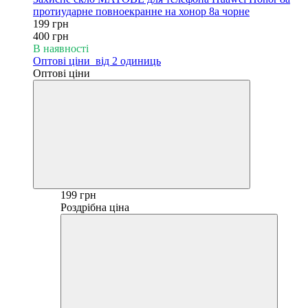
протиударне повноекранне на хонор 8а чорне
199 грн
400 грн
В наявності
Оптові ціни
від 2 одиниць
Оптові ціни
199 грн
Роздрібна ціна