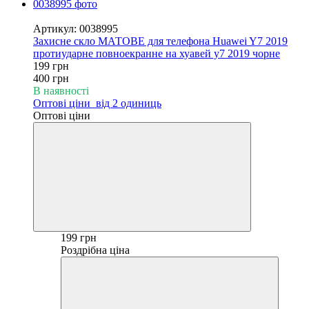
−50%
Артикул: 0038995
Захисне скло МАТОВЕ для телефона Huawei Y7 2019
протиударне повноекранне на хуавей у7 2019 чорне
199 грн
400 грн
В наявності
Оптові ціни
від 2 одиниць
Оптові ціни
199 грн
Роздрібна ціна