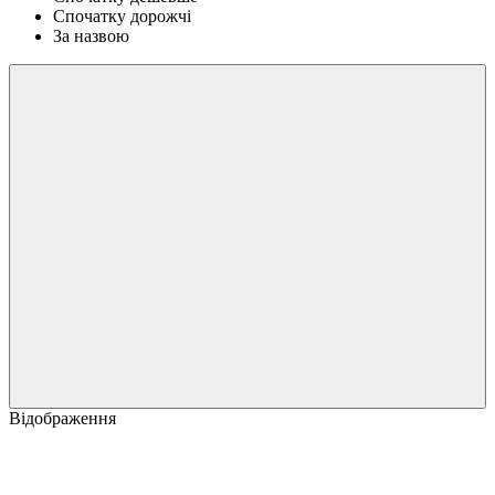
Спочатку дорожчі
За назвою
Відображення