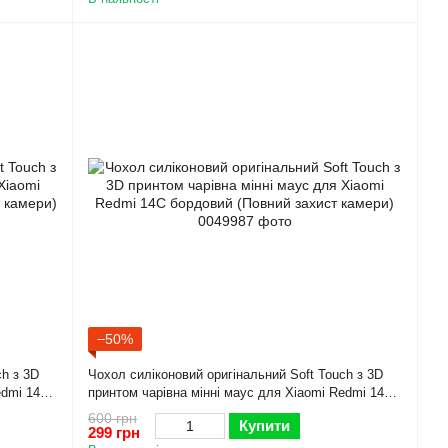
−50%
ch з 3D
Чохол силіконовий оригінальний Soft Touch з 3D
edmi 14C
принтом чарівна мінні маус для Xiaomi Redmi 14C
бордовий (Повний захист камери)
600 грн
Купити
299 грн