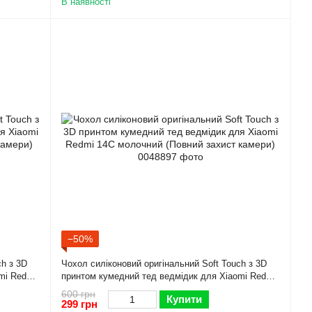
В наявності
−50%
ch з 3D
Чохол силіконовий оригінальний Soft Touch з 3D
mi Redmi
принтом кумедний тед ведмідик для Xiaomi Redmi
14C молочний (Повний захист камери)
600 грн
Купити
299 грн