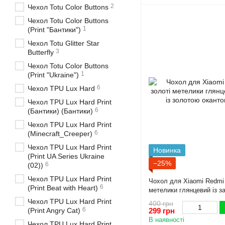
2
Чехол Totu Color Buttons
Чехол Totu Color Buttons
1
(Print "Бантики")
Чехол Totu Glitter Star
3
Butterfly
Чехол Totu Color Buttons
1
(Print "Ukraine")
6
Чехол TPU Lux Hard
Чехол TPU Lux Hard Print
6
(Бантики) (Бантики)
Чехол TPU Lux Hard Print
6
(Minecraft_Creeper)
Чехол TPU Lux Hard Print
Новинка
(Print UA Series Ukraine
−25%
6
(02))
Чехол TPU Lux Hard Print
Чохол для Xiaomi Redmi 
6
(Print Beat with Heart)
метелики глянцевий із з
окантовкою
Чехол TPU Lux Hard Print
400 грн
6
299 грн
(Print Angry Cat)
В наявності
Чехол TPU Lux Hard Print