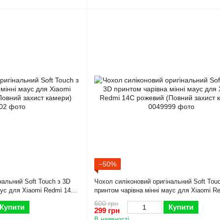
−50%
нальний Soft Touch з 3D
Чохол силіконовий оригінальний Soft Tou
аус для Xiaomi Redmi 14C
принтом чарівна мінні маус для Xiaomi R
амери)
рожевий (Повний захист камери)
600 грн
Купити
Купити
299 грн
В наявності