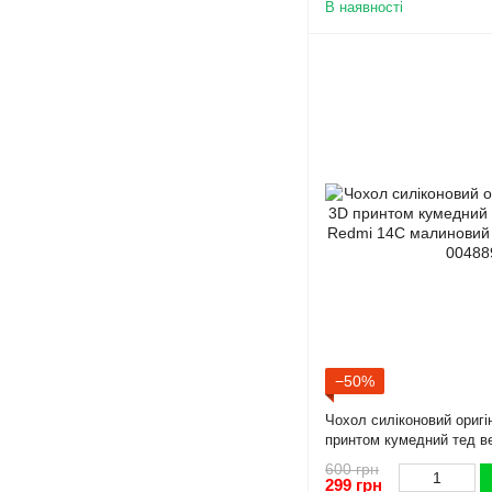
В наявності
−50%
Чохол силіконовий оригі
принтом кумедний тед в
14C малиновий (Повний 
600 грн
299 грн