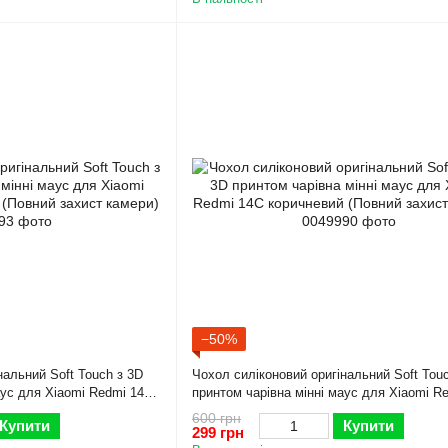
−50%
нальний Soft Touch з 3D
Чохол силіконовий оригінальний Soft Tou
аус для Xiaomi Redmi 14C
принтом чарівна мінні маус для Xiaomi R
ст камери)
коричневий (Повний захист камери)
600 грн
Купити
Купити
299 грн