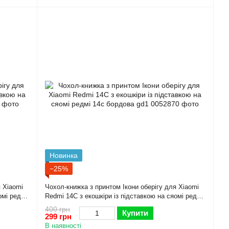
Новинка
−25%
я Xiaomi
Чохол-книжка з принтом Ікони оберігу для Xiaomi
омі редмі
Redmi 14C з екошкіри із підставкою на сяомі редмі
14с бордова gd1
400 грн
Купити
299 грн
В наявності