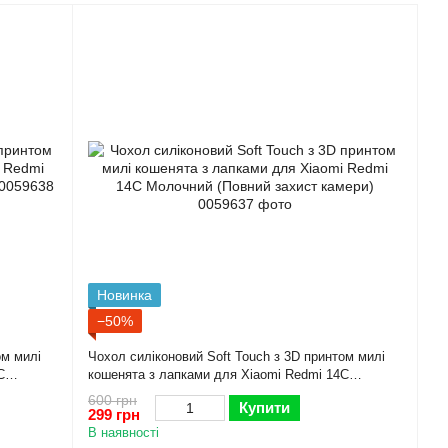
Новинка
−50%
ом милі
Чохол силіконовий Soft Touch з 3D принтом милі
C
кошенята з лапками для Xiaomi Redmi 14C
Молочний (Повний захист камери)
600 грн
Купити
299 грн
В наявності