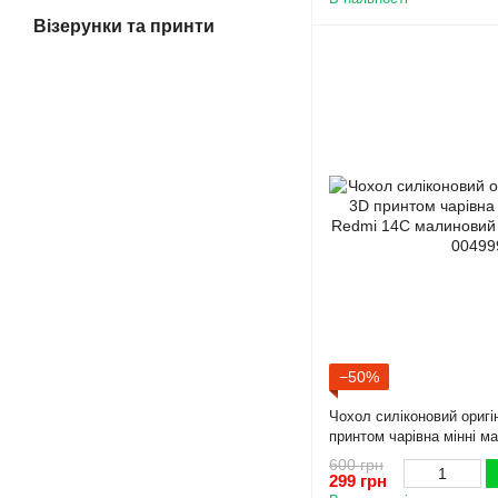
Візерунки та принти
−50%
Чохол силіконовий оригі
принтом чарівна мінні м
малиновий (Повний захи
600 грн
299 грн