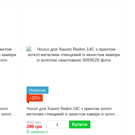
Новинка
−25%
лоті
Чохол для Xiaomi Redmi 14C з принтом золоті
з золотою
метелики глянцевий із захистом камери із золотою
окантовкою
400 грн
Купити
299 грн
В наявності