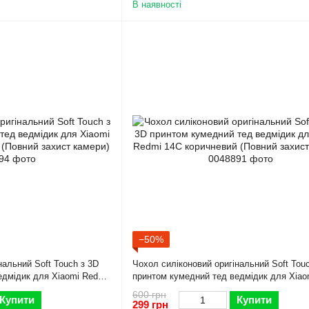
В наявності
−50%
нальний Soft Touch з 3D
Чохол силіконовий оригінальний Soft Tou
едмідик для Xiaomi Redmi
принтом кумедний тед ведмідик для Xiao
захист камери)
14C коричневий (Повний захист камери)
600 грн
Купити
Купити
299 грн