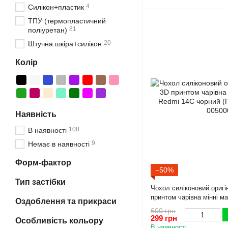
4
Силікон+пластик
ТПУ (термопластичний
81
поліуретан)
20
Штучна шкіра+силікон
Колір
Наявність
108
В наявності
9
Немає в наявності
Форм-фактор
−50%
Тип застібки
Чохол силіконовий оригі
принтом чарівна мінні м
Оздоблення та прикраси
чорний (Повний захист к
600 грн
299 грн
Особливість кольору
В наявності