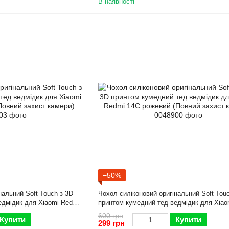
В наявності
−50%
нальний Soft Touch з 3D
Чохол силіконовий оригінальний Soft Tou
едмідик для Xiaomi Redmi
принтом кумедний тед ведмідик для Xiao
ст камери)
14C рожевий (Повний захист камери)
600 грн
Купити
Купити
299 грн