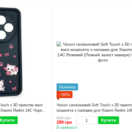
Новинка
−50%
Touch з 3D принтом милі
Чохол силіконовий Soft Touch з 3D принт
 Xiaomi Redmi 14C Чорний
кошенята з лапками для Xiaomi Redmi 14
Рожевий (Повний захист камери)
600 грн
Купити
Купити
299 грн
В наявності