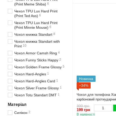
6
(Print Meme Shiba)
Чехол TPU Lux Hard Print
6
(Print Ted Ass)
Чехол TPU Lux Hard Print
6
(Print Minnie Mouse)
8
Чохол книжка Standart
Чохол книжка Standart with
10
Print
4
Чохол Armor Camsh Ring
2
Чохол Funny Sticks Happy
5
Чохол Golden Frame Glossy
1
Чохол Hard-Angles
Новинка
1
Чохол Hard-Angles Card
−34%
1
Чохол Silver Frame Glossy
Чохол для телефона Xia
1
Чохол Totu Standart DMT
карбоновий протиударни
чорний
Матеріал
300 грн
199 грн
2
Силікон
В наявності