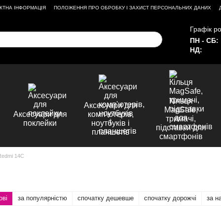
КТНА ІНФОРМАЦІЯ
ПОЛОЖЕННЯ ПРО ОБРОБКУ І ЗАХИСТ ПЕРСОНАЛЬНИХ ДАНИХ
Графік ро
ПН - СБ:
НД:
Кільця
Аксесуари для
MagSafe,
Аксесуари для
комп'ютерів,
тримачі,
поклейки
ноутбуків і
підставки для
планшетів
смартфонів
Redmi 14C
ові
за популярністю
спочатку дешевше
спочатку дорожчі
за н