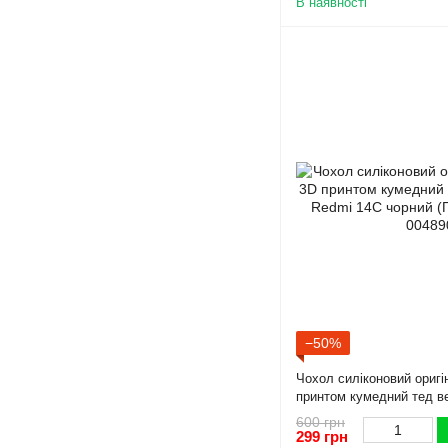
В наявності
−50%
Чохол силіконовий оригі
принтом кумедний тед в
14C чорний (Повний захи
600 грн
299 грн