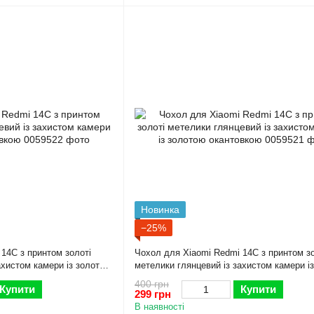
Новинка
−25%
14C з принтом золоті
Чохол для Xiaomi Redmi 14C з принтом зо
ахистом камери із золотою
метелики глянцевий із захистом камери і
окантовкою
400 грн
Купити
Купити
299 грн
В наявності