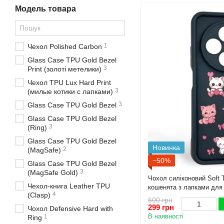
Модель товара
1
Чехол Polished Carbon
Glass Case TPU Gold Bezel
3
Print (золоті метелики)
Чехол TPU Lux Hard Print
3
(милые котики с лапками)
3
Glass Case TPU Gold Bezel
Glass Case TPU Gold Bezel
3
(Ring)
Glass Case TPU Gold Bezel
Новинка
2
(MagSafe)
−50%
Glass Case TPU Gold Bezel
3
(MagSafe Gold)
Чохол силіконовий Soft 
Чехол-книга Leather TPU
кошенята з лапками для
4
(Clasp)
(Повний захист камери)
600 грн
299 грн
Чохол Defensive Hard with
В наявності
1
Ring