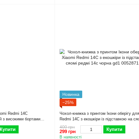
Новинка
−25%
omi Redmi 14C
Чохол-книжка з принтом Ікони оберігу дл
й з високими бортами
Redmi 14C з екошкіри із підставкою на ся
14с чорна gd1
400 грн
Купити
Купити
299 грн
В наявності