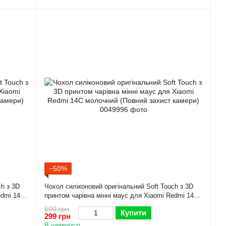
−50%
ch з 3D
Чохол силіконовий оригінальний Soft Touch з 3D
edmi 14C
принтом чарівна мінні маус для Xiaomi Redmi 14C
молочний (Повний захист камери)
600 грн
Купити
299 грн
В наявності