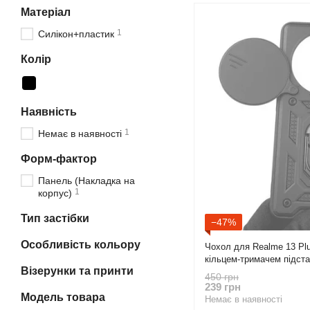
Матеріал
1
Силікон+пластик
Колір
Наявність
1
Немає в наявності
Форм-фактор
Панель (Накладка на
1
корпус)
Тип застібки
−47%
Особливість кольору
Чохол для Realme 13 Pl
кільцем-тримачем підста
Візерунки та принти
реалмі 13 плюс 5г чорни
450 грн
239 грн
Модель товара
Немає в наявності