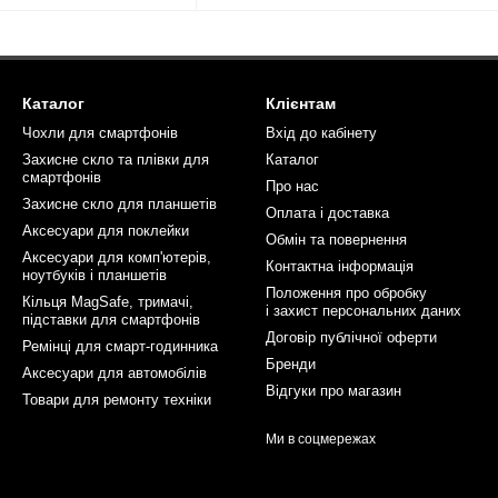
Каталог
Клієнтам
Чохли для смартфонів
Вхід до кабінету
Захисне скло та плівки для
Каталог
смартфонів
Про нас
Захисне скло для планшетів
Оплата і доставка
Аксесуари для поклейки
Обмін та повернення
Аксесуари для комп'ютерів,
Контактна інформація
ноутбуків і планшетів
Положення про обробку
Кільця MagSafe, тримачі,
і захист персональних даних
підставки для смартфонів
Договір публічної оферти
Ремінці для смарт-годинника
Бренди
Аксесуари для автомобілів
Відгуки про магазин
Товари для ремонту техніки
Ми в соцмережах