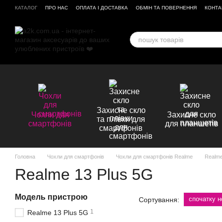
Перейти до основного контенту
КАТАЛОГ
ПРО НАС
ОПЛАТА І ДОСТАВКА
ОБМІН ТА ПОВЕРНЕННЯ
КОНТА
ВІДГУКИ ПРО МАГАЗИН
Захисне скло
Чохли для
Захисне скло
та плівки для
смартфонів
для планшетів
смартфонів
Головна
Чохли для смартфонів
Чохли для смартфонів Realme
Realme
Realme 13 Plus 5G
Модель пристрою
спочатку н
Сортування:
1
Realme 13 Plus 5G