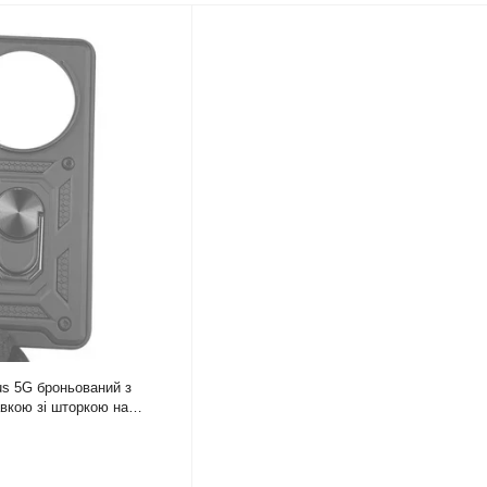
us 5G броньований з
вкою зі шторкою на
й rg1