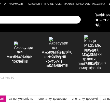
КТНА ІНФОРМАЦІЯ
ПОЛОЖЕННЯ ПРО ОБРОБКУ І ЗАХИСТ ПЕРСОНАЛЬНИХ ДАНИХ
Графік ро
ПН - СБ:
НД:
Кільця
Аксесуари для
MagSafe,
Аксесуари для
комп'ютерів,
тримачі,
поклейки
ноутбуків і
підставки для
планшетів
смартфонів
 13 Plus 5G
ові
за популярністю
спочатку дешевше
спочатку дорожчі
за н