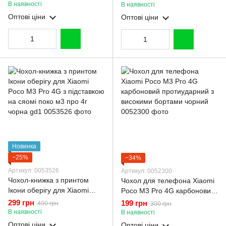
захист камери)
захист камери)
В наявності
В наявності
Оптові ціни
Оптові ціни
Новинка
−25%
−34%
Артикул: 0053526
Артикул: 0052300
Чохол-книжка з принтом
Чохол для телефона Xiaomi
Ікони оберігу для Xiaomi
Poco M3 Pro 4G карбоновий
Poco M3 Pro 4G з підставкою
протиударний з високими
299 грн
199 грн
400 грн
300 грн
на сяомі поко м3 про 4г
бортами чорний
В наявності
В наявності
чорна gd1
Оптові ціни
Оптові ціни