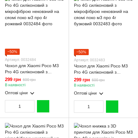
−50%
−50%
Артикул: 0032484
Артикул: 0032483
Чохол для Xiaomi Poco M3
Чохол для Xiaomi Poco M3
Pro 4G силіконовий з
Pro 4G силіконовий з
мікрофіброю нековзний на
мікрофіброю нековзний на
299 грн
299 грн
600 грн
600 грн
сяомі поко м3 про 4г
сяомі поко м3 про 4г
В наявності
В наявності
рожевий
бузковий
Оптові ціни
Оптові ціни