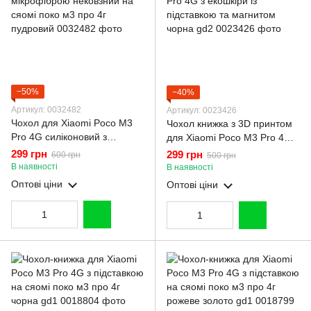
−50%
−40%
Артикул: 0032482
Артикул: 0023426
Чохол для Xiaomi Poco M3
Чохол книжка з 3D принтом
Pro 4G силіконовий з
для Xiaomi Poco M3 Pro 4G з
мікрофіброю нековзний на
екошкіри із підставкою та
299 грн
299 грн
600 грн
500 грн
сяомі поко м3 про 4г
магнитом чорна gd2
В наявності
В наявності
пудровий
Оптові ціни
Оптові ціни