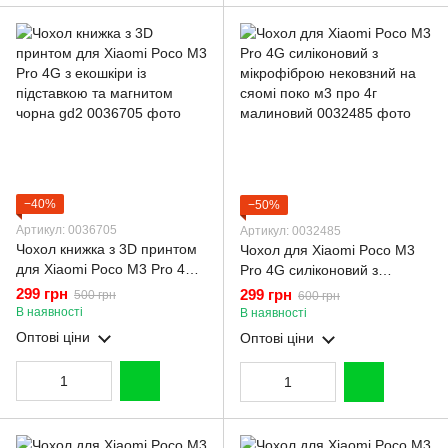
−40%
−50%
Артикул: 0036705
Артикул: 0032485
Чохол книжка з 3D принтом
Чохол для Xiaomi Poco M3
для Xiaomi Poco M3 Pro 4G з
Pro 4G силіконовий з
екошкіри із підставкою та
мікрофіброю нековзний на
299 грн
299 грн
500 грн
600 грн
магнитом чорна gd2
сяомі поко м3 про 4г
В наявності
В наявності
малиновий
Оптові ціни
Оптові ціни