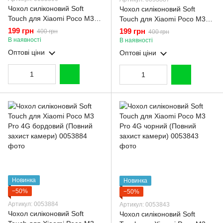
Чохол силіконовий Soft
Чохол силіконовий Soft
Touch для Xiaomi Poco M3
Touch для Xiaomi Poco M3
Pro 4G малиновий (Повний
Pro 4G коричневий (Повний
199 грн
199 грн
400 грн
400 грн
захист камери)
захист камери)
В наявності
В наявності
Оптові ціни
Оптові ціни
Новинка
Новинка
−50%
−50%
Артикул: 0053884
Артикул: 0053843
Чохол силіконовий Soft
Чохол силіконовий Soft