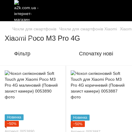
Чохли для смартфонів
Чохли для смартфонів Xiaomi
Xiaom
Xiaomi Poco M3 Pro 4G
Фільтр
Спочатку нові
Новинка
Новинка
−50%
−50%
Артикул: 0053890
Артикул: 0053887