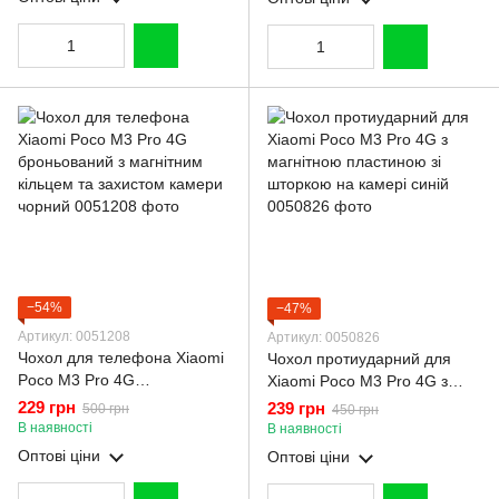
−54%
−47%
Артикул: 0051208
Артикул: 0050826
Чохол для телефона Xiaomi
Чохол протиударний для
Poco M3 Pro 4G
Xiaomi Poco M3 Pro 4G з
броньований з магнітним
магнітною пластиною зі
229 грн
239 грн
500 грн
450 грн
кільцем та захистом камери
шторкою на камері синій
В наявності
В наявності
чорний
Оптові ціни
Оптові ціни