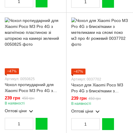
−47%
−47%
Артикул: 0050825
Артикул: 0037702
Чохол протиударний для
Чохол для Xiaomi Poco M3
Xiaomi Poco M3 Pro 4G з
Pro 4G з блискітками з
магнітною пластиною зі
метеликами на сяомі поко
239 грн
239 грн
450 грн
450 грн
шторкою на камері зелений
м3 про 4г рожевий
В наявності
В наявності
Оптові ціни
Оптові ціни