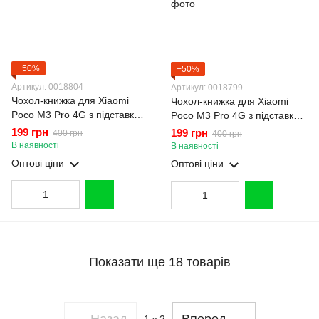
−50%
−50%
Артикул: 0018804
Артикул: 0018799
Чохол-книжка для Xiaomi
Чохол-книжка для Xiaomi
Poco M3 Pro 4G з підставкою
Poco M3 Pro 4G з підставкою
на сяомі поко м3 про 4г
на сяомі поко м3 про 4г
199 грн
199 грн
400 грн
400 грн
чорна gd1
рожеве золото gd1
В наявності
В наявності
Оптові ціни
Оптові ціни
Показати ще 18 товарів
Назад
Вперед