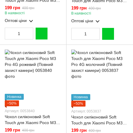
Touch для Xiaomi Poco M3
Touch для Xiaomi Poco M3
Pro 4G бордовий (Повний
Pro 4G чорний (Повний
199 грн
199 грн
400 грн
400 грн
захист камери)
захист камери)
В наявності
В наявності
Оптові ціни
Оптові ціни
Новинка
Новинка
−50%
−50%
Артикул: 0053840
Артикул: 0053837
Чохол силіконовий Soft
Чохол силіконовий Soft
Touch для Xiaomi Poco M3
Touch для Xiaomi Poco M3
Pro 4G рожевий (Повний
Pro 4G молочний (Повний
199 грн
199 грн
400 грн
400 грн