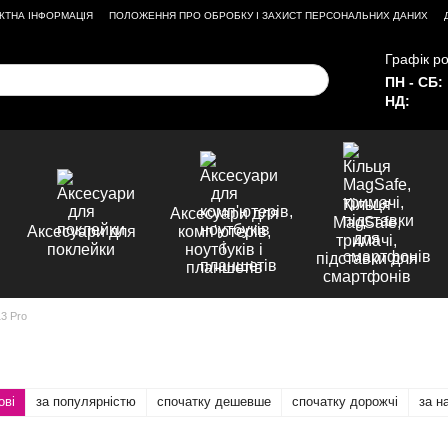
КТНА ІНФОРМАЦІЯ
ПОЛОЖЕННЯ ПРО ОБРОБКУ І ЗАХИСТ ПЕРСОНАЛЬНИХ ДАНИХ
Графік ро
ПН - СБ:
НД:
Кільця
Аксесуари для
MagSafe,
Аксесуари для
комп'ютерів,
тримачі,
поклейки
ноутбуків і
підставки для
планшетів
смартфонів
13 Pro
ові
за популярністю
спочатку дешевше
спочатку дорожчі
за н