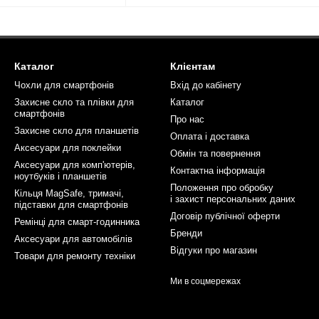
Каталог
Клієнтам
Чохли для смартфонів
Вхід до кабінету
Захисне скло та плівки для
Каталог
смартфонів
Про нас
Захисне скло для планшетів
Оплата і доставка
Аксесуари для поклейки
Обмін та повернення
Аксесуари для комп'ютерів,
Контактна інформація
ноутбуків і планшетів
Положення про обробку
Кільця MagSafe, тримачі,
і захист персональних даних
підставки для смартфонів
Договір публічної оферти
Ремінці для смарт-годинника
Бренди
Аксесуари для автомобілів
Відгуки про магазин
Товари для ремонту техніки
Ми в соцмережах