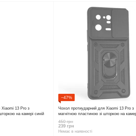
−47%
Xiaomi 13 Pro з
Чохол протиударний для Xiaomi 13 Pro з
шторкою на камері синій
магнітною пластиною зі шторкою на камер
450 грн
239 грн
Немає в наявності