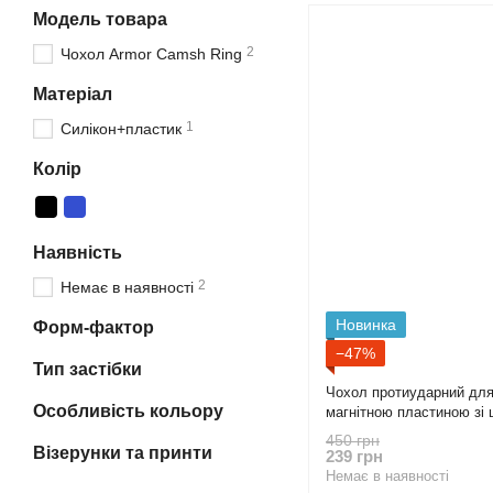
Модель товара
2
Чохол Armor Camsh Ring
Матеріал
1
Силікон+пластик
Колір
Наявність
2
Немає в наявності
Новинка
Форм-фактор
−47%
Тип застібки
Чохол протиударний для 
Особливість кольору
магнітною пластиною зі 
450 грн
Візерунки та принти
239 грн
Немає в наявності