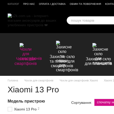
Перейти до основного контенту
КАТАЛОГ
ПРО НАС
ОПЛАТА І ДОСТАВКА
ОБМІН ТА ПОВЕРНЕННЯ
КОНТА
ВІДГУКИ ПРО МАГАЗИН
Захисне скло
Чохли для
Захисне скло
та плівки для
смартфонів
для планшетів
смартфонів
Головна
Чохли для смартфонів
Чохли для смартфонів Xiaomi
Xiaomi 
Xiaomi 13 Pro
Модель пристрою
спочатку н
Сортування:
2
Xiaomi 13 Pro