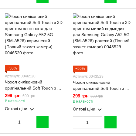
−50%
−50%
Артикул: 0046520
Артикул: 0043529
Чохол силіконовий
Чохол силіконовий
оригінальний Soft Touch з 3D
оригінальний Soft Touch з 3D
принтом злого кота для
принтом милий ведмедик
299 грн
299 грн
600 грн
600 грн
Samsung Galaxy A52 5G
для Samsung Galaxy A52 5G
В наявності
В наявності
(SM-A526) коричневий
(SM-A526) рожевий (Повний
Оптові ціни
Оптові ціни
(Повний захист камери)
захист камери)