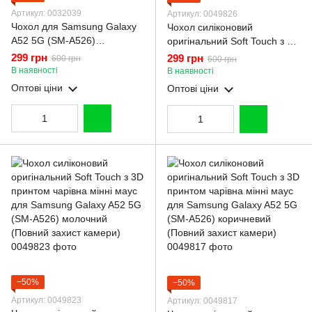
Артикул: 0032039
Артикул: 0049826
Чохол для Samsung Galaxy
Чохол силіконовий
A52 5G (SM-A526)
оригінальний Soft Touch з 3D
силіконовий з мікрофіброю
принтом чарівна мінні маус
299 грн
299 грн
600 грн
600 грн
нековзний на самсунг а52 5г
для Samsung Galaxy A52 5G
В наявності
В наявності
зелений
(SM-A526) рожевий (Повний
Оптові ціни
Оптові ціни
захист камери)
−50%
−50%
Артикул: 0049823
Артикул: 0049817