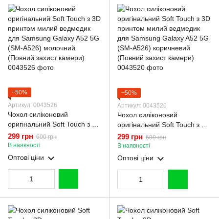
−50%
−50%
Артикул: 0043526
Артикул: 0043520
Чохол силіконовий
Чохол силіконовий
оригінальний Soft Touch з 3D
оригінальний Soft Touch з 3D
принтом милий ведмедик
принтом милий ведмедик
299 грн
299 грн
600 грн
600 грн
для Samsung Galaxy A52 5G
для Samsung Galaxy A52 5G
В наявності
В наявності
(SM-A526) молочний
(SM-A526) коричневий
Оптові ціни
Оптові ціни
(Повний захист камери)
(Повний захист камери)