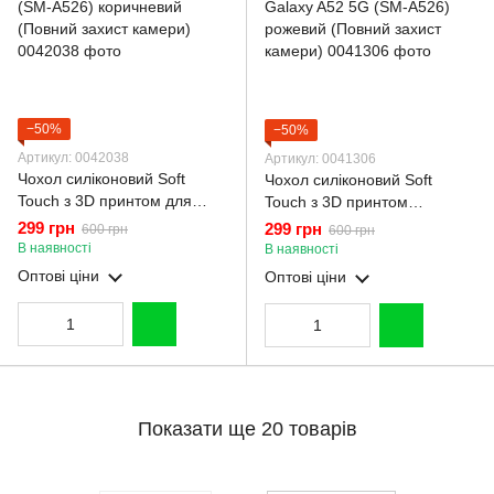
−50%
−50%
Артикул: 0042038
Артикул: 0041306
Чохол силіконовий Soft
Чохол силіконовий Soft
Touch з 3D принтом для
Touch з 3D принтом
Samsung Galaxy A52 5G
Майнкрафт для Samsung
299 грн
299 грн
600 грн
600 грн
(SM-A526) коричневий
Galaxy A52 5G (SM-A526)
В наявності
В наявності
(Повний захист камери)
рожевий (Повний захист
Оптові ціни
Оптові ціни
камери)
Показати ще 20 товарів