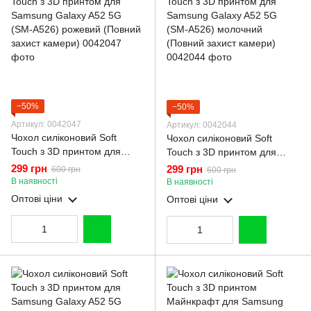
−50%
−50%
Артикул: 0042047
Артикул: 0042044
Чохол силіконовий Soft
Чохол силіконовий Soft
Touch з 3D принтом для
Touch з 3D принтом для
Samsung Galaxy A52 5G
Samsung Galaxy A52 5G
299 грн
299 грн
600 грн
600 грн
(SM-A526) рожевий (Повний
(SM-A526) молочний
В наявності
В наявності
захист камери)
(Повний захист камери)
Оптові ціни
Оптові ціни