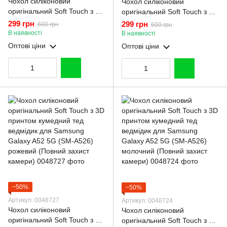
Чохол силіконовий
Чохол силіконовий
оригінальний Soft Touch з 3D
оригінальний Soft Touch з 3D
принтом чарівна мінні маус
принтом чарівна мінні маус
299 грн
299 грн
600 грн
600 грн
для Samsung Galaxy A52 5G
для Samsung Galaxy A52 5G
В наявності
В наявності
(SM-A526) молочний
(SM-A526) коричневий
Оптові ціни
Оптові ціни
(Повний захист камери)
(Повний захист камери)
−50%
−50%
Артикул: 0048727
Артикул: 0048724
Чохол силіконовий
Чохол силіконовий
оригінальний Soft Touch з 3D
оригінальний Soft Touch з 3D