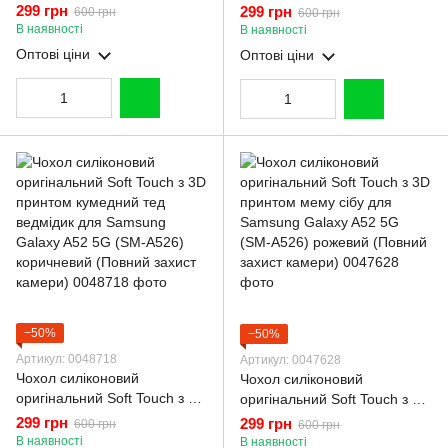
принтом кумедний тед
принтом кумедний тед
299 грн
299 грн
600 грн
600 грн
ведмідик для Samsung
ведмідик для Samsung
В наявності
В наявності
Galaxy A52 5G (SM-A526)
Galaxy A52 5G (SM-A526)
Оптові ціни
Оптові ціни
рожевий (Повний захист
молочний (Повний захист
камери)
камери)
−50%
−50%
Артикул: 0048718
Артикул: 0047628
Чохол силіконовий
Чохол силіконовий
оригінальний Soft Touch з 3D
оригінальний Soft Touch з 3D
принтом кумедний тед
принтом мему сібу для
299 грн
299 грн
600 грн
600 грн
ведмідик для Samsung
Samsung Galaxy A52 5G
В наявності
В наявності