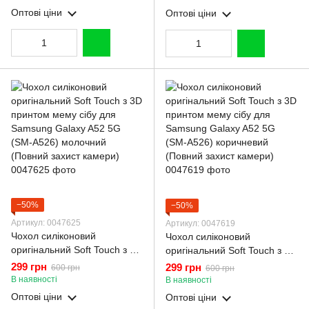
Galaxy A52 5G (SM-A526)
(SM-A526) рожевий (Повний
Оптові ціни
Оптові ціни
коричневий (Повний захист
захист камери)
камери)
−50%
−50%
Артикул: 0047625
Артикул: 0047619
Чохол силіконовий
Чохол силіконовий
оригінальний Soft Touch з 3D
оригінальний Soft Touch з 3D
принтом мему сібу для
принтом мему сібу для
299 грн
299 грн
600 грн
600 грн
Samsung Galaxy A52 5G
Samsung Galaxy A52 5G
В наявності
В наявності
(SM-A526) молочний
(SM-A526) коричневий
Оптові ціни
Оптові ціни
(Повний захист камери)
(Повний захист камери)