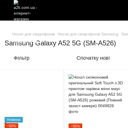
Чохли для смартфонів
Чохли для смартфонів Samsung
Sam
Samsung Galaxy A52 5G (SM-A526)
Фільтр
Спочатку нові
Новинка
−50%
−50%