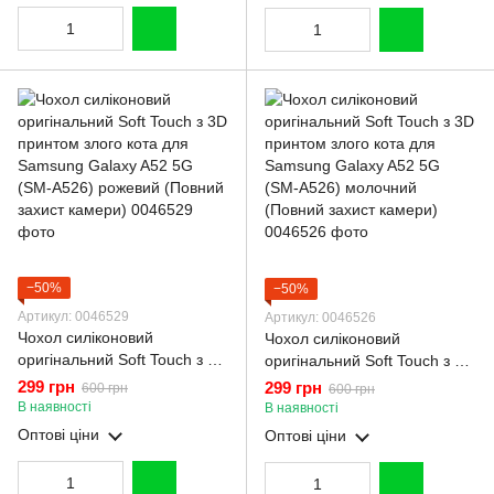
−50%
−50%
Артикул: 0046529
Артикул: 0046526
Чохол силіконовий
Чохол силіконовий
оригінальний Soft Touch з 3D
оригінальний Soft Touch з 3D
принтом злого кота для
принтом злого кота для
299 грн
299 грн
600 грн
600 грн
Samsung Galaxy A52 5G
Samsung Galaxy A52 5G
В наявності
В наявності
(SM-A526) рожевий (Повний
(SM-A526) молочний
Оптові ціни
Оптові ціни
захист камери)
(Повний захист камери)