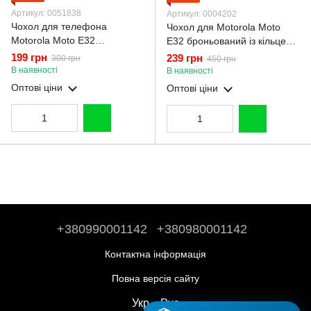
Артикул: 0051838
Артикул: 0004202
Чохол для телефона
Чохол для Motorola Moto
Motorola Moto E32
E32 броньований із кільцем
карбоновий протиударний з
зі шторкою на камеру на
199 грн
239 грн
300 грн
450 грн
високими бортами чорний
моторолу е32 чорний
В наявності
В наявності
Оптові ціни
Оптові ціни
+380990001142
+380980001142
Контактна інформація
Повна версія сайту
Укр
Рус