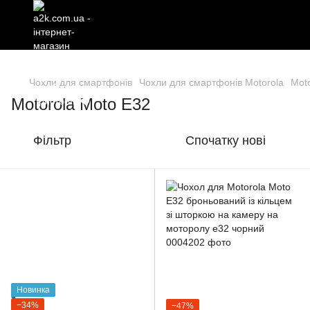
Чохли для смартфонів
Чохли для смартфонів Motorola
Mot
Motorola Moto E32
Фільтр
Спочатку нові
Новинка
−34%
−47%