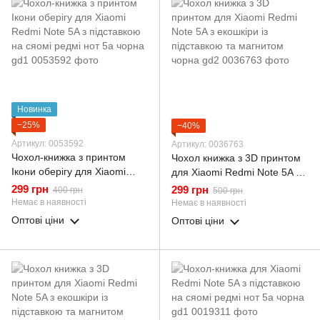
Новинка
−25%
−40%
Артикул: 0053592
Артикул: 0036763
Чохол-книжка з принтом
Чохол книжка з 3D принтом
Ікони оберігу для Xiaomi
для Xiaomi Redmi Note 5A з
Redmi Note 5A з підставкою
екошкіри із підставкою та
299 грн
299 грн
400 грн
500 грн
на сяомі редмі нот 5а чорна
магнитом чорна gd2
Немає в наявності
Немає в наявності
gd1
Оптові ціни
Оптові ціни