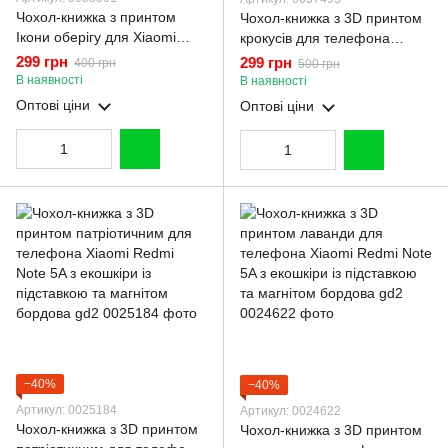
Чохол-книжка з принтом
Чохол-книжка з 3D принтом
Ікони оберігу для Xiaomi
крокусів для телефона
Redmi Note 5A з підставкою
Xiaomi Redmi Note 5A з
299 грн
299 грн
400 грн
500 грн
на сяомі редмі нот 5а
екошкіри із підставкою та
В наявності
В наявності
бордова gd1
магнітом бордова gd2
Оптові ціни
Оптові ціни
−40%
−40%
Артикул: 0025184
Артикул: 0024622
Чохол-книжка з 3D принтом
Чохол-книжка з 3D принтом