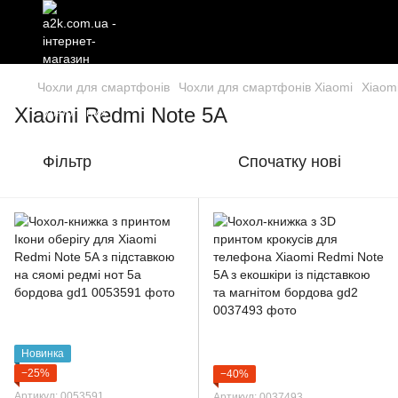
Чохли для смартфонів
Чохли для смартфонів Xiaomi
Xiaom
Xiaomi Redmi Note 5A
Фільтр
Спочатку нові
Новинка
−25%
−40%
Артикул: 0053591
Артикул: 0037493