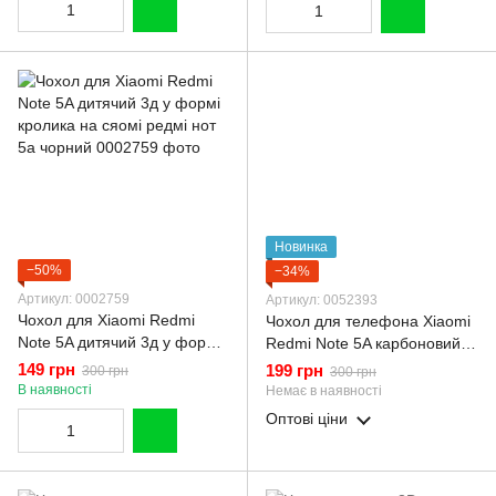
Новинка
−50%
−34%
Артикул: 0002759
Артикул: 0052393
Чохол для Xiaomi Redmi
Чохол для телефона Xiaomi
Note 5A дитячий 3д у формі
Redmi Note 5A карбоновий
кролика на сяомі редмі нот
протиударний з високими
149 грн
199 грн
300 грн
300 грн
5а чорний
бортами чорний
В наявності
Немає в наявності
Оптові ціни