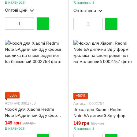
екошкіри із підставкою та
бордова gd1
В наявності
В наявності
магнітом бордова gd2
Оптові ціни
Оптові ціни
−50%
−50%
Артикул: 0002758
Артикул: 0002757
Чохол для Xiaomi Redmi
Чохол для Xiaomi Redmi
Note 5A дитячий 3д у формі
Note 5A дитячий 3д у формі
кролика на сяомі редмі нот
кролика на сяомі редмі нот
149 грн
149 грн
300 грн
300 грн
5а бірюзовий
5а малиновий
В наявності
В наявності