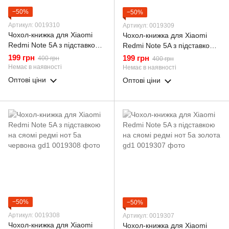
−50%
−50%
Артикул: 0019310
Артикул: 0019309
Чохол-книжка для Xiaomi
Чохол-книжка для Xiaomi
Redmi Note 5A з підставкою
Redmi Note 5A з підставкою
на сяомі редмі нот 5а сіра
на сяомі редмі нот 5а
199 грн
199 грн
400 грн
400 грн
gd1
малінова gd1
Немає в наявності
Немає в наявності
Оптові ціни
Оптові ціни
−50%
−50%
Артикул: 0019308
Артикул: 0019307
Чохол-книжка для Xiaomi
Чохол-книжка для Xiaomi