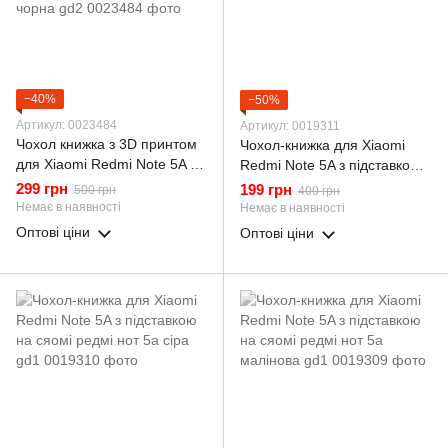
−40%
−50%
Артикул: 0023484
Артикул: 0019311
Чохол книжка з 3D принтом
Чохол-книжка для Xiaomi
для Xiaomi Redmi Note 5A з
Redmi Note 5A з підставкою
екошкіри із підставкою та
на сяомі редмі нот 5а чорна
299 грн
199 грн
500 грн
400 грн
магнитом чорна gd2
gd1
Немає в наявності
Немає в наявності
Оптові ціни
Оптові ціни