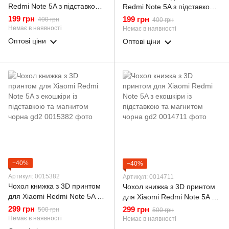
Redmi Note 5A з підставкою
Redmi Note 5A з підставкою
на сяомі редмі нот 5а
на сяомі редмі нот 5а золота
199 грн
199 грн
400 грн
400 грн
червона gd1
gd1
Немає в наявності
Немає в наявності
Оптові ціни
Оптові ціни
−40%
−40%
Артикул: 0015382
Артикул: 0014711
Чохол книжка з 3D принтом
Чохол книжка з 3D принтом
для Xiaomi Redmi Note 5A з
для Xiaomi Redmi Note 5A з
екошкіри із підставкою та
екошкіри із підставкою та
299 грн
299 грн
500 грн
500 грн
магнитом чорна gd2
магнитом чорна gd2
Немає в наявності
Немає в наявності