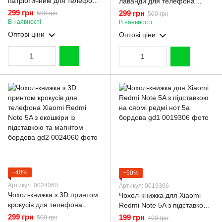
патріотичним для телефона
лаванди для телефона
Xiaomi Redmi Note 5A з
Xiaomi Redmi Note 5A з
299 грн
299 грн
500 грн
500 грн
екошкіри із підставкою та
екошкіри із підставкою та
В наявності
В наявності
магнітом бордова gd2
магнітом бордова gd2
Оптові ціни
Оптові ціни
−40%
−50%
Артикул: 0024060
Артикул: 0019306
Чохол-книжка з 3D принтом
Чохол-книжка для Xiaomi
крокусів для телефона
Redmi Note 5A з підставкою
Xiaomi Redmi Note 5A з
на сяомі редмі нот 5а
299 грн
199 грн
500 грн
400 грн