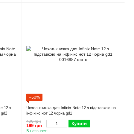
−50%
e 12 з
Чохол-книжка для Infinix Note 12 з підставкою на
 gd2
інфінікс нот 12 чорна gd1
400 грн
Купити
199 грн
В наявності