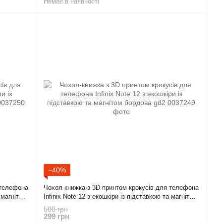
Немає в наявності
−40%
 телефона
Чохол-книжка з 3D принтом крокусів для телефона
а магнітом
Infinix Note 12 з екошкіри із підставкою та магнітом
бордова gd2
500 грн
299 грн