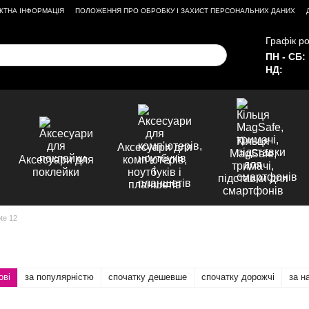
КТНА ІНФОРМАЦІЯ
ПОЛОЖЕННЯ ПРО ОБРОБКУ І ЗАХИСТ ПЕРСОНАЛЬНИХ ДАНИХ
Графік ро
ПН - СБ:
НД:
Кільця
Аксесуари для
MagSafe,
Аксесуари для
комп'ютерів,
тримачі,
поклейки
ноутбуків і
підставки для
планшетів
смартфонів
ote 12
ові
за популярністю
спочатку дешевше
спочатку дорожчі
за н