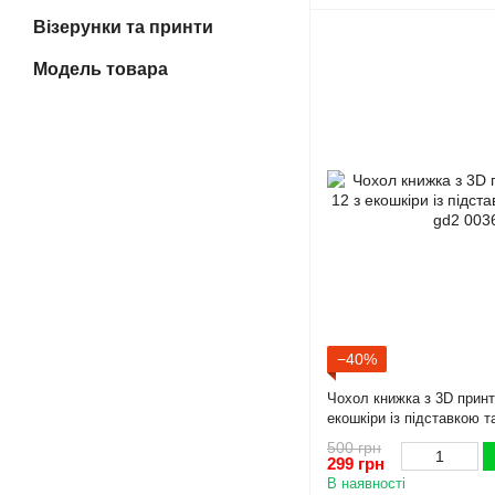
Візерунки та принти
Модель товара
−40%
Чохол книжка з 3D принто
екошкіри із підставкою 
500 грн
299 грн
В наявності