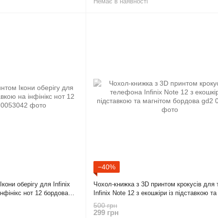
Немає в наявності
−40%
кони оберігу для Infinix
Чохол-книжка з 3D принтом крокусів для
інфінікс нот 12 бордова
Infinix Note 12 з екошкіри із підставкою т
бордова gd2
500 грн
299 грн