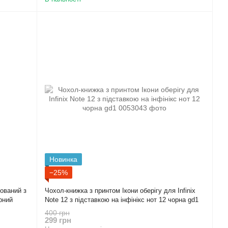
Новинка
−25%
ьований з
Чохол-книжка з принтом Ікони оберігу для Infinix
рний
Note 12 з підставкою на інфінікс нот 12 чорна gd1
400 грн
299 грн