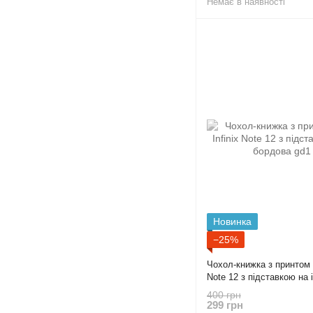
Немає в наявності
Новинка
−25%
Чохол-книжка з принтом І
Note 12 з підставкою на 
gd1
400 грн
299 грн