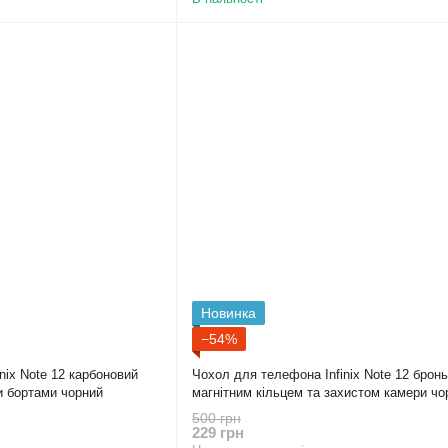
Новинка
−54%
nix Note 12 карбоновий
Чохол для телефона Infinix Note 12 брон
и бортами чорний
магнітним кільцем та захистом камери чо
500 грн
229 грн