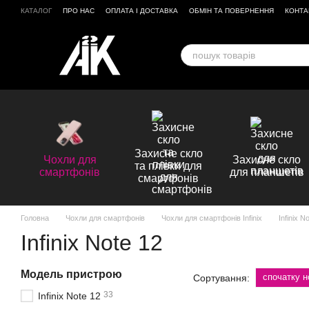
Перейти до основного контенту
КАТАЛОГ
ПРО НАС
ОПЛАТА І ДОСТАВКА
ОБМІН ТА ПОВЕРНЕННЯ
КОНТА
ВІДГУКИ ПРО МАГАЗИН
Захисне скло
Чохли для
Захисне скло
та плівки для
смартфонів
для планшетів
смартфонів
Головна
Чохли для смартфонів
Чохли для смартфонів Infinix
Infinix N
Infinix Note 12
Модель пристрою
спочатку н
Сортування:
33
Infinix Note 12