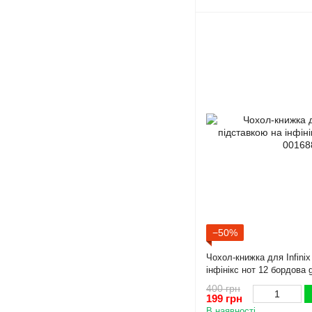
−50%
Чохол-книжка для Infinix
інфінікс нот 12 бордова 
400 грн
199 грн
В наявності