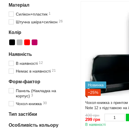
Матеріал
1
Силікон+пластик
26
Штучна шкіра+силікон
Колір
Наявність
12
В наявності
21
Немає в наявності
Форм-фактор
Новинка
Панель (Накладка на
−25%
3
корпус)
Чохол-книжка з принтом І
30
Чохол-книжка
Note 12 з підставкою на 
Тип застібки
400 грн
299 грн
В наявності
Особливість кольору