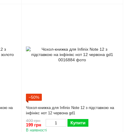
−50%
вкою на
Чохол-книжка для Infinix Note 12 з підставкою на
інфінікс нот 12 червона gd1
400 грн
Купити
199 грн
В наявності