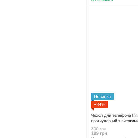
Новинка
−34%
Чохол для телефона Infi
протиударний з високим
300 грн
199 грн