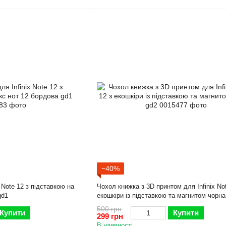
−40%
 Note 12 з підставкою на
Чохол книжка з 3D принтом для Infinix Not
gd1
екошкіри із підставкою та магнитом чорна
500 грн
Купити
Купити
299 грн
В наявності