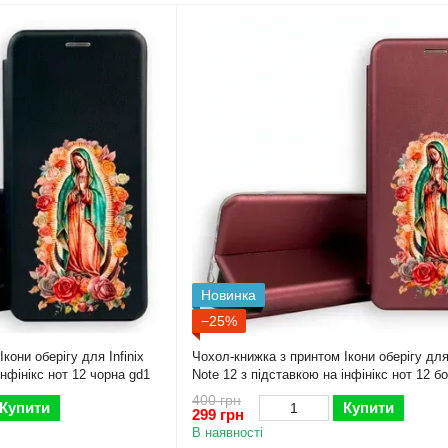
Новинка
−25%
кони оберігу для Infinix
Чохол-книжка з принтом Ікони оберігу для 
інфінікс нот 12 чорна gd1
Note 12 з підставкою на інфінікс нот 12 б
gd1
400 грн
Купити
Купити
299 грн
В наявності