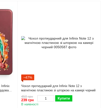
−47%
Infinix
Чохол протиударний для Infinix Note 12 з
ордова
магнітною пластиною зі шторкою на камері чорний
450 грн
Купити
239 грн
В наявності