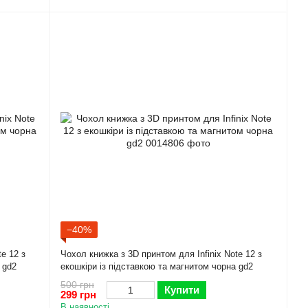
−40%
e 12 з
Чохол книжка з 3D принтом для Infinix Note 12 з
 gd2
екошкіри із підставкою та магнитом чорна gd2
500 грн
Купити
299 грн
В наявності