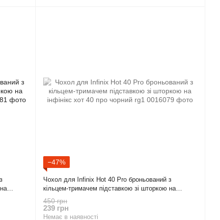
−47%
з
Чохол для Infinix Hot 40 Pro броньований з
 на
кільцем-тримачем підставкою зі шторкою на
інфінікс хот 40 про чорний rg1
450 грн
239 грн
Немає в наявності