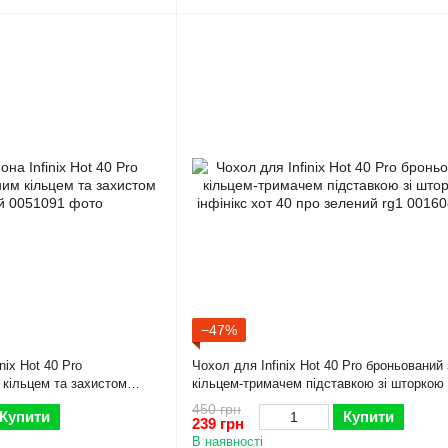
−47%
ix Hot 40 Pro
Чохол для Infinix Hot 40 Pro броньований 
 кільцем та захистом
кільцем-тримачем підставкою зі шторкою
інфінікс хот 40 про зелений rg1
450 грн
Купити
Купити
239 грн
В наявності