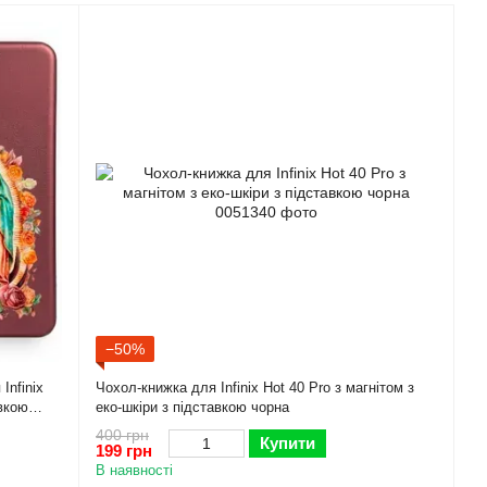
−50%
Infinix
Чохол-книжка для Infinix Hot 40 Pro з магнітом з
авкою
еко-шкіри з підставкою чорна
400 грн
Купити
199 грн
В наявності