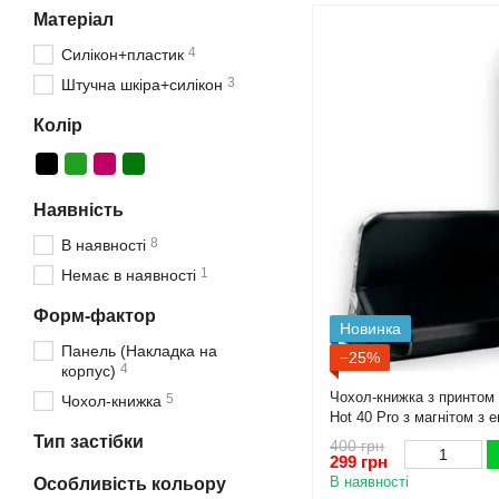
Матеріал
4
Силікон+пластик
3
Штучна шкіра+силікон
Колір
Наявність
8
В наявності
1
Немає в наявності
Форм-фактор
Новинка
Панель (Накладка на
−25%
4
корпус)
Чохол-книжка з принтом І
5
Чохол-книжка
Hot 40 Pro з магнітом з 
чорна
Тип застібки
400 грн
299 грн
В наявності
Особливість кольору