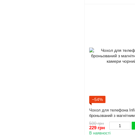
−54%
Чохол для телефона Infin
броньований з магнітним
камери чорний
500 грн
229 грн
В наявності