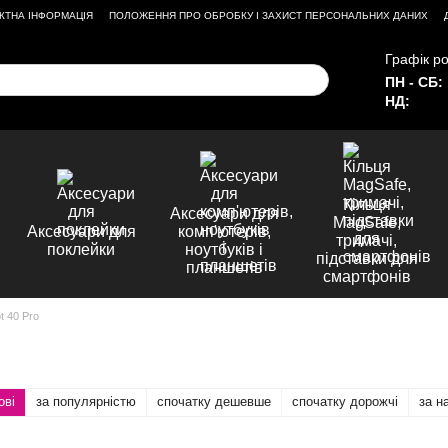
КТНА ІНФОРМАЦІЯ
ПОЛОЖЕННЯ ПРО ОБРОБКУ І ЗАХИСТ ПЕРСОНАЛЬНИХ ДАНИХ
Графік ро
ПН - СБ:
НД:
Кільця
Аксесуари для
MagSafe,
Аксесуари для
комп'ютерів,
тримачі,
поклейки
ноутбуків і
підставки для
планшетів
смартфонів
ot 40 Pro
ові
за популярністю
спочатку дешевше
спочатку дорожчі
за н