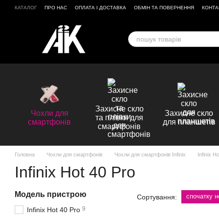
Перейти до основного контенту
КАТАЛОГ
ПРО НАС
ОПЛАТА І ДОСТАВКА
ОБМІН ТА ПОВЕРНЕННЯ
КОНТА
ВІДГУКИ ПРО МАГАЗИН
Захисне скло
Чохли для
Захисне скло
та плівки для
смартфонів
для планшетів
смартфонів
Головна
Чохли для смартфонів
Чохли для смартфонів Infinix
Infinix H
Infinix Hot 40 Pro
Модель пристрою
спочатку н
Сортування:
9
Infinix Hot 40 Pro