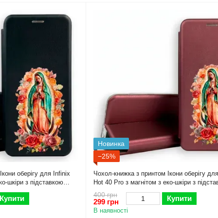
Новинка
−25%
кони оберігу для Infinix
Чохол-книжка з принтом Ікони оберігу для 
еко-шкіри з підставкою
Hot 40 Pro з магнітом з еко-шкіри з підст
бордова
400 грн
Купити
Купити
299 грн
В наявності