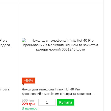
−54%
нітом з
Чохол для телефона Infinix Hot 40 Pro
броньований з магнітним кільцем та захистом
камери чорний
500 грн
Купити
229 грн
В наявності