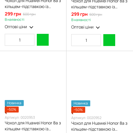
Чохол для Huawei Honor 8a з
Чохол для Huawei Honor 8a з
кільцем-підставкою із
кільцем-підставкою із
золотою окантовкою на
золотою окантовкою на
299 грн
299 грн
600 грн
600 грн
хуавей хонор 8a чорний gs1
хуавей хонор 8a чорничний
В наявності
В наявності
gs1
Оптові ціни
Оптові ціни
Новинка
Новинка
−50%
−50%
Артикул: 0020953
Артикул: 0020952
Чохол для Huawei Honor 8a з
Чохол для Huawei Honor 8a з
кільцем-підставкою із
кільцем-підставкою із