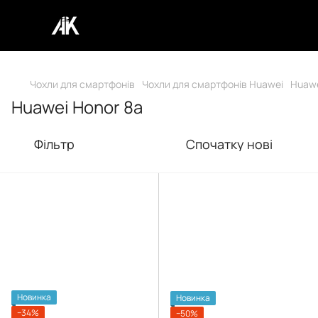
Чохли для смартфонів
Чохли для смартфонів Huawei
Huawe
Huawei Honor 8a
Фільтр
Спочатку нові
Новинка
Новинка
−34%
−50%