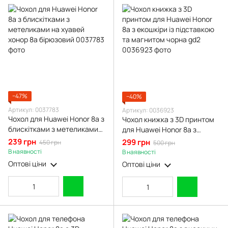
−47%
−40%
Артикул: 0037783
Артикул: 0036923
Чохол для Huawei Honor 8a з
Чохол книжка з 3D принтом
блискітками з метеликами
для Huawei Honor 8a з
на хуавей хонор 8а
екошкіри із підставкою та
239 грн
299 грн
450 грн
500 грн
бірюзовий
магнитом чорна gd2
В наявності
В наявності
Оптові ціни
Оптові ціни