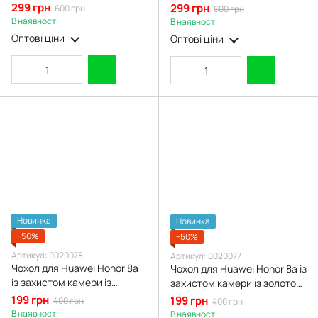
золотою окантовкою на
золотою окантовкою на
299 грн
299 грн
600 грн
600 грн
хуавей хонор 8a синій gs1
хуавей хонор 8a пудровий
В наявності
В наявності
gs1
Оптові ціни
Оптові ціни
Новинка
Новинка
−50%
−50%
Артикул: 0020078
Артикул: 0020077
Чохол для Huawei Honor 8a
Чохол для Huawei Honor 8a із
із захистом камери із
захистом камери із золотою
золотою окантовкою на
окантовкою на хуавей хонор
199 грн
199 грн
400 грн
400 грн
хуавей хонор 8a чорний gs1
8a чорничний gs1
В наявності
В наявності