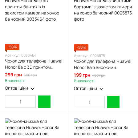
−50%
−50%
Артикул: 0033464
Артикул: 0025875
Чохол для телефона Huawei
Чохол для телефона Huawei
Honor 8a с 3D принтом
Honor 8a з високими
бантиків із захистом камери
бортами із захистом камери
299 грн
199 грн
600 грн
400 грн
на хонор 8a чорний
на хонор 8a чорний
В наявності
В наявності
Оптові ціни
Оптові ціни