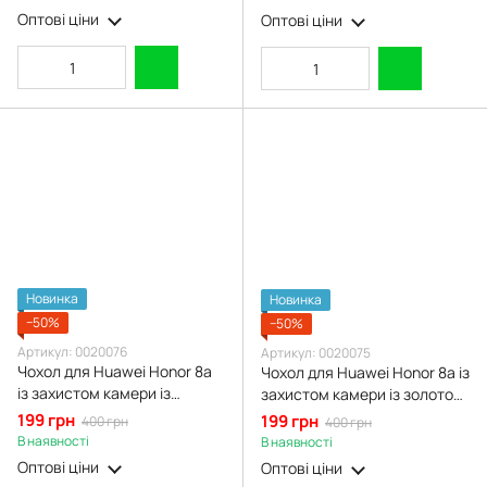
Оптові ціни
Оптові ціни
Новинка
Новинка
−50%
−50%
Артикул: 0020076
Артикул: 0020075
Чохол для Huawei Honor 8a
Чохол для Huawei Honor 8a із
із захистом камери із
захистом камери із золотою
золотою окантовкою на
окантовкою на хуавей хонор
199 грн
199 грн
400 грн
400 грн
хуавей хонор 8a синій gs1
8a пудровий gs1
В наявності
В наявності
Оптові ціни
Оптові ціни