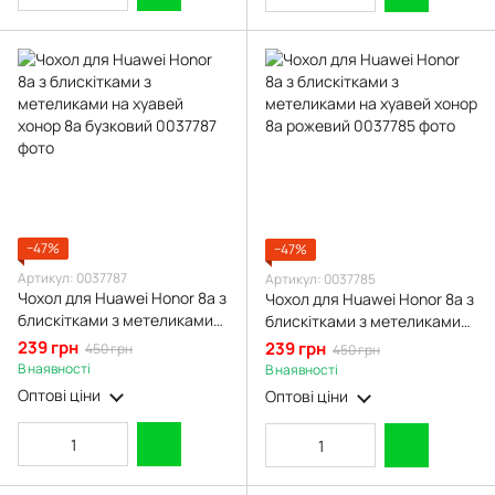
−47%
−47%
Артикул: 0037787
Артикул: 0037785
Чохол для Huawei Honor 8a з
Чохол для Huawei Honor 8a з
блискітками з метеликами
блискітками з метеликами
на хуавей хонор 8а бузковий
на хуавей хонор 8а рожевий
239 грн
239 грн
450 грн
450 грн
В наявності
В наявності
Оптові ціни
Оптові ціни