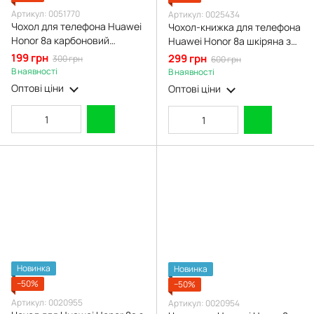
Артикул: 0051770
Артикул: 0025434
Чохол для телефона Huawei
Чохол-книжка для телефона
Honor 8a карбоновий
Huawei Honor 8a шкіряна з
протиударний з високими
магнитною застібкою на
199 грн
299 грн
300 грн
600 грн
бортами чорний
хуавей хонор 8a чорна
В наявності
В наявності
Оптові ціни
Оптові ціни
Новинка
Новинка
−50%
−50%
Артикул: 0020955
Артикул: 0020954