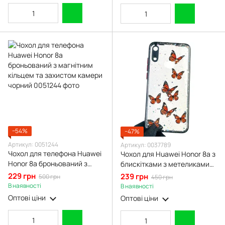
−54%
−47%
Артикул: 0051244
Артикул: 0037789
Чохол для телефона Huawei
Чохол для Huawei Honor 8a з
Honor 8a броньований з
блискітками з метеликами
магнітним кільцем та
на хуавей хонор 8а чорний
229 грн
239 грн
500 грн
450 грн
захистом камери чорний
В наявності
В наявності
Оптові ціни
Оптові ціни