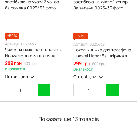
−50%
−50%
Артикул: 0025433
Артикул: 0025432
Чохол-книжка для телефона
Чохол-книжка для телефона
Huawei Honor 8a шкіряна з
Huawei Honor 8a шкіряна з
магнитною застібкою на
магнитною застібкою на
299 грн
299 грн
600 грн
600 грн
хуавей хонор 8a рожева
хуавей хонор 8a зелена
В наявності
В наявності
Оптові ціни
Оптові ціни
Показати ще 13 товарів