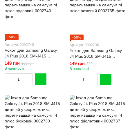
−50%
−50%
Артикул: 0002740
Артикул: 0002735
Чохол для Samsung Galaxy
Чохол для Samsung Galaxy
J4 Plus 2018 SM-J415
J4 Plus 2018 SM-J415
дитячий у формі котика
дитячий 3д у формі котика
149 грн
149 грн
300 грн
300 грн
переливашка на самсунг г4
переливашка на самсунг г4
В наявності
В наявності
плюс пудровий
плюс рожевий