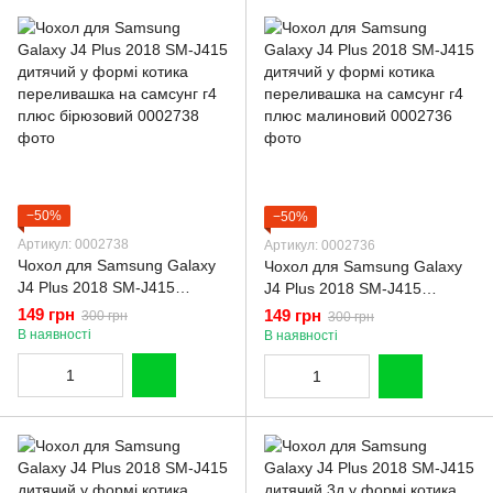
−50%
−50%
Артикул: 0002738
Артикул: 0002736
Чохол для Samsung Galaxy
Чохол для Samsung Galaxy
J4 Plus 2018 SM-J415
J4 Plus 2018 SM-J415
дитячий у формі котика
дитячий у формі котика
149 грн
149 грн
300 грн
300 грн
переливашка на самсунг г4
переливашка на самсунг г4
В наявності
В наявності
плюс бірюзовий
плюс малиновий