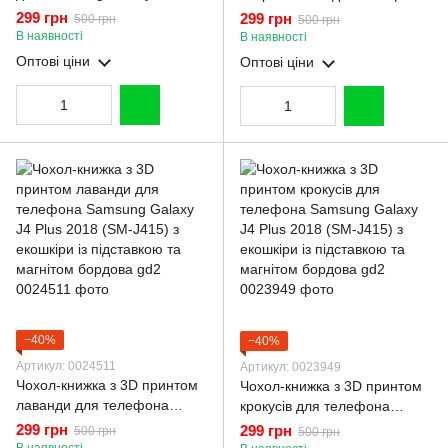
2018 (SM-J415) з екошкіри із
Samsung Galaxy J4 Plus
299 грн
299 грн
500 грн
500 грн
підставкою та магнитом
2018 (SM-J415) з екошкіри із
В наявності
В наявності
чорна gd2
підставкою та магнітом
Оптові ціни
Оптові ціни
бордова gd2
−40%
−40%
Артикул: 0024511
Артикул: 0023949
Чохол-книжка з 3D принтом
Чохол-книжка з 3D принтом
лаванди для телефона
крокусів для телефона
Samsung Galaxy J4 Plus
Samsung Galaxy J4 Plus
299 грн
299 грн
500 грн
500 грн
2018 (SM-J415) з екошкіри із
2018 (SM-J415) з екошкіри із