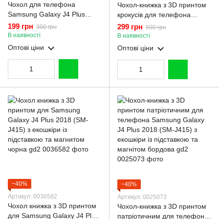
Чохол для телефона
Чохол-книжка з 3D принтом
Samsung Galaxy J4 Plus
крокусів для телефона
2018 (SM-J415) карбоновий
Samsung Galaxy J4 Plus
199 грн
299 грн
300 грн
500 грн
протиударний з високими
2018 (SM-J415) з екошкіри із
В наявності
В наявності
бортами чорний
підставкою та магнітом
Оптові ціни
Оптові ціни
бордова gd2
−40%
−40%
Артикул: 0036582
Артикул: 0025073
Чохол книжка з 3D принтом
Чохол-книжка з 3D принтом
для Samsung Galaxy J4 Plus
патріотичним для телефона