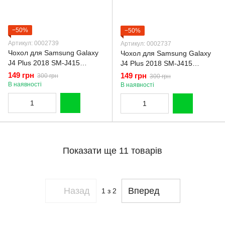
−50%
−50%
Артикул: 0002739
Артикул: 0002737
Чохол для Samsung Galaxy
Чохол для Samsung Galaxy
J4 Plus 2018 SM-J415
J4 Plus 2018 SM-J415
дитячий у формі котика
дитячий у формі котика
149 грн
149 грн
300 грн
300 грн
переливашка на самсунг г4
переливашка на самсунг г4
В наявності
В наявності
плюс бузковий
плюс фіолетовий
Показати ще 11 товарів
Назад
Вперед
1
з 2