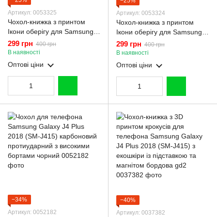
−25%
−25%
Артикул: 0053325
Артикул: 0053324
Чохол-книжка з принтом
Чохол-книжка з принтом
Ікони оберігу для Samsung
Ікони оберігу для Samsung
Galaxy J4 Plus 2018 (SM-
Galaxy J4 Plus 2018 (SM-
299 грн
299 грн
400 грн
400 грн
J415) з підставкою на
J415) з підставкою на
В наявності
В наявності
самсунг дж4 плюс 2018
самсунг дж4 плюс 2018
Оптові ціни
Оптові ціни
чорна gd1
бордова gd1
−34%
−40%
Артикул: 0052182
Артикул: 0037382