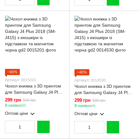
−40%
−40%
Артикул: 0015201
Артикул: 0014530
Чохол книжка з 3D принтом
Чохол книжка з 3D принтом
для Samsung Galaxy J4 Plus
для Samsung Galaxy J4 Plus
2018 (SM-J415) з екошкіри із
2018 (SM-J415) з екошкіри із
299 грн
299 грн
500 грн
500 грн
підставкою та магнитом
підставкою та магнитом
В наявності
В наявності
чорна gd2
чорна gd2
Оптові ціни
Оптові ціни