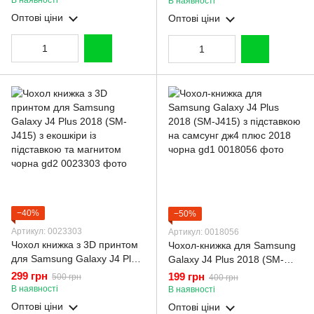
В наявності
В наявності
підставкою та магнітом
підставкою та магнітом
Оптові ціни
Оптові ціни
бордова gd2
бордова gd2
−40%
−50%
Артикул: 0023303
Артикул: 0018056
Чохол книжка з 3D принтом
Чохол-книжка для Samsung
для Samsung Galaxy J4 Plus
Galaxy J4 Plus 2018 (SM-
2018 (SM-J415) з екошкіри із
J415) з підставкою на
299 грн
199 грн
500 грн
400 грн
підставкою та магнитом
самсунг дж4 плюс 2018
В наявності
В наявності
чорна gd2
чорна gd1
Оптові ціни
Оптові ціни