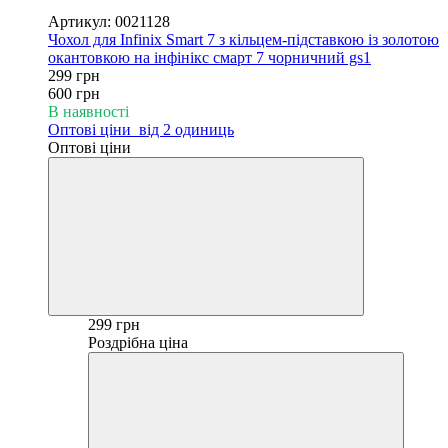
−50%
Артикул: 0021128
Чохол для Infinix Smart 7 з кільцем-підставкою із золотою
окантовкою на інфінікс смарт 7 чорничний gs1
299 грн
600 грн
В наявності
Оптові ціни
від 2 одиниць
Оптові ціни
299 грн
Роздрібна ціна