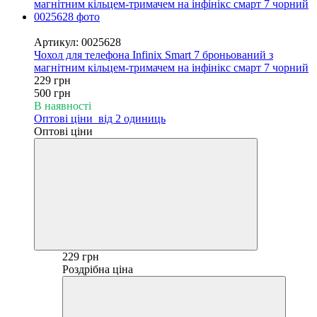
−54%
Артикул: 0025628
Чохол для телефона Infinix Smart 7 броньований з
магнітним кільцем-тримачем на інфінікс смарт 7 чорний
229 грн
500 грн
В наявності
Оптові ціни
від 2 одиниць
Оптові ціни
229 грн
Роздрібна ціна