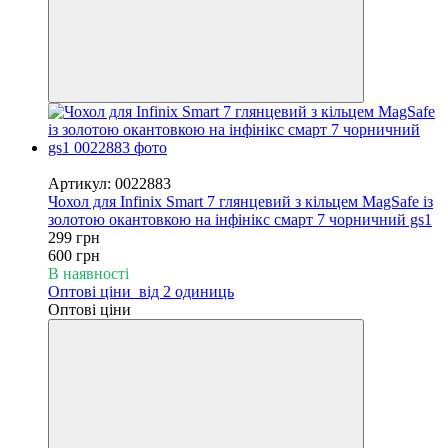
−50%
Артикул: 0022883
Чохол для Infinix Smart 7 глянцевий з кільцем MagSafe із
золотою окантовкою на інфінікс смарт 7 чорничний gs1
299 грн
600 грн
В наявності
Оптові ціни
від 2 одиниць
Оптові ціни