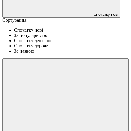
Спочатку нові
Сортування
Спочатку нові
За популярністю
Спочатку дешевше
Спочатку дорожчі
За назвою