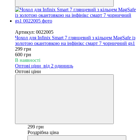
−50%
Артикул: 0022005
Чохол для Infinix Smart 7 глянцевий з кільцем MagSafe із
золотою окантовкою на інфінікс смарт 7 чорничний gs1
299 грн
600 грн
В наявності
Оптові ціни
від 2 одиниць
Оптові ціни
299 грн
Роздрібна ціна