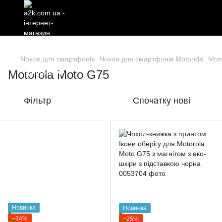
Чохли для смартфонів
Чохли для смартфонів Motorola
Mot
Motorola Moto G75
Фільтр
Спочатку нові
Новинка
Новинка
−34%
−25%