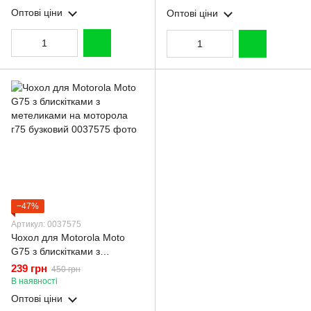
Оптові ціни
Оптові ціни
−47%
Артикул: 0037575
Чохол для Motorola Moto
G75 з блискітками з
метеликами на моторола
239 грн
450 грн
г75 бузковий
В наявності
Оптові ціни