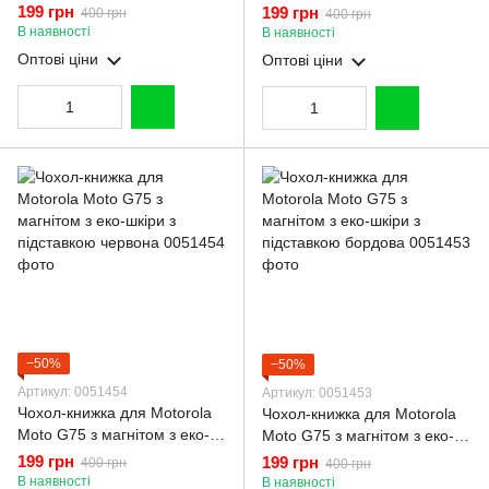
шкіри з підставкою темно-
шкіри з підставкою синя
199 грн
199 грн
400 грн
400 грн
зелений
В наявності
В наявності
Оптові ціни
Оптові ціни
−50%
−50%
Артикул: 0051454
Артикул: 0051453
Чохол-книжка для Motorola
Чохол-книжка для Motorola
Moto G75 з магнітом з еко-
Moto G75 з магнітом з еко-
шкіри з підставкою червона
шкіри з підставкою бордова
199 грн
199 грн
400 грн
400 грн
В наявності
В наявності