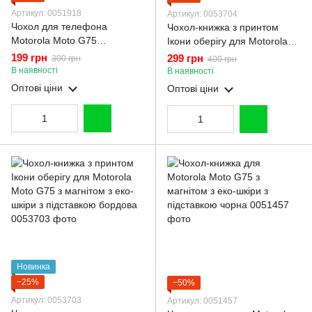
Артикул: 0051918
Артикул: 0053704
Чохол для телефона
Чохол-книжка з принтом
Motorola Moto G75
Ікони оберігу для Motorola
карбоновий протиударний з
Moto G75 з магнітом з еко-
199 грн
299 грн
300 грн
400 грн
високими бортами чорний
шкіри з підставкою чорна
В наявності
В наявності
Оптові ціни
Оптові ціни
Новинка
−25%
−50%
Артикул: 0053703
Артикул: 0051457