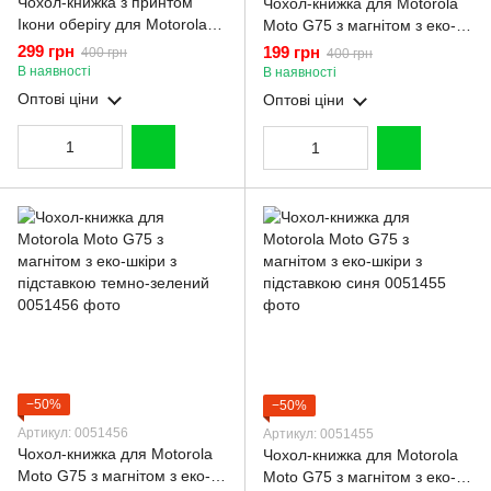
Чохол-книжка з принтом
Чохол-книжка для Motorola
Ікони оберігу для Motorola
Moto G75 з магнітом з еко-
Moto G75 з магнітом з еко-
шкіри з підставкою чорна
299 грн
199 грн
400 грн
400 грн
шкіри з підставкою бордова
В наявності
В наявності
Оптові ціни
Оптові ціни
−50%
−50%
Артикул: 0051456
Артикул: 0051455
Чохол-книжка для Motorola
Чохол-книжка для Motorola
Moto G75 з магнітом з еко-
Moto G75 з магнітом з еко-