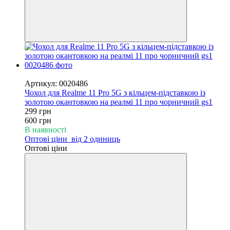
−50%
Артикул: 0020486
Чохол для Realme 11 Pro 5G з кільцем-підставкою із
золотою окантовкою на реалмі 11 про чорничний gs1
299 грн
600 грн
В наявності
Оптові ціни
від 2 одиниць
Оптові ціни