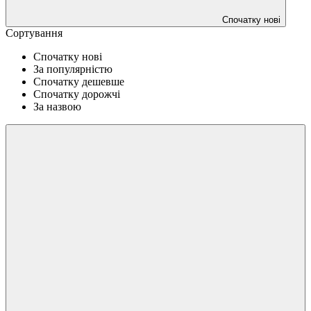
Спочатку нові
Сортування
Спочатку нові
За популярністю
Спочатку дешевше
Спочатку дорожчі
За назвою