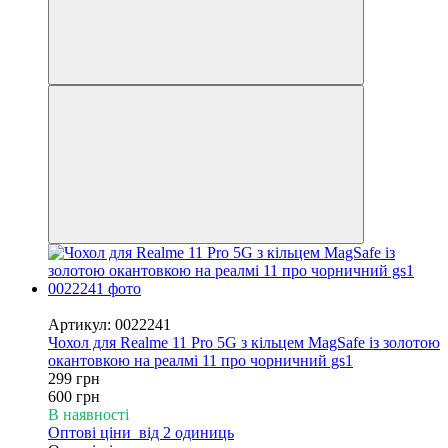
−50%
Артикул: 0022241
Чохол для Realme 11 Pro 5G з кільцем MagSafe із золотою
окантовкою на реалмі 11 про чорничний gs1
299 грн
600 грн
В наявності
Оптові ціни
від 2 одиниць