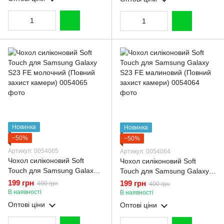
Новинка
Новинка
−50%
−50%
Артикул: 0054065
Артикул: 0054064
Чохол силіконовий Soft
Чохол силіконовий Soft
Touch для Samsung Galaxy
Touch для Samsung Galaxy
S23 FE молочний (Повний
S23 FE малиновий (Повний
199 грн
199 грн
400 грн
400 грн
захист камери)
захист камери)
В наявності
В наявності
Оптові ціни
Оптові ціни