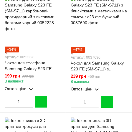
−34%
−47%
Артикул: 0052228
Артикул: 0037690
Чохол для телефона
Чохол для Samsung Galaxy
Samsung Galaxy S23 FE
S23 FE (SM-S711) з
(SM-S711) карбоновий
блискітками з метеликами на
199 грн
239 грн
300 грн
450 грн
протиударний з високими
самсунг с23 фе бузковий
В наявності
В наявності
бортами чорний
Оптові ціни
Оптові ціни