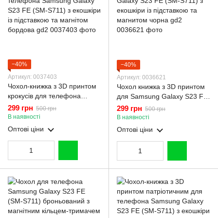
−40%
−40%
Артикул: 0037403
Артикул: 0036621
Чохол-книжка з 3D принтом
Чохол книжка з 3D принтом
крокусів для телефона
для Samsung Galaxy S23 FE
Samsung Galaxy S23 FE
(SM-S711) з екошкіри із
299 грн
299 грн
500 грн
500 грн
(SM-S711) з екошкіри із
підставкою та магнитом
В наявності
В наявності
підставкою та магнітом
чорна gd2
Оптові ціни
Оптові ціни
бордова gd2