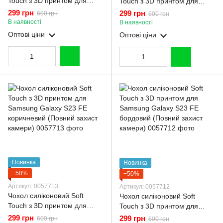
Touch з 3D принтом для
Touch з 3D принтом для
Samsung Galaxy S23 FE
Samsung Galaxy S23 FE
299 грн
299 грн
600 грн
600 грн
молочний (Повний захист
малиновий (Повний захист
В наявності
В наявності
камери)
камери)
Оптові ціни
Оптові ціни
Новинка
Новинка
−50%
−50%
Артикул: 0057713
Артикул: 0057712
Чохол силіконовий Soft
Чохол силіконовий Soft
Touch з 3D принтом для
Touch з 3D принтом для
Samsung Galaxy S23 FE
Samsung Galaxy S23 FE
299 грн
299 грн
600 грн
600 грн