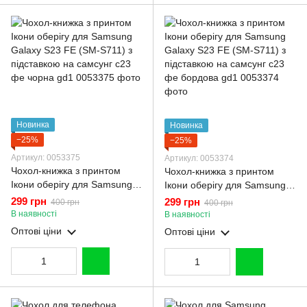
Новинка
Новинка
−25%
−25%
Артикул: 0053375
Артикул: 0053374
Чохол-книжка з принтом
Чохол-книжка з принтом
Ікони оберігу для Samsung
Ікони оберігу для Samsung
Galaxy S23 FE (SM-S711) з
Galaxy S23 FE (SM-S711) з
299 грн
299 грн
400 грн
400 грн
підставкою на самсунг с23
підставкою на самсунг с23
В наявності
В наявності
фе чорна gd1
фе бордова gd1
Оптові ціни
Оптові ціни