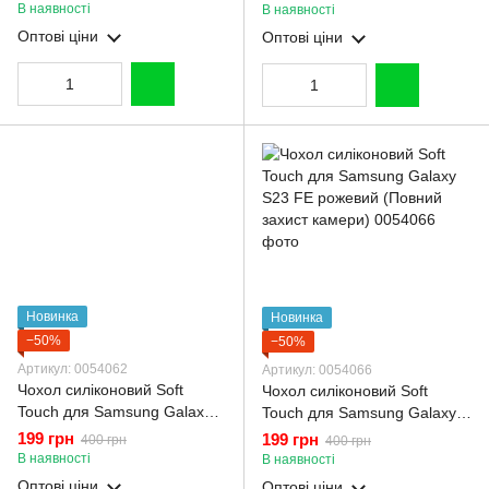
коричневий (Повний захист
бордовий (Повний захист
В наявності
В наявності
камери)
камери)
Оптові ціни
Оптові ціни
Новинка
Новинка
−50%
−50%
Артикул: 0054062
Артикул: 0054066
Чохол силіконовий Soft
Чохол силіконовий Soft
Touch для Samsung Galaxy
Touch для Samsung Galaxy
S23 FE бордовий (Повний
S23 FE рожевий (Повний
199 грн
199 грн
400 грн
400 грн
захист камери)
захист камери)
В наявності
В наявності
Оптові ціни
Оптові ціни