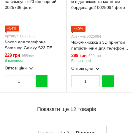
−54%
−40%
Артикул: 0025736
Артикул: 0025094
Чохол для телефона
Чохол-книжка з 3D принтом
Samsung Galaxy S23 FE
патріотичним для телефона
(SM-S711) броньований з
Samsung Galaxy S23 FE
229 грн
299 грн
500 грн
500 грн
магнітним кільцем-тримачем
(SM-S711) з екошкіри із
В наявності
В наявності
на самсунг с23 фе чорний
підставкою та магнітом
Оптові ціни
Оптові ціни
бордова gd2
Показати ще 12 товарів
Назад
Вперед