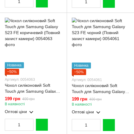
Новинка
Новинка
−50%
−50%
Артикул: 0054063
Артикул: 0054061
Чохол силіконовий Soft
Чохол силіконовий Soft
Touch для Samsung Galaxy
Touch для Samsung Galaxy
S23 FE коричневий (Повний
S23 FE чорний (Повний
199 грн
199 грн
400 грн
400 грн
захист камери)
захист камери)
В наявності
В наявності
Оптові ціни
Оптові ціни