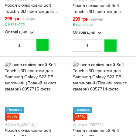
Чохол силіконовий Soft
Чохол силіконовий Soft
Touch з 3D принтом для
Touch з 3D принтом для
Samsung Galaxy S23 FE
Samsung Galaxy S23 FE
299 грн
299 грн
600 грн
600 грн
чорний (Повний захист
рожевий (Повний захист
В наявності
В наявності
камери)
камери)
Оптові ціни
Оптові ціни
Новинка
Новинка
−50%
−50%
Артикул: 0057715
Артикул: 0057714
Чохол силіконовий Soft
Чохол силіконовий Soft