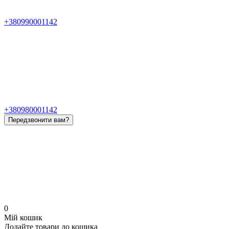
+380990001142
+380980001142
Передзвонити вам?
0
Мій кошик
Додайте товари до кошика