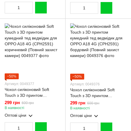
−50%
−50%
Артикул: 0049377
Артикул: 0049376
Чохол силіконовий Soft
Чохол силіконовий Soft
Touch з 3D принтом
Touch з 3D принтом
кумедний тед ведмідик для
кумедний тед ведмідик для
299 грн
299 грн
600 грн
600 грн
OPPO A18 4G (CPH2591)
OPPO A18 4G (CPH2591)
В наявності
В наявності
коричневий (Повний захист
бордовий (Повний захист
Оптові ціни
Оптові ціни
камери)
камери)