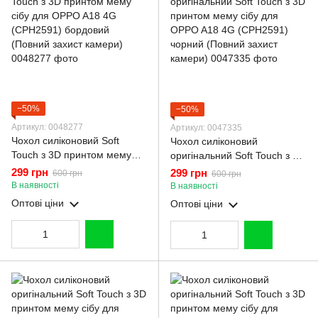
−50%
−50%
Артикул: 0048277
Артикул: 0047335
Чохол силіконовий Soft
Чохол силіконовий
Touch з 3D принтом мему
оригінальний Soft Touch з 3D
сібу для OPPO A18 4G
принтом мему сібу для
299 грн
299 грн
600 грн
600 грн
(CPH2591) бордовий
OPPO A18 4G (CPH2591)
В наявності
В наявності
(Повний захист камери)
чорний (Повний захист
Оптові ціни
Оптові ціни
камери)