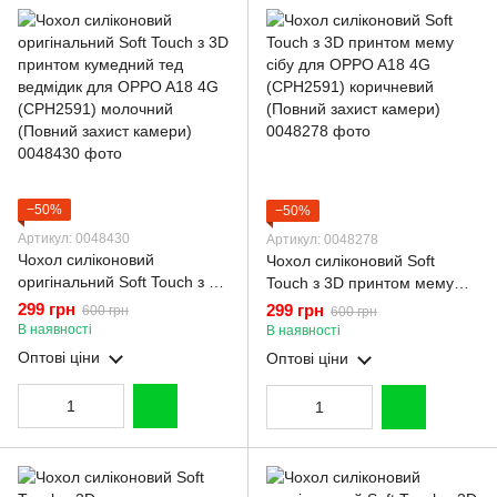
−50%
−50%
Артикул: 0048430
Артикул: 0048278
Чохол силіконовий
Чохол силіконовий Soft
оригінальний Soft Touch з 3D
Touch з 3D принтом мему
принтом кумедний тед
сібу для OPPO A18 4G
299 грн
299 грн
600 грн
600 грн
ведмідик для OPPO A18 4G
(CPH2591) коричневий
В наявності
В наявності
(CPH2591) молочний
(Повний захист камери)
Оптові ціни
Оптові ціни
(Повний захист камери)