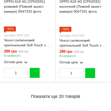
−50%
−50%
Артикул: 0047333
Артикул: 0047331
Чохол силіконовий
Чохол силіконовий
оригінальний Soft Touch з 3D
оригінальний Soft Touch з 3D
принтом мему сібу для
принтом мему сібу для
299 грн
299 грн
600 грн
600 грн
OPPO A18 4G (CPH2591)
OPPO A18 4G (CPH2591)
В наявності
В наявності
рожевий (Повний захист
молочний (Повний захист
Оптові ціни
Оптові ціни
камери)
камери)
Показати ще 20 товарів