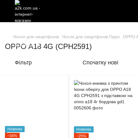
Чохли для смартфонів
Чохли для смартфонів Oppo
OPPO A
OPPO A18 4G (CPH2591)
Фільтр
Спочатку нові
Новинка
Новинка
−34%
−25%