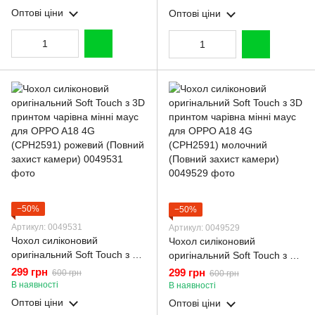
(Повний захист камери)
(CPH2591) чорний (Повний
Оптові ціни
Оптові ціни
захист камери)
−50%
−50%
Артикул: 0049531
Артикул: 0049529
Чохол силіконовий
Чохол силіконовий
оригінальний Soft Touch з 3D
оригінальний Soft Touch з 3D
принтом чарівна мінні маус
принтом чарівна мінні маус
299 грн
299 грн
600 грн
600 грн
для OPPO A18 4G
для OPPO A18 4G
В наявності
В наявності
(CPH2591) рожевий (Повний
(CPH2591) молочний
Оптові ціни
Оптові ціни
захист камери)
(Повний захист камери)