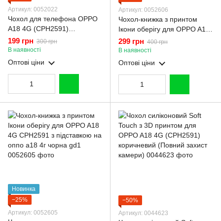
Артикул: 0052022
Артикул: 0052606
Чохол для телефона OPPO
Чохол-книжка з принтом
A18 4G (CPH2591)
Ікони оберігу для OPPO A18
карбоновий протиударний з
4G CPH2591 з підставкою на
199 грн
299 грн
300 грн
400 грн
високими бортами чорний
оппо а18 4г бордова gd1
В наявності
В наявності
Оптові ціни
Оптові ціни
Новинка
−25%
−50%
Артикул: 0052605
Артикул: 0044623