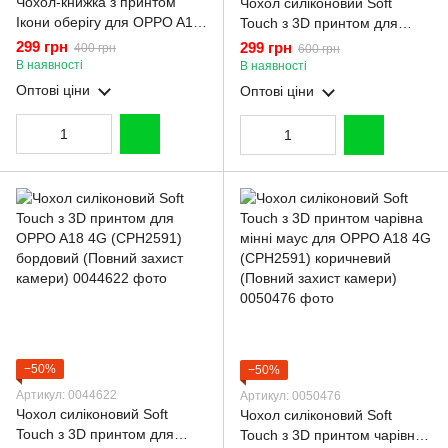
Чохол-книжка з принтом
Чохол силіконовий Soft
Ікони оберігу для OPPO A18
Touch з 3D принтом для
4G CPH2591 з підставкою на
OPPO A18 4G (CPH2591)
299 грн
299 грн
400 грн
600 грн
оппо а18 4г чорна gd1
коричневий (Повний захист
В наявності
В наявності
камери)
Оптові ціни
Оптові ціни
−50%
−50%
Артикул: 0044622
Артикул: 0050476
Чохол силіконовий Soft
Чохол силіконовий Soft
Touch з 3D принтом для
Touch з 3D принтом чарівна