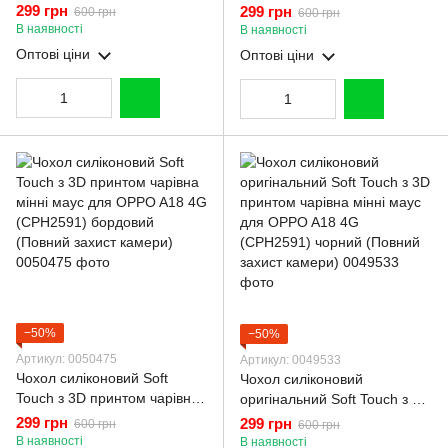
OPPO A18 4G (CPH2591)
мінні маус для OPPO A18 4G
299 грн
299 грн
600 грн
600 грн
бордовий (Повний захист
(CPH2591) коричневий
В наявності
В наявності
камери)
(Повний захист камери)
Оптові ціни
Оптові ціни
−50%
−50%
Артикул: 0050475
Артикул: 0049533
Чохол силіконовий Soft
Чохол силіконовий
Touch з 3D принтом чарівна
оригінальний Soft Touch з 3D
мінні маус для OPPO A18 4G
принтом чарівна мінні маус
299 грн
299 грн
600 грн
600 грн
(CPH2591) бордовий
для OPPO A18 4G
В наявності
В наявності