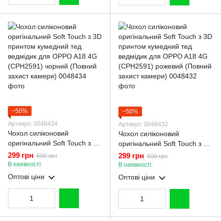
−50%
−50%
Артикул: 0048434
Артикул: 0048432
Чохол силіконовий
Чохол силіконовий
оригінальний Soft Touch з 3D
оригінальний Soft Touch з 3D
принтом кумедний тед
принтом кумедний тед
299 грн
299 грн
600 грн
600 грн
ведмідик для OPPO A18 4G
ведмідик для OPPO A18 4G
В наявності
В наявності
(CPH2591) чорний (Повний
(CPH2591) рожевий (Повний
Оптові ціни
Оптові ціни
захист камери)
захист камери)