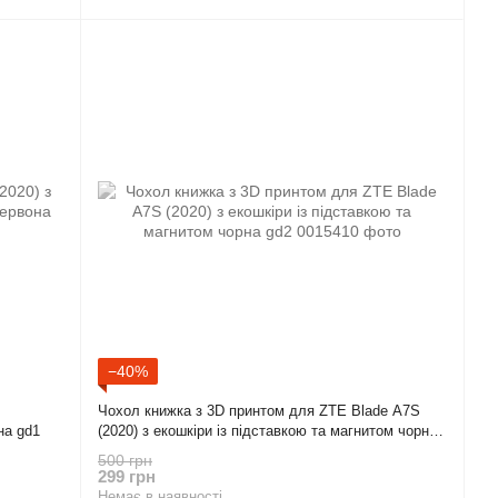
−40%
Чохол книжка з 3D принтом для ZTE Blade A7S
на gd1
(2020) з екошкіри із підставкою та магнитом чорна
gd2
500 грн
299 грн
Немає в наявності