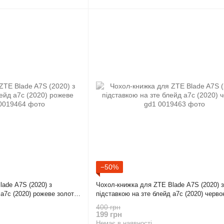
−50%
ade A7S (2020) з
Чохол-книжка для ZTE Blade A7S (2020) з
 а7с (2020) рожеве золото
підставкою на зте блейд а7с (2020) черво
400 грн
199 грн
Немає в наявності