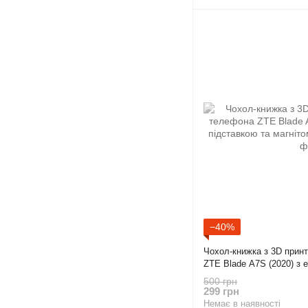
−40%
Чохол-книжка з 3D прин
ZTE Blade A7S (2020) з е
магнітом бордова gd2
500 грн
299 грн
Немає в наявності