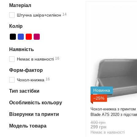
Матеріал
14
Штучна шкіра+силікон
Колір
Наявність
16
Немає в наявності
Форм-фактор
16
Чохол-книжка
Новинка
Тип застібки
−25%
Особливість кольору
Чохол-книжка з принтом 
Візерунки та принти
Blade A7S 2020 з підста
бордова gd1
400 грн
Модель товара
299 грн
Немає в наявності