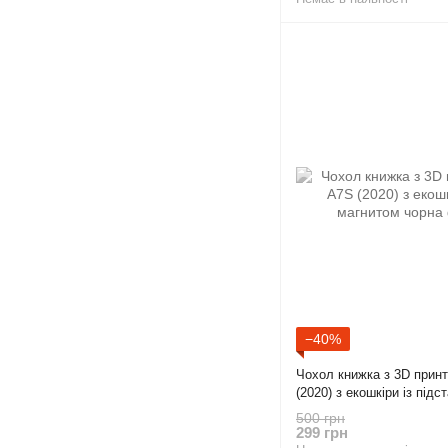
−40%
Чохол книжка з 3D прин
(2020) з екошкіри із під
gd2
500 грн
299 грн