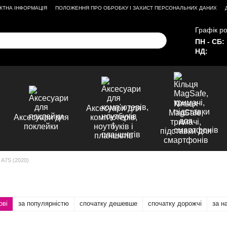
КТНА ІНФОРМАЦІЯ
ПОЛОЖЕННЯ ПРО ОБРОБКУ І ЗАХИСТ ПЕРСОНАЛЬНИХ ДАНИХ
Графік ро
ПН - СБ:
НД:
Кільця
Аксесуари для
MagSafe,
Аксесуари для
комп'ютерів,
тримачі,
поклейки
ноутбуків і
підставки для
планшетів
смартфонів
 A7S (2020)
ові
за популярністю
спочатку дешевше
спочатку дорожчі
за н