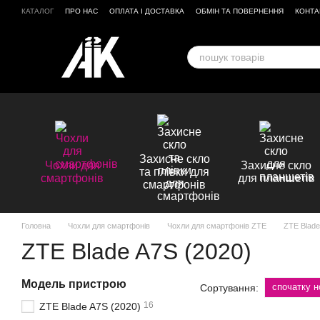
Перейти до основного контенту
КАТАЛОГ
ПРО НАС
ОПЛАТА І ДОСТАВКА
ОБМІН ТА ПОВЕРНЕННЯ
КОНТА
ВІДГУКИ ПРО МАГАЗИН
Захисне скло
Чохли для
Захисне скло
та плівки для
смартфонів
для планшетів
смартфонів
Головна
Чохли для смартфонів
Чохли для смартфонів ZTE
ZTE Blade
ZTE Blade A7S (2020)
Модель пристрою
спочатку н
Сортування:
16
ZTE Blade A7S (2020)