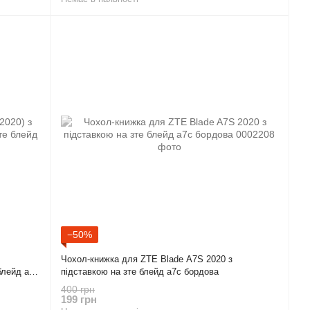
−50%
Чохол-книжка для ZTE Blade A7S 2020 з
блейд а7с
підставкою на зте блейд а7с бордова
400 грн
199 грн