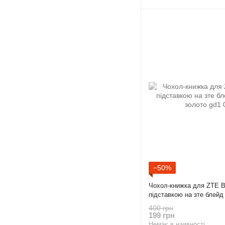
−50%
Чохол-книжка для ZTE Bl
підставкою на зте блейд
gd1
400 грн
199 грн
Немає в наявності