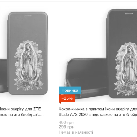
Новинка
−25%
Ікони оберігу для ZTE
Чохол-книжка з принтом Ікони оберігу дл
вкою на зте блейд а7с
Blade A7S 2020 з підставкою на зте блей
чорна gd1
400 грн
299 грн
Немає в наявності