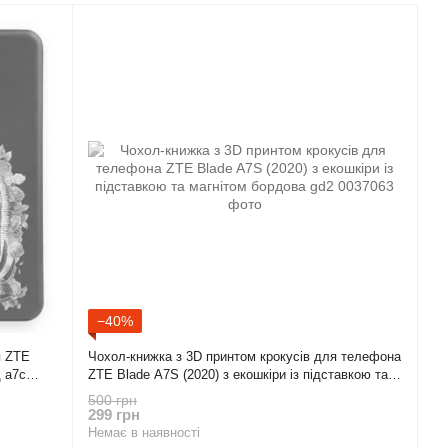
−40%
я ZTE
Чохол-книжка з 3D принтом крокусів для телефона
д а7с
ZTE Blade A7S (2020) з екошкіри із підставкою та
магнітом бордова gd2
500 грн
299 грн
Немає в наявності