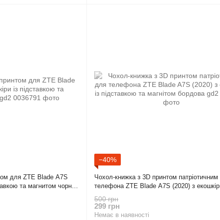
−40%
том для ZTE Blade A7S
Чохол-книжка з 3D принтом патріотичним
ставкою та магнитом чорна
телефона ZTE Blade A7S (2020) з екошкіри
підставкою та магнітом бордова gd2
500 грн
299 грн
Немає в наявності