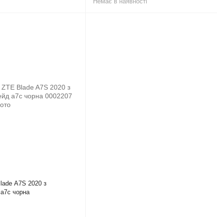
Немає в наявності
lade A7S 2020 з
 а7с чорна