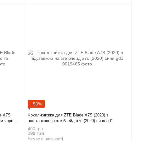
−50%
de A7S
Чохол-книжка для ZTE Blade A7S (2020) з
ом чорна
підставкою на зте блейд а7с (2020) синя gd1
400 грн
199 грн
Немає в наявності