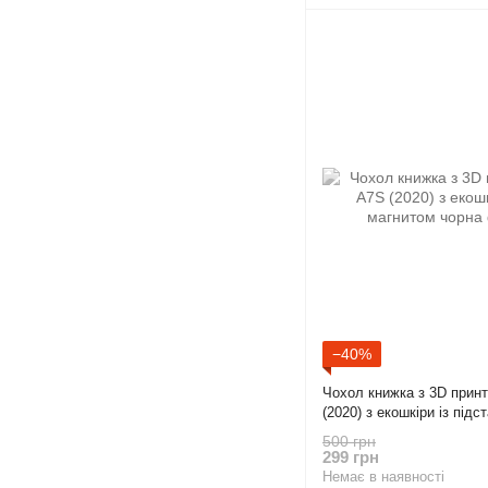
−40%
Чохол книжка з 3D прин
(2020) з екошкіри із під
gd2
500 грн
299 грн
Немає в наявності