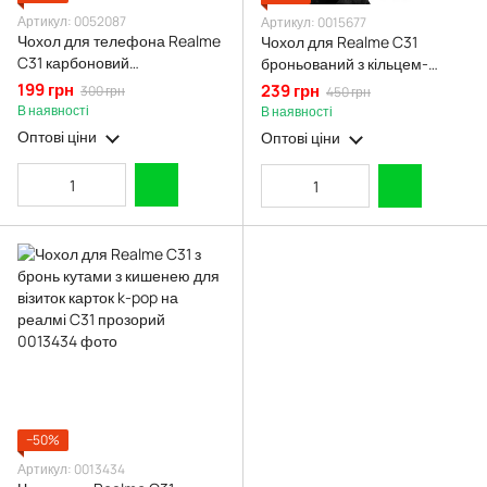
Артикул: 0052087
Артикул: 0015677
Чохол для телефона Realme
Чохол для Realme C31
C31 карбоновий
броньований з кільцем-
протиударний з високими
тримачем підставкою зі
199 грн
239 грн
300 грн
450 грн
бортами чорний
шторкою на реалмі с31
В наявності
В наявності
чорний rg1
Оптові ціни
Оптові ціни
−50%
Артикул: 0013434