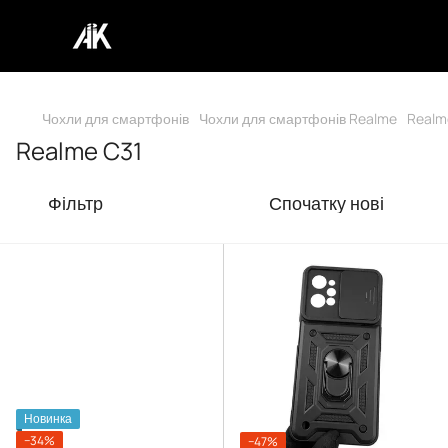
Чохли для смартфонів
Чохли для смартфонів Realme
Realm
Realme C31
Фільтр
Спочатку нові
Новинка
−34%
−47%